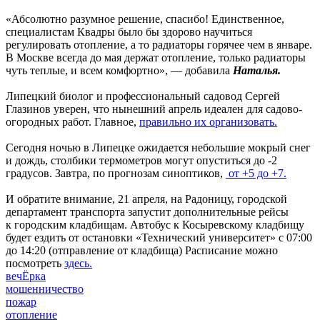
«Абсолютно разумное решение, спасибо! Единственное,
специалистам Квадры было бы здорово научиться
регулировать отопление, а то радиаторы горячее чем в январе.
В Москве всегда до мая держат отопление, только радиаторы
чуть теплые, и всем комфортно», — добавила
Наталья.
Липецкий биолог и профессиональный садовод Сергей
Глазинов уверен, что нынешний апрель идеален для садово-
огородных работ. Главное,
правильно их организовать.
Сегодня ночью в Липецке ожидается небольшие мокрый снег
и дождь, столбики термометров могут опуститься до -2
градусов. Завтра, по прогнозам синоптиков,
от +5 до +7.
И обратите внимание, 21 апреля, на Радоницу, городской
департамент транспорта запустит дополнительные рейсы
к городским кладбищам. Автобус к Косыревскому кладбищу
будет ездить от остановки «Технический университет» с 07:00
до 14:20 (отправление от кладбища) Расписание можно
посмотреть
здесь.
вечЁрка
мошенничество
пожар
отопление