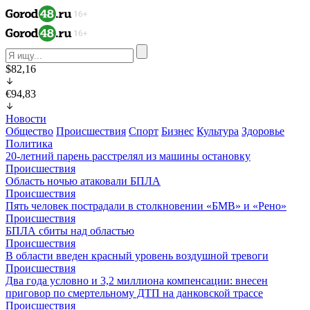
$82,16
€94,83
Новости
Общество
Происшествия
Спорт
Бизнес
Культура
Здоровье
Политика
20-летний парень расстрелял из машины остановку
Происшествия
Область ночью атаковали БПЛА
Происшествия
Пять человек пострадали в столкновении «БМВ» и «Рено»
Происшествия
БПЛА сбиты над областью
Происшествия
В области введен красный уровень воздушной тревоги
Происшествия
Два года условно и 3,2 миллиона компенсации: внесен
приговор по смертельному ДТП на данковской трассе
Происшествия