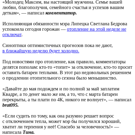
«Молодец Максим, вы настоящий мужчина. Семье вашей
любви, благополучия, семейного счастья и успехов вашим
деткам», — написал
комментатор.
Исполняющая обязанности мэра Липецка Светлана Бедрова
успокоила сегодня горожан —
отопление на этой неделе не
отключат
.
Синоптики оптимистичных прогнозов пока не дают,
в ближайшую неделю будет холодно.
Под новостями про отопление, как правило, комментаторы
делятся пополам: кто-то «топит» за отключение, кто-то просит
оставить батареи теплыми. В этот раз недовольных решением
о продлении отопительного сезона было меньшинство.
«Давайте до мая подождем и по полной за май заплатим
Квадре, а то денег мало же им, а то, что с марта батареи
перекрыты, а ты плати по 4К, никого не волнует», — написал
brat095.
«Если судить по тому, как она разумно решает вопрос
с отключением тепла, может мэр бы получился хороший,
хватит ли терпения у неё! Спасибо за человечность!» —
написала
Тина.