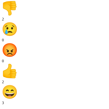
2
0
0
2
3