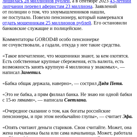
лишилась 28 миллионов рублей
, а в сентябре 2023
43-летний
липчанин перевел аферистам 23 миллиона
. Заявлений
от полиции о том, что злоумышленников нашли,
не поступало. Повезло пенсионеру, который намеревался
отдать мошенникам 25 миллионов рублей
. Его остановили
банковские служащие и полицейские.
Комментаторы GOROD48 особо пенсионерке
не сочувствовали, а гадали, откуда у нее такие средства.
«Такое впечатление, что мошенники знают, за кем охотятся.
Есть собственные крупные сбережения, есть валюта, есть
возможность занять крупную 4 миллиона у знакомых», —
написал
Заметил.
«Бабка общак держала, наверно», — сострил
Д
ядя Петя.
«Это не бабка, а прям филиал банка. Не знаю ни одной бабки
с 15-ю лямами», — написала
Светлана.
«Очередное сказание о том, как богаты российские
пенсионеры, и при этом необычайно глупы», — считает
Эфа.
«Опять считают деньги стариков. Свои считайте. Может, она
жена начальника была или сама начальница. Может, работала