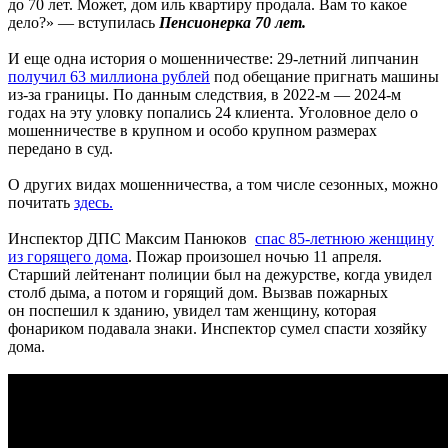
до 70 лет. Может, дом иль квартиру продала. Вам то какое
дело?» — вступилась
Пенсионерка 70 лет.
И еще одна история о мошенничестве: 29-летний липчанин
получил 63 миллиона рублей
под обещание пригнать машины
из-за границы. По данным следствия, в 2022-м — 2024-м
годах на эту уловку попались 24 клиента. Уголовное дело о
мошенничестве в крупном и особо крупном размерах
передано в суд.
О других видах мошенничества, а том числе сезонных, можно
почитать
здесь.
Инспектор ДПС Максим Панюков
спас 85-летнюю женщину
из горящего дома
. Пожар произошел ночью 11 апреля.
Старший лейтенант полиции был на дежурстве, когда увидел
столб дыма, а потом и горящий дом. Вызвав пожарных
он поспешил к зданию, увидел там женщину, которая
фонариком подавала знаки. Инспектор сумел спасти хозяйку
дома.