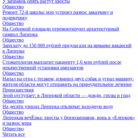
У заправок опять растут хвосты
Общество
Ремонт 72‑й школы: мэр устроил разнос заказчику и
подрядчику
Общество
На Соборной площади отремонтируют архитектурный
символ Липецка
Общество
Зарплату до 150 000 рублей предлагали на ярмарке вакансий
в Липецке
Общество
Стоматология выплатит пациенту 1,6 млн рублей после
некачественной установки имплантов
Общество
Напал на отца с тесаком, изранил двух собак и угнал машину:
жителя области могут отправить на принудительное лечение
Происшествия
Зной отступает: в Липецкой области — дожди, грозы и град
Общество
На десяти улицах Липецка отключат холодную воду
Общество
Липецкая вечЁрка: хвосты у бензозаправок, вонь в «Елецком»
и разнос мэра
Общество
Читать все