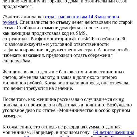
летнюю женщину из горящего дома, и отопительный сезон
продолжается.
75-летняя липчанка
отдала мошенникам 14,8 миллиона
рублей
. Специалисты по отъему денег действовали по старой
схеме. Сообщили о замене домофона, а после того,
как женщина продиктовала код из SMS,
сотрудники «Росфинмониторинга» и «ФСБ» сообщили ей
«о взломе аккаунта» и уголовной ответственности
за финансирование недружественных стран. А потом, чтобы
избежать наказания, предложили отдать сбережения
спецслужбам.
Женщина вывела деньги с банковских и инвестиционных
счетов, обменяла валюту, и взяла в долг около четырех
миллионов рублей. Когда возникали вопросы, она отвечала,
что деньги требуются на лечение.
После того, как женщина рассказала о случившемся сыну,
поняла, что произошло и обратилась в полицию. Возбуждено
уголовное дело по статье «Мошенничество в особо крупном
размере».
К сожалению, это отнюдь не рекордная сумма, отданная
мошенникам. Например, в прошлом году
69-летняя женщина