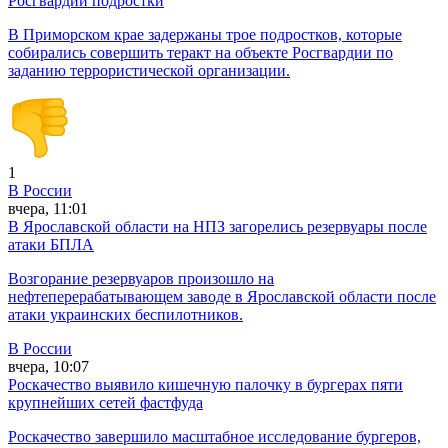
Росгвардии подростки
В Приморском крае задержаны трое подростков, которые
собирались совершить теракт на объекте Росгвардии по
заданию террористической организации.
1
В России
вчера, 11:01
В Ярославской области на НПЗ загорелись резервуары после
атаки БПЛА
Возгорание резервуаров произошло на
нефтеперерабатывающем заводе в Ярославской области после
атаки украинских беспилотников.
В России
вчера, 10:07
Роскачество выявило кишечную палочку в бургерах пяти
крупнейших сетей фастфуда
Роскачество завершило масштабное исследование бургеров,