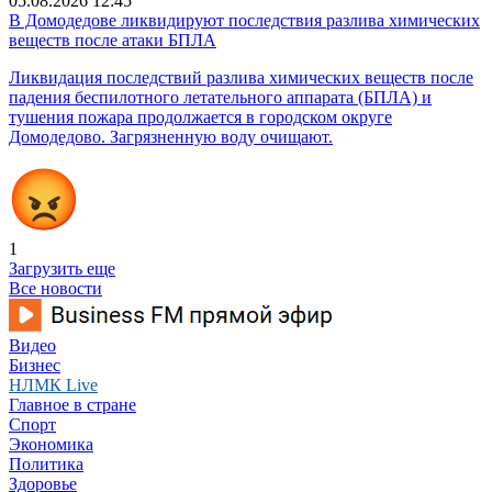
05.08.2026 12:45
В Домодедове ликвидируют последствия разлива химических
веществ после атаки БПЛА
Ликвидация последствий разлива химических веществ после
падения беспилотного летательного аппарата (БПЛА) и
тушения пожара продолжается в городском округе
Домодедово. Загрязненную воду очищают.
1
Загрузить еще
Все новости
Видео
Бизнес
НЛМК Live
Главное в стране
Спорт
Экономика
Политика
Здоровье