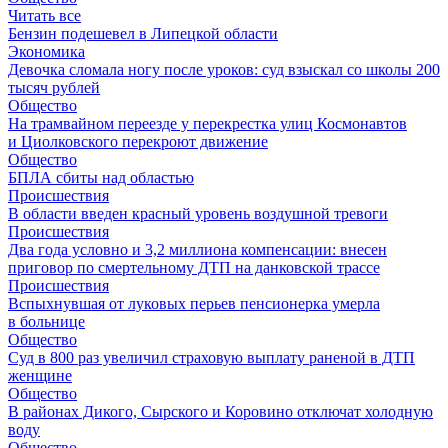
Читать все
Бензин подешевел в Липецкой области
Экономика
Девочка сломала ногу после уроков: суд взыскал со школы 200
тысяч рублей
Общество
На трамвайном переезде у перекрестка улиц Космонавтов
и Циолковского перекроют движение
Общество
БПЛА сбиты над областью
Происшествия
В области введен красный уровень воздушной тревоги
Происшествия
Два года условно и 3,2 миллиона компенсации: внесен
приговор по смертельному ДТП на данковской трассе
Происшествия
Вспыхнувшая от луковых перьев пенсионерка умерла
в больнице
Общество
Суд в 800 раз увеличил страховую выплату раненой в ДТП
женщине
Общество
В районах Дикого, Сырского и Коровино отключат холодную
воду
Общество