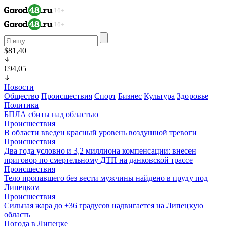
$81,40
€94,05
Новости
Общество
Происшествия
Спорт
Бизнес
Культура
Здоровье
Политика
БПЛА сбиты над областью
Происшествия
В области введен красный уровень воздушной тревоги
Происшествия
Два года условно и 3,2 миллиона компенсации: внесен
приговор по смертельному ДТП на данковской трассе
Происшествия
Тело пропавшего без вести мужчины найдено в пруду под
Липецком
Происшествия
Сильная жара до +36 градусов надвигается на Липецкую
область
Погода в Липецке