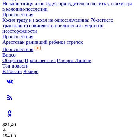
Ненавистницу икон будут принудительно лечить у психиатра
в колонии-поселении
Происшествия
Косил траву и наехал на односельчанина: 70-летнего
тракториста обвиняют в причинении смерти по
неосторожности
Происшествия
Арестован ранивший ребенка стрелок
Происшествия
Видео
Общество
Происшествия
Говорит Липецк
Топ новости
В России
В мире
$81,40
€94,05