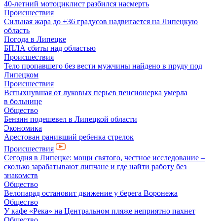
40-летний мотоциклист разбился насмерть
Происшествия
Сильная жара до +36 градусов надвигается на Липецкую
область
Погода в Липецке
БПЛА сбиты над областью
Происшествия
Тело пропавшего без вести мужчины найдено в пруду под
Липецком
Происшествия
Вспыхнувшая от луковых перьев пенсионерка умерла
в больнице
Общество
Бензин подешевел в Липецкой области
Экономика
Арестован ранивший ребенка стрелок
Происшествия
Сегодня в Липецке: мощи святого, честное исследование –
сколько зарабатывают липчане и где найти работу без
знакомств
Общество
Велопарад остановит движение у берега Воронежа
Общество
У кафе «Река» на Центральном пляже неприятно пахнет
Общество