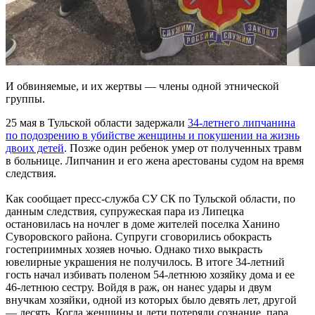
И обвиняемые, и их жертвы — члены одной этнической
группы.
25 мая в Тульской области задержали
34-летнего липчанина
по подозрению в убийстве женщины и покушении на жизнь
двоих детей
. Позже один ребенок умер от полученных травм
в больнице. Липчанин и его жена арестованы судом на время
следствия.
Как сообщает пресс-служба СУ СК по Тульской области, по
данным следствия, супружеская пара из Липецка
остановилась на ночлег в доме жителей поселка Ханино
Суворовского района. Супруги сговорились обокрасть
гостеприимных хозяев ночью. Однако тихо выкрасть
ювелирные украшения не получилось. В итоге 34-летний
гость начал избивать поленом 54-летнюю хозяйку дома и ее
46-летнюю сестру. Войдя в раж, он нанес удары и двум
внучкам хозяйки, одной из которых было девять лет, другой
— десять. Когда женщины и дети потеряли сознание, пара