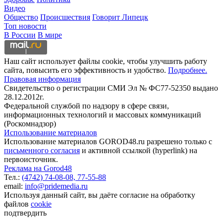
Видео
Общество
Происшествия
Говорит Липецк
Топ новости
В России
В мире
Наш сайт использует файлы cookie, чтобы улучшить работу
сайта, повысить его эффективность и удобство.
Подробнее.
Правовая информация
Свидетельство о регистрации СМИ Эл № ФС77-52350 выдано
28.12.2012г.
Федеральной службой по надзору в сфере связи,
информационных технологий и массовых коммуникаций
(Роскомнадзор)
Использование материалов
Использование материалов GOROD48.ru разрешено только с
письменного согласия
и активной ссылкой (hyperlink) на
первоисточник.
Реклама на Gorod48
Тел.:
(4742) 74-08-08,
77-55-88
email:
info@pridemedia.ru
Используя данный сайт, вы даёте согласие на обработку
файлов
cookie
подтвердить