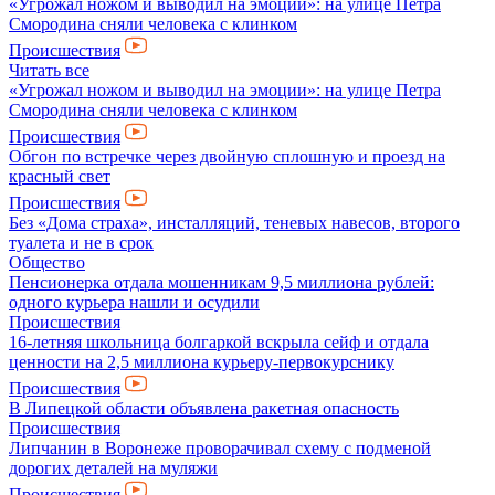
«Угрожал ножом и выводил на эмоции»: на улице Петра
Смородина сняли человека с клинком
Происшествия
Читать все
«Угрожал ножом и выводил на эмоции»: на улице Петра
Смородина сняли человека с клинком
Происшествия
Обгон по встречке через двойную сплошную и проезд на
красный свет
Происшествия
Без «Дома страха», инсталляций, теневых навесов, второго
туалета и не в срок
Общество
Пенсионерка отдала мошенникам 9,5 миллиона рублей:
одного курьера нашли и осудили
Происшествия
16-летняя школьница болгаркой вскрыла сейф и отдала
ценности на 2,5 миллиона курьеру-первокурснику
Происшествия
В Липецкой области объявлена ракетная опасность
Происшествия
Липчанин в Воронеже проворачивал схему с подменой
дорогих деталей на муляжи
Происшествия