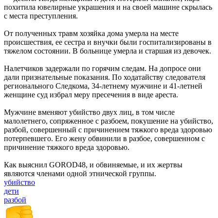
похитила ювелирные украшения и на своей машине скрылась
с места преступления.
От полученных травм хозяйка дома умерла на месте
происшествия, ее сестра и внучки были госпитализированы в
тяжелом состоянии. В больнице умерла и старшая из девочек.
Налетчиков задержали по горячим следам. На допросе они
дали признательные показания. По ходатайству следователя
регионального Следкома, 34-летнему мужчине и 41-летней
женщине суд избрал меру пресечения в виде ареста.
Мужчине вменяют убийство двух лиц, в том числе
малолетнего, сопряженное с разбоем, покушение на убийство,
разбой, совершенный с причинением тяжкого вреда здоровью
потерпевшего. Его жену обвинили в разбое, совершенном с
причинение тяжкого вреда здоровью.
Как выяснил GOROD48, и обвиняемые, и их жертвы
являются членами одной этнической группы.
убийство
дети
разбой