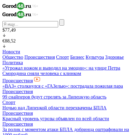
$77,49
€88,52
Новости
Общество
Происшествия
Спорт
Бизнес
Культура
Здоровье
Политика
«Угрожал ножом и выводил на эмоции»: на улице Петра
Смородина сняли человека с клинком
Происшествия
«ВАЗ» столкнулся с «ГАЗелью»: пострадала пожилая пара
Происшествия
99 снайперов будут стрелять за Липецкую область
Спорт
Ночью над Липецкой области перехвачены БПЛА
Происшествия
Красный уровень угрозы объявлен по всей области
Происшествия
За ролик с моментом атаки БПЛА добринца оштрафовали на
1000 рублей