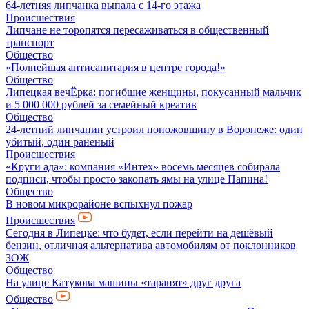
64-летняя липчанка выпала с 14-го этажа
Происшествия
Липчане не торопятся пересаживаться в общественный
транспорт
Общество
«Полнейшая антисанитария в центре города!»
Общество
Липецкая вечЁрка: погибшие женщины, покусанный мальчик
и 5 000 000 рублей за семейный креатив
Общество
24-летний липчанин устроил поножовщину в Воронеже: один
убитый, один раненый
Происшествия
«Круги ада»: компания «Интех» восемь месяцев собирала
подписи, чтобы просто закопать ямы на улице Папина!
Общество
В новом микрорайоне вспыхнул пожар
Происшествия
Сегодня в Липецке: что будет, если перейти на дешёвый
бензин, отличная альтернатива автомобилям от поклонников
ЗОЖ
Общество
На улице Катукова машины «таранят» друг друга
Общество