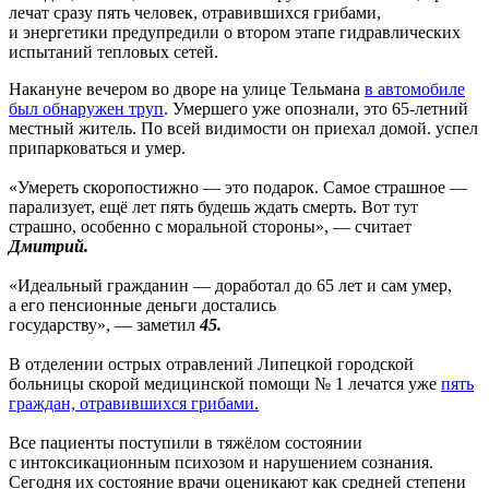
лечат сразу пять человек, отравившихся грибами,
и энергетики предупредили о втором этапе гидравлических
испытаний тепловых сетей.
Накануне вечером во дворе на улице Тельмана
в автомобиле
был обнаружен труп
. Умершего уже опознали, это 65-летний
местный житель. По всей видимости он приехал домой. успел
припарковаться и умер.
«Умереть скоропостижно — это подарок. Самое страшное —
парализует, ещё лет пять будешь ждать смерть. Вот тут
страшно, особенно с моральной стороны», — считает
Дмитрий.
«Идеальный гражданин — доработал до 65 лет и сам умер,
а его пенсионные деньги достались
государству», — заметил
45.
В отделении острых отравлений Липецкой городской
больницы скорой медицинской помощи № 1 лечатся уже
пять
граждан, отравившихся грибами.
Все пациенты поступили в тяжёлом состоянии
с интоксикационным психозом и нарушением сознания.
Сегодня их состояние врачи оценикают как средней степени