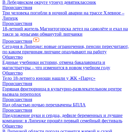
В Лебедянском округе утонул девятиклассник
Происшествия
Три человека погибли в ночной аварии на трассе Хлевное –
Липецк
Происшествия
18-летний житель Магнитогорска летел на самолёте и ехал на
такси за деньгами обманутой липчанки
Происшествия
Сегодня в Липецке: новые ограничения, пенсии пересчитают,
по каким причинам липчане опаздывают на работу
Общество
Единые учебники истории, отмена бакалавриата и
магистратуры – что изменится в новом учебном году
Общество
Тело 18-летнего юноши нашли у ЖК «Парус»
Происшествия
Горящая фритюрница в культурно-развлекательном центре
вызвала переполох
Происшествия
Над областью ночью перехвачены БПЛА
Происшествия
Предложение руки и сердца, дефиле беременных и лучшие
компании: в Липецке прошёл первый семейный фестиваль
Общество
В Липецкой области погода останется жаркой и сухой