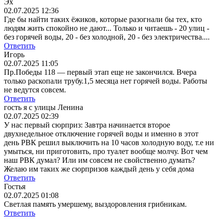
Эх
02.07.2025 12:36
Где бы найти таких ёжиков, которые разогнали бы тех, кто
людям жить спокойно не дают... Только и читаешь - 20 улиц -
без горячей воды, 20 - без холодной, 20 - без электричества....
Ответить
Игорь
02.07.2025 11:05
Пр.Победы 118 — первый этап еще не закончился. Вчера
только раскопали трубу.1,5 месяца нет горячей воды. Работы
не ведутся совсем.
Ответить
гость я с улицы Ленина
02.07.2025 02:39
У нас первый сюрприз: Завтра начинается второе
двухнедельное отключение горячей воды и именно в этот
день РВК решил выключить на 10 часов холодную воду, т.е ни
умыться, ни приготовить, про туалет вообще молчу. Вот чем
наш РВК думал? Или им совсем не свойственно думать?
Желаю им таких же сюрпризов каждый день у себя дома
Ответить
Гостья
02.07.2025 01:08
Светлая память умершему, выздоровления грибникам.
Ответить