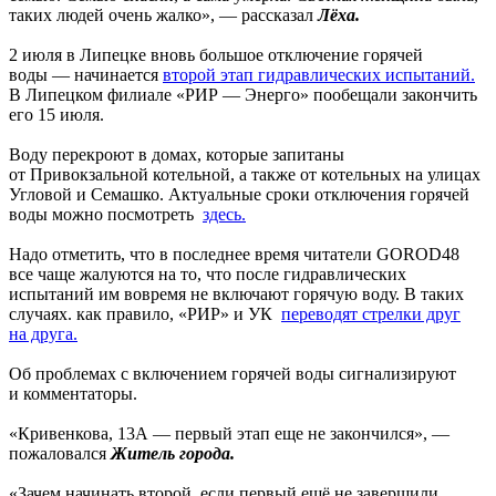
таких людей очень жалко», — рассказал
Лёха.
2 июля в Липецке вновь большое отключение горячей
воды — начинается
второй этап гидравлических испытаний.
В Липецком филиале «РИР — Энерго» пообещали закончить
его 15 июля.
Воду перекроют в домах, которые запитаны
от Привокзальной котельной, а также от котельных на улицах
Угловой и Семашко. Актуальные сроки отключения горячей
воды можно посмотреть
здесь.
Надо отметить, что в последнее время читатели GOROD48
все чаще жалуются на то, что после гидравлических
испытаний им вовремя не включают горячую воду. В таких
случаях. как правило, «РИР» и УК
переводят стрелки друг
на друга.
Об проблемах с включением горячей воды сигнализируют
и комментаторы.
«Кривенкова, 13А — первый этап еще не закончился», —
пожаловался
Житель города.
«Зачем начинать второй, если первый ещё не завершили.