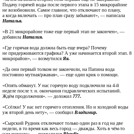
Подачу горячей воды после первого этапа в 15 микрорайоне
не возобновили. Самое главное, что отключают по плану,
а когда включать — про план сразу забывают», — написала
Наталья.
«В 21 микрорайоне тоже еще первый этап не закончен», —
добавила
Наталия.
«Где горячая вода должна быть еще вчера? Почему
не придерживаются графика? А уже начинается второй этап. 8
микрорайон», — возмутился
Яя.
«Да они первый толком не закончили, на Папина вода
постоянно мутная/ржавая», — еще один крик о помощи.
«Опять обманут. У нас горячую воду подключили на 4-й
неделе после т. н. окончания гидравлических испытаний.
Ждём продолжения». — доложил
777.
«Ссёлки! У нас нет горячего отопления. Но и холодной воды
уж второй день нету», — сообщил
Владимир.
«Сырский Рудник отключают только один раз в год на две
недели, в то время как весь город — дважды. Хоть в чём-то
нам повезло», — похвалился
Blondie.