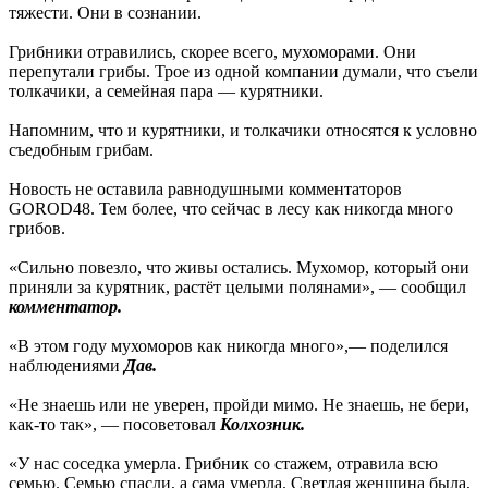
тяжести. Они в сознании.
Грибники отравились, скорее всего, мухоморами. Они
перепутали грибы. Трое из одной компании думали, что съели
толкачики, а семейная пара — курятники.
Напомним, что и курятники, и толкачики относятся к условно
съедобным грибам.
Новость не оставила равнодушными комментаторов
GOROD48. Тем более, что сейчас в лесу как никогда много
грибов.
«Сильно повезло, что живы остались. Мухомор, который они
приняли за курятник, растёт целыми полянами», — сообщил
комментатор.
«В этом году мухоморов как никогда много»,— поделился
наблюдениями
Дав.
«Не знаешь или не уверен, пройди мимо. Не знаешь, не бери,
как-то так», — посоветовал
Колхозник.
«У нас соседка умерла. Грибник со стажем, отравила всю
семью. Семью спасли, а сама умерла. Светлая женщина была,