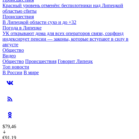
Красный уровень отменён: беспилотники над Липецкой
областью сбиты
Происшествия
В Липецкой области сухо и до +32
Погода в Липецке
УК открывают дома для всех операторов связи, соцфонд
индексирует пенсии — законы, которые вступают в силу в
августе
Общество
Видео
Общество
Происшествия
Говорит Липецк
Топ новости
В России
В мире
$79,46
€91,19