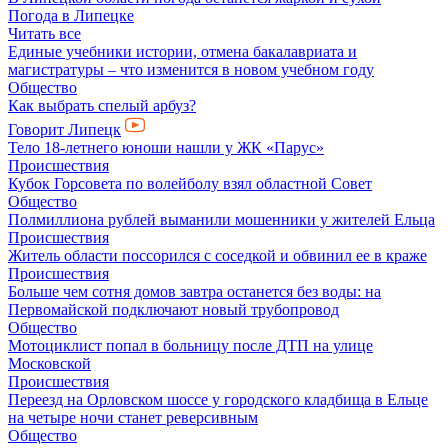
Погода в Липецке
Читать все
Единые учебники истории, отмена бакалавриата и
магистратуры – что изменится в новом учебном году
Общество
Как выбрать спелый арбуз?
Говорит Липецк
Тело 18-летнего юноши нашли у ЖК «Парус»
Происшествия
Кубок Горсовета по волейболу взял областной Совет
Общество
Полмиллиона рублей выманили мошенники у жителей Ельца
Происшествия
Житель области поссорился с соседкой и обвинил ее в краже
Происшествия
Больше чем сотня домов завтра останется без воды: на
Первомайской подключают новый трубопровод
Общество
Мотоциклист попал в больницу после ДТП на улице
Московской
Происшествия
Переезд на Орловском шоссе у городского кладбища в Ельце
на четыре ночи станет реверсивным
Общество