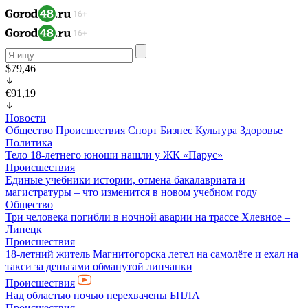
$79,46
€91,19
Новости
Общество
Происшествия
Спорт
Бизнес
Культура
Здоровье
Политика
Тело 18-летнего юноши нашли у ЖК «Парус»
Происшествия
Единые учебники истории, отмена бакалавриата и
магистратуры – что изменится в новом учебном году
Общество
Три человека погибли в ночной аварии на трассе Хлевное –
Липецк
Происшествия
18-летний житель Магнитогорска летел на самолёте и ехал на
такси за деньгами обманутой липчанки
Происшествия
Над областью ночью перехвачены БПЛА
Происшествия