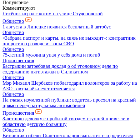
Популярное
Комментируют
Лисёнок играл с котом на улице Студеновской
Общество
1 августа в Липецке появится бесплатный автобус
Общество
«Забрала паспорт и карты, на связь не выходит»: контрактник
попросил о разводе из зоны СВО
Общество
75-летний мужчина упал у себя дома и погиб
Происшествия
Бастрыкин затребовал доклад о об уголовном деле по
содержанию пятиэтажки в Силикатном
Общество
Мэр Михаил Щербаков поблагодарил волонтеров за работу на
АЗС: завтра чёт-нечет отменяется
Общество
На глазах изумленной публики: водитель проехал на красный
прямо перед патрульным автомобилей
Происшествия
8-летнюю девочку с пробитой гвоздем ступней привезли в
областную детскую больницу
Общество
Виновник гибели 16-летнего парня выплатит его родителям