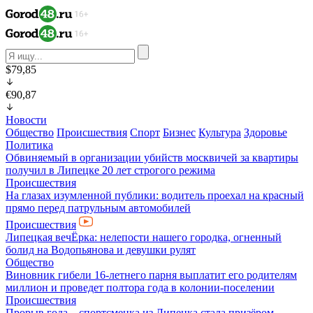
$79,85
€90,87
Новости
Общество
Происшествия
Спорт
Бизнес
Культура
Здоровье
Политика
Обвиняемый в организации убийств москвичей за квартиры
получил в Липецке 20 лет строгого режима
Происшествия
На глазах изумленной публики: водитель проехал на красный
прямо перед патрульным автомобилей
Происшествия
Липецкая вечЁрка: нелепости нашего городка, огненный
болид на Водопьянова и девушки рулят
Общество
Виновник гибели 16-летнего парня выплатит его родителям
миллион и проведет полтора года в колонии-поселении
Происшествия
Прорыв года – спортсменка из Липецка стала призёром