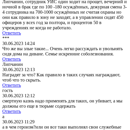
Липчанин, сотрудник УИС один ходит на прощет, вечерний и
ночной в брак где по 100 -180 осуждённых, дежурная смена 3-
4 сотрудника на 700-1000 осуждённых не считая охраны но
они как правило в зону не заходят, а в управлении сидят 450
офицеров у всех год за полтора, и процентов 50 в
учреждениях не когда не работало.
Ответить
***
30.06.2023 14:24
Что же вы злые такие... Очень легко рассуждать и увольнять
сидя дома на диване. Семье искренние соболезнования.
Ответить
Липчанин
30.06.2023 12:13
Наградят за что? Как правило в таких случаях награждают,
чтоб что то скрыть.
Ответить
гость
30.06.2023 12:12
смертную казнь надо применять для таких, он убивает, а мы
должны его еще в тюрьме содержать
Ответить
а
30.06.2023 11:29
а в чем героизм?или он все таки выполнял свои служебные