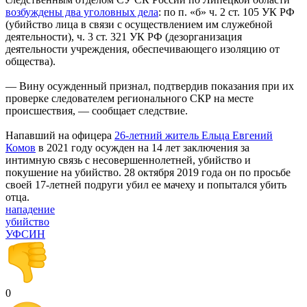
возбуждены два уголовных дела
: по п. «б» ч. 2 ст. 105 УК РФ
(убийство лица в связи с осуществлением им служебной
деятельности), ч. 3 ст. 321 УК РФ (дезорганизация
деятельности учреждения, обеспечивающего изоляцию от
общества).
— Вину осужденный признал, подтвердив показания при их
проверке следователем регионального СКР на месте
происшествия, — сообщает следствие.
Напавший на офицера
26-летний житель Ельца Евгений
Комов
в 2021 году осужден на 14 лет заключения за
интимную связь с несовершеннолетней, убийство и
покушение на убийство. 28 октября 2019 года он по просьбе
своей 17-летней подруги убил ее мачеху и попытался убить
отца.
нападение
убийство
УФСИН
0