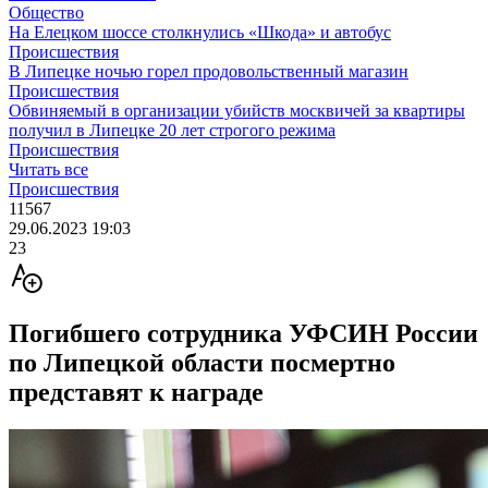
Общество
На Елецком шоссе столкнулись «Шкода» и автобус
Происшествия
В Липецке ночью горел продовольственный магазин
Происшествия
Обвиняемый в организации убийств москвичей за квартиры
получил в Липецке 20 лет строгого режима
Происшествия
Читать все
Происшествия
11567
29.06.2023 19:03
23
Погибшего сотрудника УФСИН России
по Липецкой области посмертно
представят к награде