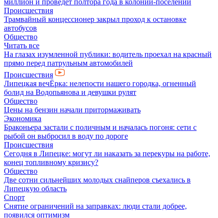
миллион и проведет полтора года в колонии-поселении
Происшествия
Трамвайный концессионер закрыл проход к остановке
автобусов
Общество
Читать все
На глазах изумленной публики: водитель проехал на красный
прямо перед патрульным автомобилей
Происшествия
Липецкая вечЁрка: нелепости нашего городка, огненный
болид на Водопьянова и девушки рулят
Общество
Цены на бензин начали притормаживать
Экономика
Браконьера застали с поличным и началась погоня: сети с
рыбой он выбросил в воду по дороге
Происшествия
Сегодня в Липецке: могут ли наказать за перекуры на работе,
конец топливному кризису?
Общество
Две сотни сильнейших молодых снайперов съехались в
Липецкую область
Спорт
Снятие ограничений на заправках: люди стали добрее,
появился оптимизм