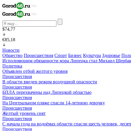
$74,77
€85,18
Новости
Общество
Происшествия
Спорт
Бизнес
Культура
Здоровье
Пол
Исполняющим обязанности мэра Липецка стал Михаил Щерба
Политика
Объявлен отбой желтого уровня
Происшествия
В области введен режим воздушной опасности
Происшествия
БПЛА перехвачены над Липецкой областью
Происшествия
На Центральном пляже спасли 14-летнюю девочку
Происшествия
Желтый уровень снят
Происшествия
С начала года на водоёмах области спасли шесть человек, деся
Происшествия