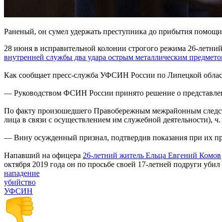
Раненый, он сумел удержать преступника до прибытия помощи
28 июня в исправительной колонии строгого режима 26-летний
внутренней службы два удара острым металлическим предмет
Как сообщает пресс-служба УФСИН России по Липецкой облас
— Руководством ФСИН России принято решение о представлен
По факту произошедшего Правобережным межрайонным следс
лица в связи с осуществлением им служебной деятельности), ч
— Вину осужденный признал, подтвердив показания при их пр
Напавший на офицера
26-летний житель Ельца Евгений Комов
октября 2019 года он по просьбе своей 17-летней подруги убил 
нападение
убийство
УФСИН