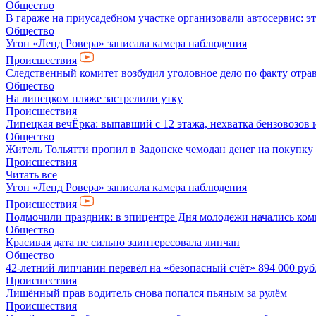
Общество
В гараже на приусадебном участке организовали автосервис: э
Общество
Угон «Ленд Ровера» записала камера наблюдения
Происшествия
Следственный комитет возбудил уголовное дело по факту отра
Общество
На липецком пляже застрелили утку
Происшествия
Липецкая вечЁрка: выпавший с 12 этажа, нехватка бензовозов 
Общество
Житель Тольятти пропил в Задонске чемодан денег на покупку
Происшествия
Читать все
Угон «Ленд Ровера» записала камера наблюдения
Происшествия
Подмочили праздник: в эпицентре Дня молодежи начались ко
Общество
Красивая дата не сильно заинтересовала липчан
Общество
42-летний липчанин перевёл на «безопасный счёт» 894 000 руб
Происшествия
Лишённый прав водитель снова попался пьяным за рулём
Происшествия