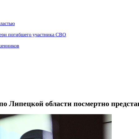
бластью
чери погибшего участника СВО
ошенников
о Липецкой области посмертно представ