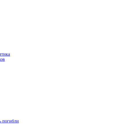
итика
ков
ть погибли