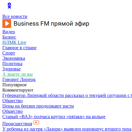
Все новости
Видео
Бизнес
НЛМК Live
Главное в стране
Спорт
Экономика
Политика
Здоровье
А знаете ли вы
Говорит Липецк
Популярное
Комментируют
Губернатор Липецкой области рассказал о текущей ситуации с
Общество
Цены на бензин продолжают расти
Общество
Старый «ВАЗ» полчаса крутил «пятаки» на кольце
Происшествия
У ребенка из лагеря «Лазори» выявлен норовирус второго типа