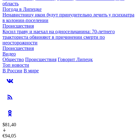
область
Погода в Липецке
Ненавистницу икон будут принудительно лечить у психиатра
в колонии-поселении
Происшествия
Косил траву и наехал на односельчанина: 70-летнего
тракториста обвиняют в причинении смерти по
неосторожности
Происшествия
Видео
Общество
Происшествия
Говорит Липецк
Топ новости
В России
В мире
$81,40
€94,05