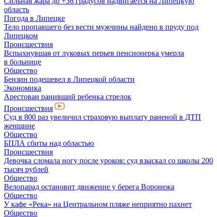
Сильная жара до +36 градусов надвигается на Липецкую
область
Погода в Липецке
Тело пропавшего без вести мужчины найдено в пруду под
Липецком
Происшествия
Вспыхнувшая от луковых перьев пенсионерка умерла
в больнице
Общество
Бензин подешевел в Липецкой области
Экономика
Арестован ранивший ребенка стрелок
Происшествия
Суд в 800 раз увеличил страховую выплату раненой в ДТП
женщине
Общество
БПЛА сбиты над областью
Происшествия
Девочка сломала ногу после уроков: суд взыскал со школы 200
тысяч рублей
Общество
Велопарад остановит движение у берега Воронежа
Общество
У кафе «Река» на Центральном пляже неприятно пахнет
Общество