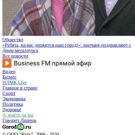
Общество
«Ребята, на вас держится наш город!»: липчане поздравляют с
Днем металлурга
Все новости
Видео
Бизнес
НЛМК Live
Главное в стране
Спорт
Экономика
Политика
Здоровье
А знаете ли вы
Говорит Липецк
© ООО "Курс", 2006 - 2026