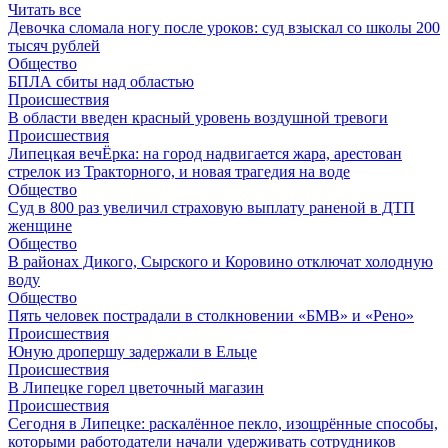
Читать все
Девочка сломала ногу после уроков: суд взыскал со школы 200
тысяч рублей
Общество
БПЛА сбиты над областью
Происшествия
В области введен красный уровень воздушной тревоги
Происшествия
Липецкая вечЁрка: на город надвигается жара, арестован
стрелок из Тракторного, и новая трагедия на воде
Общество
Суд в 800 раз увеличил страховую выплату раненой в ДТП
женщине
Общество
В районах Дикого, Сырского и Коровино отключат холодную
воду
Общество
Пять человек пострадали в столкновении «БМВ» и «Рено»
Происшествия
Юную дропершу задержали в Ельце
Происшествия
В Липецке горел цветочный магазин
Происшествия
Сегодня в Липецке: раскалённое пекло, изощрённые способы,
которыми работодатели начали удерживать сотрудников