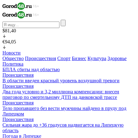
$81,40
€94,05
Новости
Общество
Происшествия
Спорт
Бизнес
Культура
Здоровье
Политика
БПЛА сбиты над областью
Происшествия
В области введен красный уровень воздушной тревоги
Происшествия
Два года условно и 3,2 миллиона компенсации: внесен
приговор по смертельному ДТП на данковской трассе
Происшествия
Тело пропавшего без вести мужчины найдено в пруду под
Липецком
Происшествия
Сильная жара до +36 градусов надвигается на Липецкую
область
Погода в Липецке