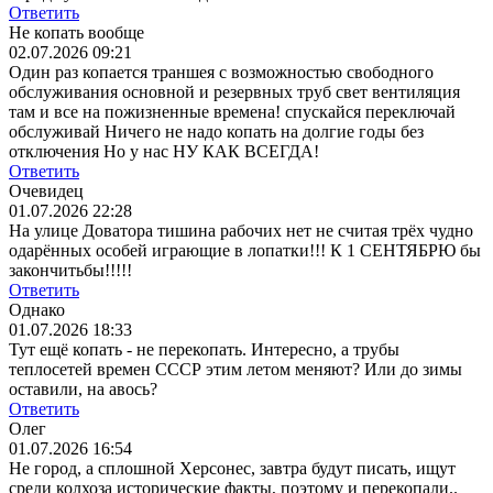
Ответить
Не копать вообще
02.07.2026 09:21
Один раз копается траншея с возможностью свободного
обслуживания основной и резервных труб свет вентиляция
там и все на пожизненные времена! спускайся переключай
обслуживай Ничего не надо копать на долгие годы без
отключения Но у нас НУ КАК ВСЕГДА!
Ответить
Очевидец
01.07.2026 22:28
На улице Доватора тишина рабочих нет не считая трёх чудно
одарённых особей играющие в лопатки!!! К 1 СЕНТЯБРЮ бы
закончитьбы!!!!!
Ответить
Однако
01.07.2026 18:33
Тут ещё копать - не перекопать. Интересно, а трубы
теплосетей времен СССР этим летом меняют? Или до зимы
оставили, на авось?
Ответить
Олег
01.07.2026 16:54
Не город, а сплошной Херсонес, завтра будут писать, ищут
среди колхоза исторические факты, поэтому и перекопали..