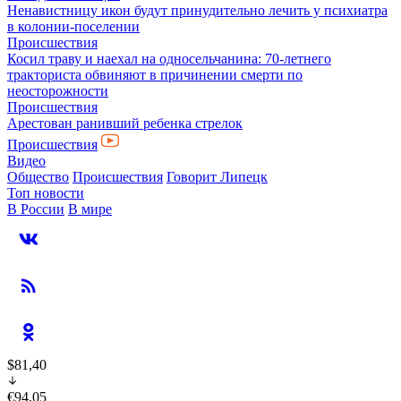
Ненавистницу икон будут принудительно лечить у психиатра
в колонии-поселении
Происшествия
Косил траву и наехал на односельчанина: 70-летнего
тракториста обвиняют в причинении смерти по
неосторожности
Происшествия
Арестован ранивший ребенка стрелок
Происшествия
Видео
Общество
Происшествия
Говорит Липецк
Топ новости
В России
В мире
$81,40
€94,05