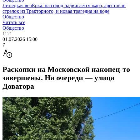
Липецкая вечЁрка: на город надвигается жара, арестован
стрелок из Тракторного, и новая трагедия на воде
Общество
Читать все
Общество
1121
01.07.2026 15:00
7
Раскопки на Московской наконец-то
завершены. На очереди — улица
Доватора