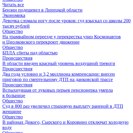
Читать все
Бензин подешевел в Липецкой области
Экономика
Девочка сломала ногу после уроков: суд взыскал со школы 200
тысяч рублей
Общество
На трамвайном переезде у перекрестка улиц Космонавтов
и Циолковского перекроют движение
Общество
БПЛА сбиты над областью
Происшествия
В области введен красный уровень воздушной тревоги
Происшествия
Два года условно и 3,2 миллиона компенсации: внесен
приговор по смертельному ДТП на данковской трассе
Происшествия
Вспыхнувшая от луковых перьев пенсионерка умерла
в больнице
Общество
Суд в 800 раз увеличил страховую выплату раненой в ДТП
женщине
Общество
В районах Дикого, Сырского и Коровино отключат холодную
воду
Общество