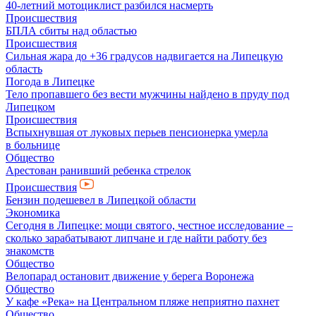
40-летний мотоциклист разбился насмерть
Происшествия
БПЛА сбиты над областью
Происшествия
Сильная жара до +36 градусов надвигается на Липецкую
область
Погода в Липецке
Тело пропавшего без вести мужчины найдено в пруду под
Липецком
Происшествия
Вспыхнувшая от луковых перьев пенсионерка умерла
в больнице
Общество
Арестован ранивший ребенка стрелок
Происшествия
Бензин подешевел в Липецкой области
Экономика
Сегодня в Липецке: мощи святого, честное исследование –
сколько зарабатывают липчане и где найти работу без
знакомств
Общество
Велопарад остановит движение у берега Воронежа
Общество
У кафе «Река» на Центральном пляже неприятно пахнет
Общество