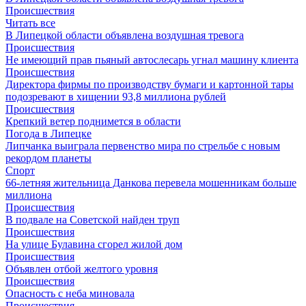
Происшествия
Читать все
В Липецкой области объявлена воздушная тревога
Происшествия
Не имеющий прав пьяный автослесарь угнал машину клиента
Происшествия
Директора фирмы по производству бумаги и картонной тары
подозревают в хищении 93,8 миллиона рублей
Происшествия
Крепкий ветер поднимется в области
Погода в Липецке
Липчанка выиграла первенство мира по стрельбе с новым
рекордом планеты
Спорт
66-летняя жительница Данкова перевела мошенникам больше
миллиона
Происшествия
В подвале на Советской найден труп
Происшествия
На улице Булавина сгорел жилой дом
Происшествия
Объявлен отбой желтого уровня
Происшествия
Опасность с неба миновала
Происшествия