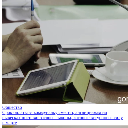
Общество
Срок оплаты за коммуналку сместят, англицизмам на
вывесках поставят заслон – законы, которые вступают в силу
в марте