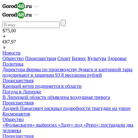
$75,00
€87,97
Новости
Общество
Происшествия
Спорт
Бизнес
Культура
Здоровье
Политика
Директора фирмы по производству бумаги и картонной тары
подозревают в хищении 93,8 миллиона рублей
Происшествия
Крепкий ветер поднимется в области
Погода в Липецке
В Липецкой области объявлена воздушная тревога
Происшествия
Андрей Панасович раскрыл подробности трагедии на улице
Космонавтов
Общество
«Фольксваген» выбросил «Ладу» под «Рено»: пострадали два
человека
Происшествия