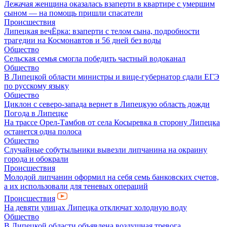
Лежачая женщина оказалась взаперти в квартире с умершим
сыном — на помощь пришли спасатели
Происшествия
Липецкая вечЁрка: взаперти с телом сына, подробности
трагедии на Космонавтов и 56 дней без воды
Общество
Сельская семья смогла победить частный водоканал
Общество
В Липецкой области министры и вице-губернатор сдали ЕГЭ
по русскому языку
Общество
Циклон с северо-запада вернет в Липецкую область дожди
Погода в Липецке
На трассе Орел-Тамбов от села Косыревка в сторону Липецка
останется одна полоса
Общество
Случайные собутыльники вывезли липчанина на окраину
города и обокрали
Происшествия
Молодой липчанин оформил на себя семь банковских счетов,
а их использовали для теневых операций
Происшествия
На девяти улицах Липецка отключат холодную воду
Общество
В Липецкой области объявлена воздушная тревога