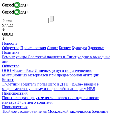
$77,22
€88,03
Новости
Общество
Происшествия
Спорт
Бизнес
Культура
Здоровье
Политика
Ремонт улицы Советской начнется в Липецке уже в выходные
дни
Общество
ООО «Радио Рокс-Липецк»: услуги по размещению
агитационных материалов при предвыборной агитации
Бизнес
17-летний водитель попавшего в ДТП «ВАЗа» введён в
медикаментозную кому и подключён к аппарату ИВЛ
Происшествия
Попытался развернутся: пять человек пострадали после
маневра 17-летнего водителя
Происшествия
Тройное столкновение на Московской закончилось больнице