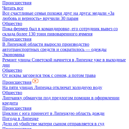
Происшествия
Читать все
Все счастливые семьи похожи друг на друга: медали «За
любовь и верность» вручили 30 парам
Общество
Пока фермер был в командировке, его сотрудник вывез со
склада более 130 тонн пивоваренного ячменя
Происшествия
В Липецкой области выросло производство
автотранспортных средств и сократилось — одежды
Экономика
Ремонт улицы Советской начнется в Липецке уже в выходные
дни
Общество
От искры загорелся тюк с сеном, а потом трава
Происшествия
На пяти улицах Липецка отключат холодную воду
Общество
Липчанку обманули под предлогом помощи в оформлении
кредита
Происшествия
Циклон с юга принесет в Липецкую область дожди
Погода в Липецке
Дело об убийстве матери сыном отправляется в суд
Происшествия