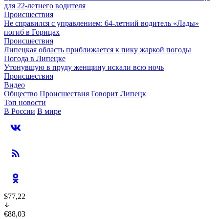
для 22-летнего водителя
Происшествия
Не справился с управлением: 64-летний водитель «Лады»
погиб в Горицах
Происшествия
Липецкая область приближается к пику жаркой погоды
Погода в Липецке
Утонувшую в пруду женщину искали всю ночь
Происшествия
Видео
Общество
Происшествия
Говорит Липецк
Топ новости
В России
В мире
$77,22
€88,03