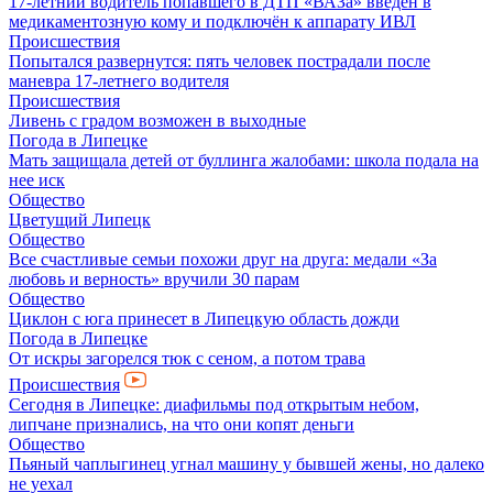
17-летний водитель попавшего в ДТП «ВАЗа» введён в
медикаментозную кому и подключён к аппарату ИВЛ
Происшествия
Попытался развернутся: пять человек пострадали после
маневра 17-летнего водителя
Происшествия
Ливень с градом возможен в выходные
Погода в Липецке
Мать защищала детей от буллинга жалобами: школа подала на
нее иск
Общество
Цветущий Липецк
Общество
Все счастливые семьи похожи друг на друга: медали «За
любовь и верность» вручили 30 парам
Общество
Циклон с юга принесет в Липецкую область дожди
Погода в Липецке
От искры загорелся тюк с сеном, а потом трава
Происшествия
Сегодня в Липецке: диафильмы под открытым небом,
липчане признались, на что они копят деньги
Общество
Пьяный чаплыгинец угнал машину у бывшей жены, но далеко
не уехал