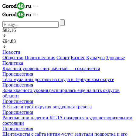
$82,16
€94,83
Новости
Общество
Происшествия
Спорт
Бизнес
Культура
Здоровье
Политика
Красный уровень снят, жёлтый — сохраняется
Происшествия
Тело мужчины достали из пруда в Тербунском округе
Происшествия
Зона красного уровня расширилась ещё на пять округов
области
Происшествия
В Ельце и трёх округах воздушная тревога
Происшествия
Раненые при падении БПЛА находятся в удовлетворительном
состоянии
Происшествия
Шантажисты с сайта интим-услуг запугали подростка и его