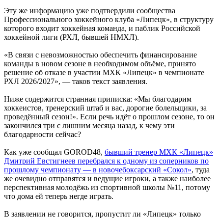
Эту же информацию уже подтвердили сообщества
Профессионального хоккейного клуба «Липецк», в структуру
которого входит хоккейная команда, и паблик Российской
хоккейной лиги (РХЛ, бывшей НМХЛ).
«В связи с невозможностью обеспечить финансирование
команды в новом сезоне в необходимом объёме, принято
решение об отказе в участии МХК «Липецк» в чемпионате
РХЛ 2026/2027», — таков текст заявления.
Ниже содержится странная приписка: «Мы благодарим
хоккеистов, тренерский штаб и вас, дорогие болельщики, за
проведённый сезон!». Если речь идёт о прошлом сезоне, то он
закончился три с лишним месяца назад, к чему эти
благодарности сейчас?
Как уже сообщал GOROD48,
бывший тренер МХК «Липецк»
Дмитрий Евстигнеев перебрался к одному из соперников по
прошлому чемпионату — в новочебоксарский «Сокол»
, туда
же очевидно отправятся и ведущие игроки, а также наиболее
перспективная молодёжь из спортивной школы №11, потому
что дома ей теперь негде играть.
В заявлении не говорится, пропустит ли «Липецк» только