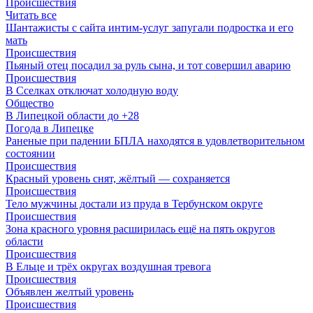
Происшествия
Читать все
Шантажисты с сайта интим-услуг запугали подростка и его
мать
Происшествия
Пьяный отец посадил за руль сына, и тот совершил аварию
Происшествия
В Сселках отключат холодную воду
Общество
В Липецкой области до +28
Погода в Липецке
Раненые при падении БПЛА находятся в удовлетворительном
состоянии
Происшествия
Красный уровень снят, жёлтый — сохраняется
Происшествия
Тело мужчины достали из пруда в Тербунском округе
Происшествия
Зона красного уровня расширилась ещё на пять округов
области
Происшествия
В Ельце и трёх округах воздушная тревога
Происшествия
Объявлен желтый уровень
Происшествия