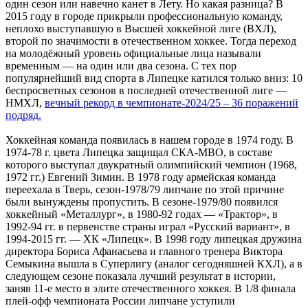
один сезон или навечно канет в Лету. Но какая разница? В
2015 году в городе прикрыли профессиональную команду,
неплохо выступавшую в Высшей хоккейной лиге (ВХЛ),
второй по значимости в отечественном хоккее. Тогда переход
на молодёжный уровень официальные лица называли
временным — на один или два сезона. С тех пор
популярнейший вид спорта в Липецке катился только вниз: 10
беспросветных сезонов в последней отечественной лиге —
НМХЛ,
вечный рекорд в чемпионате-2024/25 – 36 поражений
подряд.
Хоккейная команда появилась в нашем городе в 1974 году. В
1974-78 г. цвета Липецка защищал СКА-МВО, в составе
которого выступал двукратный олимпийский чемпион (1968,
1972 гг.) Евгений Зимин. В 1978 году армейская команда
переехала в Тверь, сезон-1978/79 липчане по этой причине
были вынуждены пропустить. В сезоне-1979/80 появился
хоккейный «Металлург», в 1980-92 годах — «Трактор», в
1992-94 гг. в первенстве страны играл «Русский вариант», в
1994-2015 гг. — ХК «Липецк». В 1998 году липецкая дружина
директора Бориса Афанасьева и главного тренера Виктора
Семыкина вышла в Суперлигу (аналог сегодняшней КХЛ), а в
следующем сезоне показала лучший результат в истории,
заняв 11-е место в элите отечественного хоккея. В 1/8 финала
плей-офф чемпионата России липчане уступили