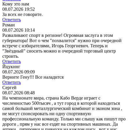
Кому это нам
08.07.2026 19:52
За всех не говорите.
Ответить
Роман
08.07.2026 10:14
Разваливают спорт в регионе! Огромная заслуга в этом
губернатора! Вот о чем "похвалится" нужно при очередной
встрече с избирателями, Игорь Георгиевич. Теперь и
"Звёздный" сносить можно и очередной торговый центр
строить.
Ответить
Йцукннг
08.07.2026 09:09
Верните Гену!!! Все наладится
Ответить
Сергей
08.07.2026 08:48
На чемпионате мира, страна Кабо Верде играет с
численностью 500тысяч , а тут город в которой находиться
самой большой металлургический комбинат и эконом зона ,
не могут спонсировать ни одну спортивную
профессиональную команду. Только ми слышу как пишут про
дороги , прям у нас все ездят на спортивных машинах. Да
аптеки , пятерочки и пивнухи на каждом шагу , вот у нас