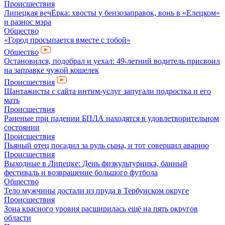
Происшествия
Липецкая вечЁрка: хвосты у бензозаправок, вонь в «Елецком»
и разнос мэра
Общество
«Город просыпается вместе с тобой»
Общество
Остановился, подобрал и уехал: 49-летний водитель присвоил
на заправке чужой кошелек
Происшествия
Шантажисты с сайта интим-услуг запугали подростка и его
мать
Происшествия
Раненые при падении БПЛА находятся в удовлетворительном
состоянии
Происшествия
Пьяный отец посадил за руль сына, и тот совершил аварию
Происшествия
Выходные в Липецке: День физкультурника, банный
фестиваль и возвращение большого футбола
Общество
Тело мужчины достали из пруда в Тербунском округе
Происшествия
Зона красного уровня расширилась ещё на пять округов
области