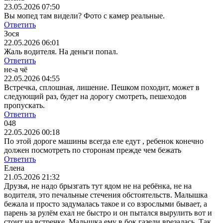
23.05.2026 07:50
Вы мопед там видели? Фото с камер реальные.
Ответить
Зося
22.05.2026 06:01
Жаль водителя. На деньги попал.
Ответить
не-а чё
22.05.2026 04:55
Встречка, сплошная, лишение. Пешком походит, может в
следующий раз, будет на дорогу смотреть, пешеходов
пропускать.
Ответить
048
22.05.2026 00:18
По этой дороге машины всегда еле едут , ребенок конечно
должен посмотреть по сторонам прежде чем бежать
Ответить
Елена
21.05.2026 21:32
Друзья, не надо брызгать тут ядом не на ребёнка, не на
водителя, это печальные стечения обстоятельств. Малышка
бежала и просто задумалась такое и со взрослыми бывает, а
парень за рулём ехал не быстро и он пытался вырулить вот и
стоит на встречке. Малышка ему в бок газели врезалась. Так