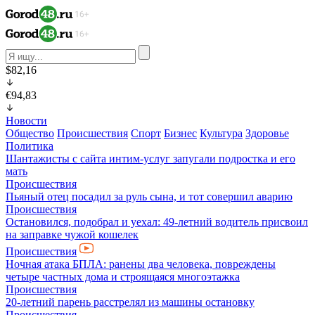
$82,16
€94,83
Новости
Общество
Происшествия
Спорт
Бизнес
Культура
Здоровье
Политика
Шантажисты с сайта интим-услуг запугали подростка и его
мать
Происшествия
Пьяный отец посадил за руль сына, и тот совершил аварию
Происшествия
Остановился, подобрал и уехал: 49-летний водитель присвоил
на заправке чужой кошелек
Происшествия
Ночная атака БПЛА: ранены два человека, повреждены
четыре частных дома и строящаяся многоэтажка
Происшествия
20-летний парень расстрелял из машины остановку
Происшествия