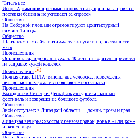
Читать все
Игорь Артамонов прокомментировал ситуацию на заправках:
поставки бензина не успевают за спросом
Общество
На Соборной площади отремонтируют архитектурный
символ Липецка
Общество
Шантажисты с сайта интим-услуг запугали подростка и его
мать
Происшествия
Остановился, подобрал и уехал: 49-летний водитель присвоил
на заправке чужой кошелек
Происшествия
Ночная атака БПЛА: ранены два человека, повреждены
четыре частных дома и строящаяся многоэтажка
Происшествия
Выходные в Липецке: День физкультурника, банный
фестиваль и возвращение большого футбола
Общество
Зной отступает: в Липецкой области — дожди, грозы и град
Общество
Липецкая вечЁрка: хвосты у бензозаправок, вонь в «Елецком»
и разнос мэра
Общество
Пьяный отец посадил за руль сына, и тот совершил аварию