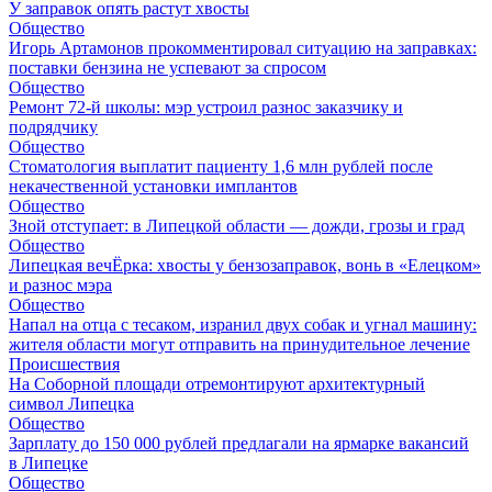
У заправок опять растут хвосты
Общество
Игорь Артамонов прокомментировал ситуацию на заправках:
поставки бензина не успевают за спросом
Общество
Ремонт 72‑й школы: мэр устроил разнос заказчику и
подрядчику
Общество
Стоматология выплатит пациенту 1,6 млн рублей после
некачественной установки имплантов
Общество
Зной отступает: в Липецкой области — дожди, грозы и град
Общество
Липецкая вечЁрка: хвосты у бензозаправок, вонь в «Елецком»
и разнос мэра
Общество
Напал на отца с тесаком, изранил двух собак и угнал машину:
жителя области могут отправить на принудительное лечение
Происшествия
На Соборной площади отремонтируют архитектурный
символ Липецка
Общество
Зарплату до 150 000 рублей предлагали на ярмарке вакансий
в Липецке
Общество