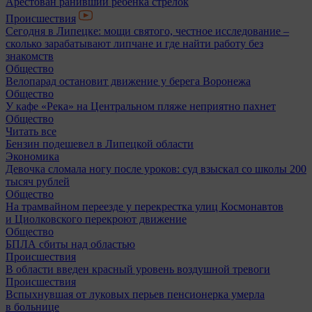
Арестован ранивший ребенка стрелок
Происшествия
Сегодня в Липецке: мощи святого, честное исследование –
сколько зарабатывают липчане и где найти работу без
знакомств
Общество
Велопарад остановит движение у берега Воронежа
Общество
У кафе «Река» на Центральном пляже неприятно пахнет
Общество
Читать все
Бензин подешевел в Липецкой области
Экономика
Девочка сломала ногу после уроков: суд взыскал со школы 200
тысяч рублей
Общество
На трамвайном переезде у перекрестка улиц Космонавтов
и Циолковского перекроют движение
Общество
БПЛА сбиты над областью
Происшествия
В области введен красный уровень воздушной тревоги
Происшествия
Вспыхнувшая от луковых перьев пенсионерка умерла
в больнице