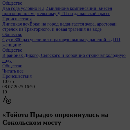
Общество
Два года условно и 3,2 миллиона компенсации: внесен
приговор по смертельному ДТП на данковской трассе
Происшествия
Липецкая вечЁрка: на город надвигается жара, арестован
стрелок из Тракторного, и новая трагедия на воде
Общество
Суд в 800 раз увеличил страховую выплату раненой в ДТП
женщине
Общество
В районах Дикого, Сырского и Коровино отключат холодную
воду
Общество
Читать все
Происшествия
10775
08.07.2025 16:59
19
«Тойота Прадо» опрокинулась на
Сокольском мосту