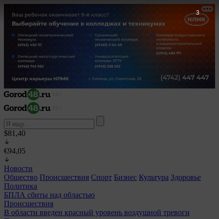
1
$81,40
€94,05
Новости
Общество
Происшествия
Спорт
Бизнес
Культура
Здоровье
Политика
БПЛА сбиты над областью
Происшествия
В области введен красный уровень воздушной тревоги