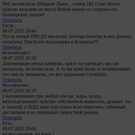
Чей автомобиль Шеврале Ланос , номер 182 стоит почти
неделю недалеко от моста Новой жизни со стороны ост.
Пионерские лагеря?
Ответить
Гость
08.07.2025 20:44
Пусть новый ПРАДО им купят, контора богатая за все должна
оплатить! Тем более пассажирка в больнице!!!
Ответить
велосипедист
08.07.2025 20:33
Дорожникам сейчас кайфово, никто не наезжает, мол не
посыпали, не почистили. А то бы вони было от возомнивших,
что они не виноваты, это все дорожные службы)))
Ответить
Несомненно
08.07.2025 20:19
у возомнивших при любой погоде, жара, холод,
метель,возникает чувство собственной важности, думают, что
в танке))), в ПДД даже для тупых ясно написано, соблюдай
дистанцию и не превышай скоростной режим.
Ответить
Есть ,
08.07.2025 20:04
на что свалить ,на жару !