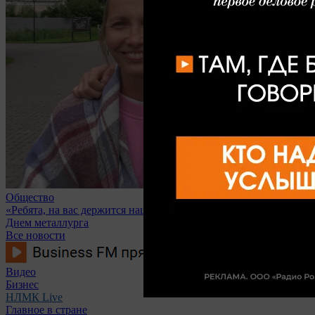
Общество
«Ребята, на вас держится наш город!»: липчане поздравляют с
Днем металлурга
Все новости
Видео
Бизнес
НЛМК Live
Главное в стране