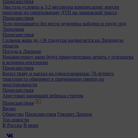
Происшествия
Два года условно и 3,2 миллиона компенсации: внесен
приговор по смертельному ДТП на данковской трассе
Происшествия
Тело пропавшего без вести мужчины найдено в пруду под
Липецком
Происшествия
Сильная жара до +36 градусов надвигается на Липецкую
область
Погода в Липецке
Ненавистницу икон будут принудительно лечить у психиатра
в колонии-поселении
Происшествия
Косил траву и наехал на односельчанина: 70-летнего
тракториста обвиняют в причинении смерти по
неосторожности
Происшествия
Арестован ранивший ребенка стрелок
Происшествия
Видео
Общество
Происшествия
Говорит Липецк
Топ новости
В России
В мире