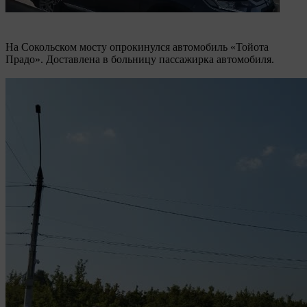
На Сокольском мосту опрокинулся автомобиль «Тойота
Прадо». Доставлена в больницу пассажирка автомобиля.