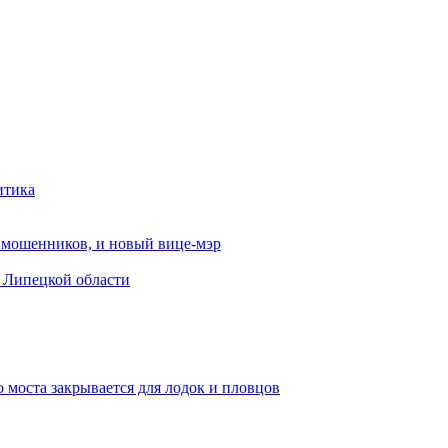
итика
от мошенников, и новый вице-мэр
в Липецкой области
 моста закрывается для лодок и пловцов