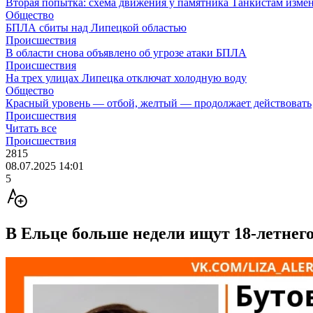
Вторая попытка: схема движения у памятника Танкистам изме
Общество
БПЛА сбиты над Липецкой областью
Происшествия
В области снова объявлено об угрозе атаки БПЛА
Происшествия
На трех улицах Липецка отключат холодную воду
Общество
Красный уровень — отбой, желтый — продолжает действовать
Происшествия
Читать все
Происшествия
2815
08.07.2025 14:01
5
В Ельце больше недели ищут 18-летнег