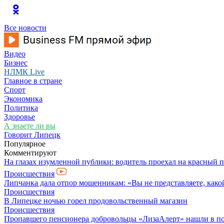
Все новости
Видео
Бизнес
НЛМК Live
Главное в стране
Спорт
Экономика
Политика
Здоровье
А знаете ли вы
Говорит Липецк
Популярное
Комментируют
На глазах изумленной публики: водитель проехал на красный 
Происшествия
Липчанка дала отпор мошенникам: «Вы не представляете, како
Происшествия
В Липецке ночью горел продовольственный магазин
Происшествия
Пропавшего пенсионера добровольцы «ЛизаАлерт» нашли в по