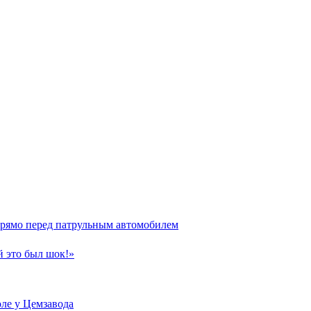
прямо перед патрульным автомобилем
й это был шок!»
ле у Цемзавода