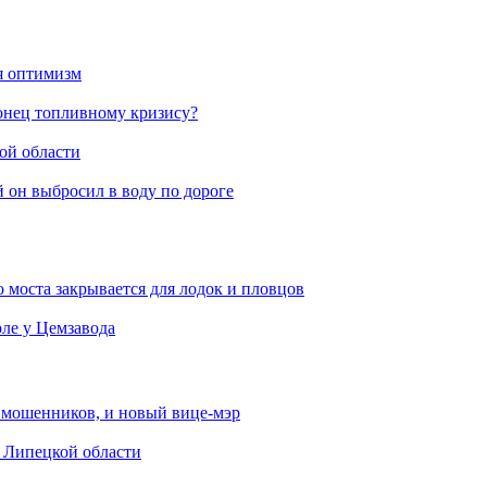
ся оптимизм
конец топливному кризису?
ой области
й он выбросил в воду по дороге
 моста закрывается для лодок и пловцов
ле у Цемзавода
от мошенников, и новый вице-мэр
в Липецкой области