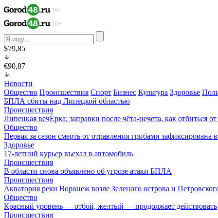
$79,85
€90,87
Новости
Общество
Происшествия
Спорт
Бизнес
Культура
Здоровье
Пол
БПЛА сбиты над Липецкой областью
Происшествия
Липецкая вечЁрка: заправки после чёта-нечета, как отбиться 
Общество
Первая за сезон смерть от отравления грибами зафиксирована 
Здоровье
17-летний курьер въехал в автомобиль
Происшествия
В области снова объявлено об угрозе атаки БПЛА
Происшествия
Акватория реки Воронеж возле Зеленого острова и Петровского
Общество
Красный уровень — отбой, желтый — продолжает действовать
Происшествия