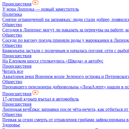
Происшествия
У мэра Липецка — новый заместитель
Политика
Снятие ограничений на заправках: люди стали добрее, появил
Общество
Сегодня в Липецке: могут ли наказать за перекуры на работе, 
Общество
Соседи по вагону поезда приняли роды у марокканки в Липецк
Общество
Браконьера застали с поличным и началась погоня: сети с рыбо
Происшествия
На Елецком шоссе столкнулись «Шкода» и автобус
Происшествия
Читать все
Акватория реки Воронеж возле Зеленого острова и Петровского
Общество
Пропавшего пенсионера добровольцы «ЛизаАлерт» нашли в по
Происшествия
17-летний курьер въехал в автомобиль
Происшествия
Липецкая вечЁрка: заправки после чёта-нечета, как отбиться 
Общество
Первая за сезон смерть от отравления грибами зафиксирована 
Здоровье