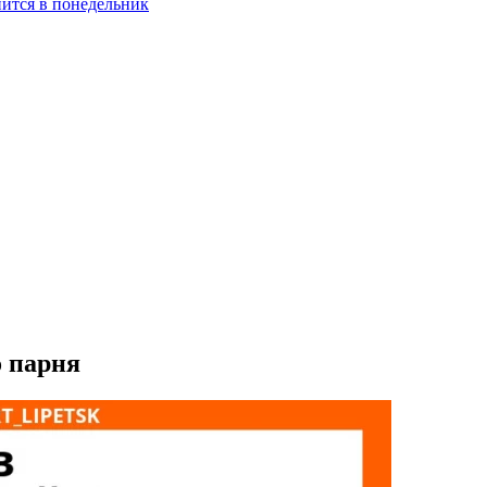
нится в понедельник
о парня