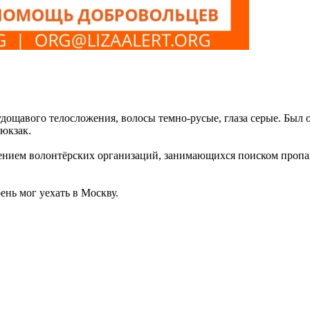
удощавого телосложения, волосы темно-русые, глаза серые. Был 
рюкзак.
ением волонтёрских организаций, занимающихся поиском проп
нь мог уехать в Москву.