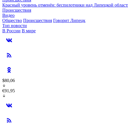
Красный уровень отменён: беспилотники над Липецкой облас
Происшествия
Видео
Общество
Происшествия
Говорит Липецк
Топ новости
В России
В мире
$80,06
€91,95