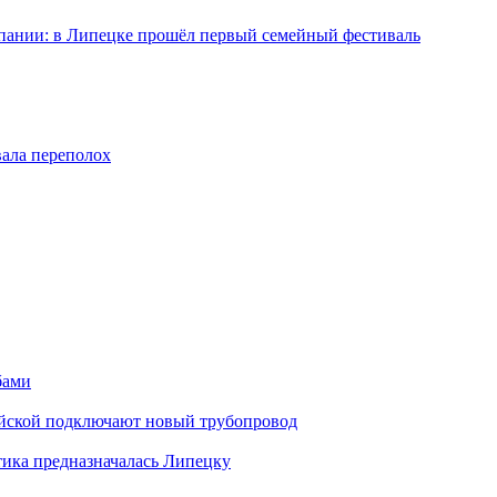
мпании: в Липецке прошёл первый семейный фестиваль
вала переполох
бами
майской подключают новый трубопровод
тика предназначалась Липецку