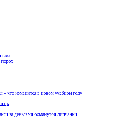
итика
 порох
ы – что изменится в новом учебном году
ипецк
такси за деньгами обманутой липчанки