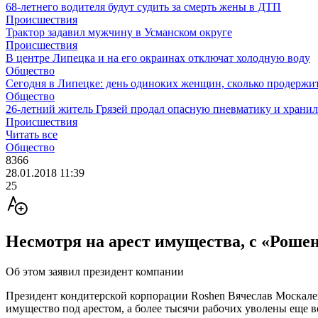
68-летнего водителя будут судить за смерть жены в ДТП
Происшествия
Трактор задавил мужчину в Усманском округе
Происшествия
В центре Липецка и на его окраинах отключат холодную воду
Общество
Сегодня в Липецке: день одиноких женщин, сколько продержит
Общество
26-летний житель Грязей продал опасную пневматику и хранил
Происшествия
Читать все
Общество
8366
28.01.2018 11:39
25
Несмотря на арест имущества, с «Роше
Об этом заявил президент компании
Президент кондитерской корпорации Roshen Вячеслав Москалев
имущество под арестом, а более тысячи рабочих уволены еще в