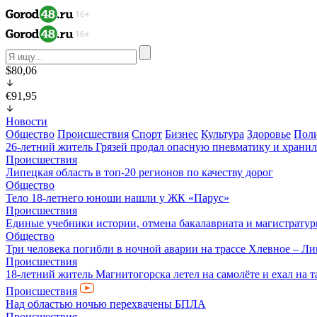
$80,06
€91,95
Новости
Общество
Происшествия
Спорт
Бизнес
Культура
Здоровье
Пол
26-летний житель Грязей продал опасную пневматику и хранил
Происшествия
Липецкая область в топ-20 регионов по качеству дорог
Общество
Тело 18-летнего юноши нашли у ЖК «Парус»
Происшествия
Единые учебники истории, отмена бакалавриата и магистратур
Общество
Три человека погибли в ночной аварии на трассе Хлевное – Л
Происшествия
18-летний житель Магнитогорска летел на самолёте и ехал на 
Происшествия
Над областью ночью перехвачены БПЛА
Происшествия