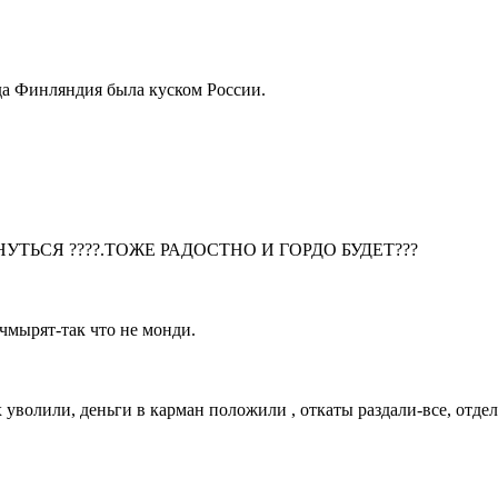
да Финляндия была куском России.
УТЬСЯ ????.ТОЖЕ РАДОСТНО И ГОРДО БУДЕТ???
 чмырят-так что не монди.
 уволили, деньги в карман положили , откаты раздали-все, отдел