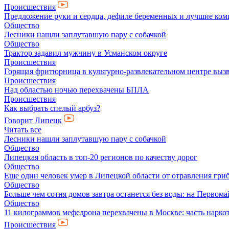
Происшествия
Предложение руки и сердца, дефиле беременных и лучшие ко
Общество
Лесники нашли заплутавшую пару с собачкой
Общество
Трактор задавил мужчину в Усманском округе
Происшествия
Горящая фритюрница в культурно-развлекательном центре выз
Происшествия
Над областью ночью перехвачены БПЛА
Происшествия
Как выбрать спелый арбуз?
Говорит Липецк
Читать все
Лесники нашли заплутавшую пару с собачкой
Общество
Липецкая область в топ-20 регионов по качеству дорог
Общество
Еще один человек умер в Липецкой области от отравления гри
Общество
Больше чем сотня домов завтра останется без воды: на Перво
Общество
11 килограммов мефедрона перехвачены в Москве: часть нарко
Происшествия