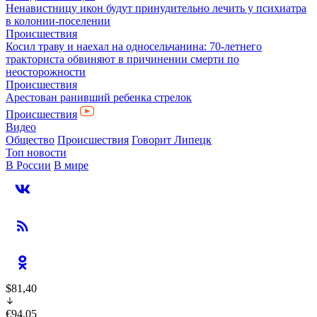
Ненавистницу икон будут принудительно лечить у психиатра
в колонии-поселении
Происшествия
Косил траву и наехал на односельчанина: 70-летнего
тракториста обвиняют в причинении смерти по
неосторожности
Происшествия
Арестован ранивший ребенка стрелок
Происшествия
Видео
Общество
Происшествия
Говорит Липецк
Топ новости
В России
В мире
$81,40
€94,05