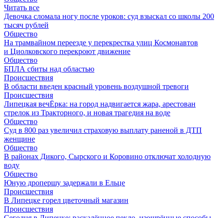
Читать все
Девочка сломала ногу после уроков: суд взыскал со школы 200
тысяч рублей
Общество
На трамвайном переезде у перекрестка улиц Космонавтов
и Циолковского перекроют движение
Общество
БПЛА сбиты над областью
Происшествия
В области введен красный уровень воздушной тревоги
Происшествия
Липецкая вечЁрка: на город надвигается жара, арестован
стрелок из Тракторного, и новая трагедия на воде
Общество
Суд в 800 раз увеличил страховую выплату раненой в ДТП
женщине
Общество
В районах Дикого, Сырского и Коровино отключат холодную
воду
Общество
Юную дропершу задержали в Ельце
Происшествия
В Липецке горел цветочный магазин
Происшествия
Сегодня в Липецке: раскалённое пекло, изощрённые способы,