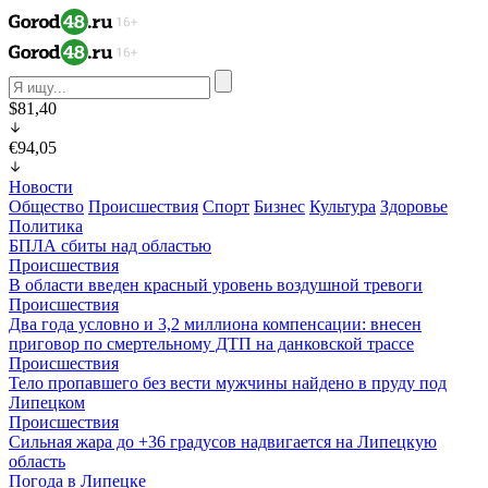
$81,40
€94,05
Новости
Общество
Происшествия
Спорт
Бизнес
Культура
Здоровье
Политика
БПЛА сбиты над областью
Происшествия
В области введен красный уровень воздушной тревоги
Происшествия
Два года условно и 3,2 миллиона компенсации: внесен
приговор по смертельному ДТП на данковской трассе
Происшествия
Тело пропавшего без вести мужчины найдено в пруду под
Липецком
Происшествия
Сильная жара до +36 градусов надвигается на Липецкую
область
Погода в Липецке