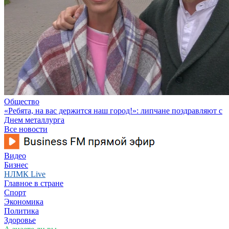
Общество
«Ребята, на вас держится наш город!»: липчане поздравляют с
Днем металлурга
Все новости
Видео
Бизнес
НЛМК Live
Главное в стране
Спорт
Экономика
Политика
Здоровье