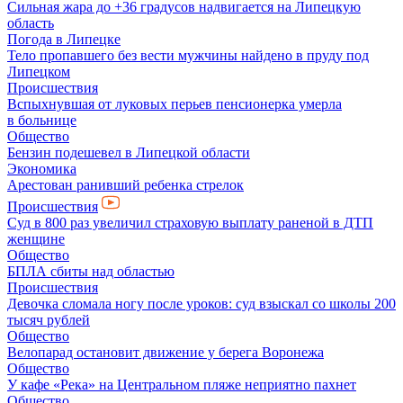
Сильная жара до +36 градусов надвигается на Липецкую
область
Погода в Липецке
Тело пропавшего без вести мужчины найдено в пруду под
Липецком
Происшествия
Вспыхнувшая от луковых перьев пенсионерка умерла
в больнице
Общество
Бензин подешевел в Липецкой области
Экономика
Арестован ранивший ребенка стрелок
Происшествия
Суд в 800 раз увеличил страховую выплату раненой в ДТП
женщине
Общество
БПЛА сбиты над областью
Происшествия
Девочка сломала ногу после уроков: суд взыскал со школы 200
тысяч рублей
Общество
Велопарад остановит движение у берега Воронежа
Общество
У кафе «Река» на Центральном пляже неприятно пахнет
Общество