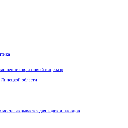
итика
от мошенников, и новый вице-мэр
в Липецкой области
 моста закрывается для лодок и пловцов