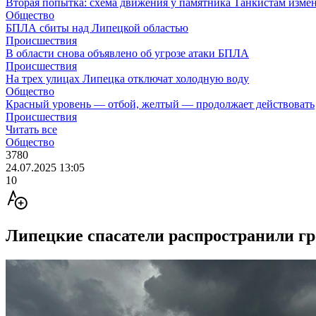
Вторая попытка: схема движения у памятника Танкистам изме
Общество
БПЛА сбиты над Липецкой областью
Происшествия
В области снова объявлено об угрозе атаки БПЛА
Происшествия
На трех улицах Липецка отключат холодную воду
Общество
Красный уровень — отбой, желтый — продолжает действовать
Происшествия
Читать все
Общество
3780
24.07.2025 13:05
10
Липецкие спасатели распространили гр