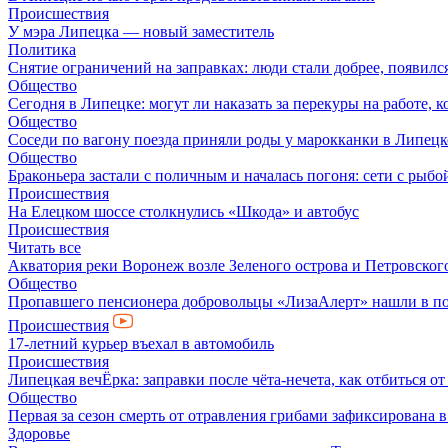
Происшествия
У мэра Липецка — новый заместитель
Политика
Снятие ограничений на заправках: люди стали добрее, появил
Общество
Сегодня в Липецке: могут ли наказать за перекуры на работе, 
Общество
Соседи по вагону поезда приняли роды у марокканки в Липецк
Общество
Браконьера застали с поличным и началась погоня: сети с рыбо
Происшествия
На Елецком шоссе столкнулись «Шкода» и автобус
Происшествия
Читать все
Акватория реки Воронеж возле Зеленого острова и Петровского
Общество
Пропавшего пенсионера добровольцы «ЛизаАлерт» нашли в по
Происшествия
17-летний курьер въехал в автомобиль
Происшествия
Липецкая вечЁрка: заправки после чёта-нечета, как отбиться 
Общество
Первая за сезон смерть от отравления грибами зафиксирована 
Здоровье