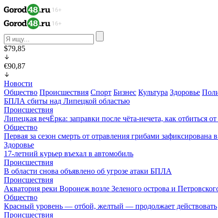
$79,85
€90,87
Новости
Общество
Происшествия
Спорт
Бизнес
Культура
Здоровье
Пол
БПЛА сбиты над Липецкой областью
Происшествия
Липецкая вечЁрка: заправки после чёта-нечета, как отбиться 
Общество
Первая за сезон смерть от отравления грибами зафиксирована 
Здоровье
17-летний курьер въехал в автомобиль
Происшествия
В области снова объявлено об угрозе атаки БПЛА
Происшествия
Акватория реки Воронеж возле Зеленого острова и Петровского
Общество
Красный уровень — отбой, желтый — продолжает действовать
Происшествия