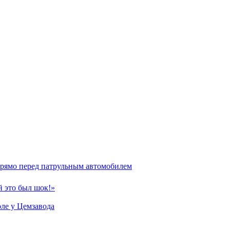
прямо перед патрульным автомобилем
й это был шок!»
ле у Цемзавода