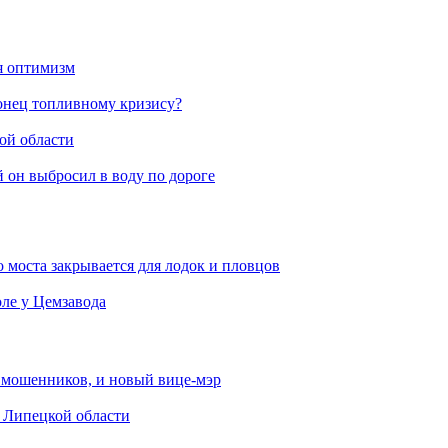
ся оптимизм
конец топливному кризису?
ой области
й он выбросил в воду по дороге
 моста закрывается для лодок и пловцов
ле у Цемзавода
от мошенников, и новый вице-мэр
в Липецкой области