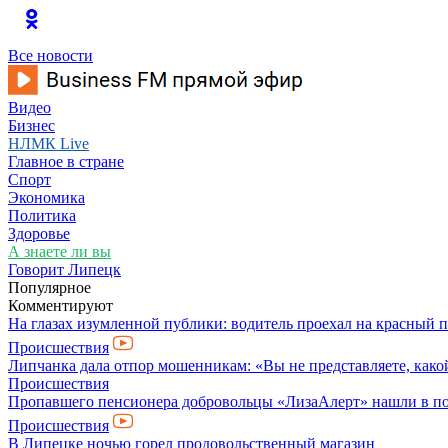
Все новости
Видео
Бизнес
НЛМК Live
Главное в стране
Спорт
Экономика
Политика
Здоровье
А знаете ли вы
Говорит Липецк
Популярное
Комментируют
На глазах изумленной публики: водитель проехал на красный 
Происшествия
Липчанка дала отпор мошенникам: «Вы не представляете, како
Происшествия
Пропавшего пенсионера добровольцы «ЛизаАлерт» нашли в по
Происшествия
В Липецке ночью горел продовольственный магазин