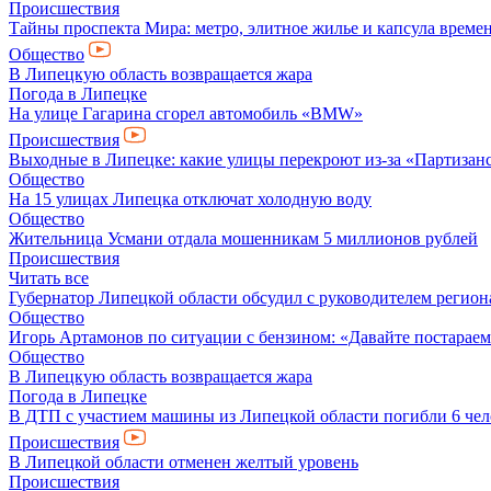
Происшествия
Тайны проспекта Мира: метро, элитное жилье и капсула време
Общество
В Липецкую область возвращается жара
Погода в Липецке
На улице Гагарина сгорел автомобиль «BMW»
Происшествия
Выходные в Липецке: какие улицы перекроют из-за «Партизанс
Общество
На 15 улицах Липецка отключат холодную воду
Общество
Жительница Усмани отдала мошенникам 5 миллионов рублей
Происшествия
Читать все
Губернатор Липецкой области обсудил с руководителем регио
Общество
Игорь Артамонов по ситуации с бензином: «Давайте постараемся
Общество
В Липецкую область возвращается жара
Погода в Липецке
В ДТП с участием машины из Липецкой области погибли 6 чел
Происшествия
В Липецкой области отменен желтый уровень
Происшествия