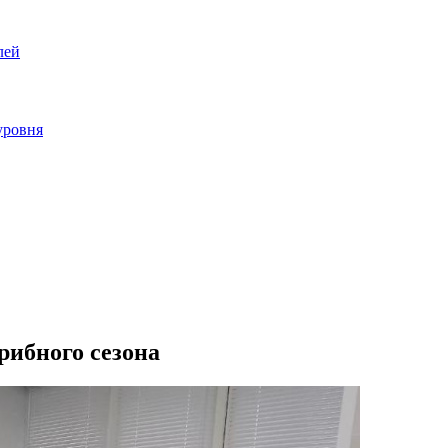
лей
уровня
рибного сезона