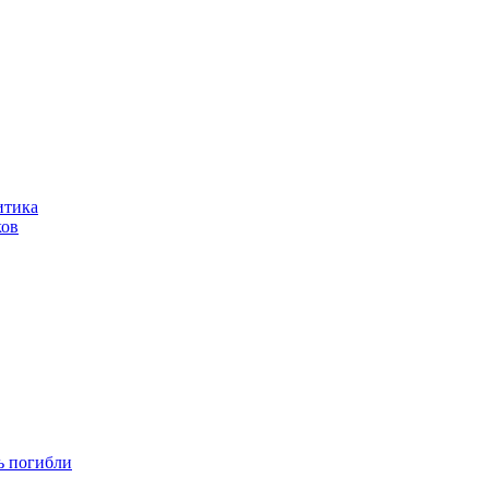
итика
ков
ть погибли