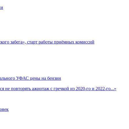
ни
кого забега», старт работы приёмных комиссий
нального УФАС цены на бензин
 не повторять ажиотаж с гречкой из 2020-го и 2022-го...»
овек