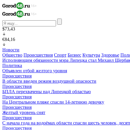
$73,43
€84,16
Новости
Общество
Происшествия
Спорт
Бизнес
Культура
Здоровье
Пол
Исполняющим обязанности мэра Липецка стал Михаил Щерба
Политика
Объявлен отбой желтого уровня
Происшествия
В области введен режим воздушной опасности
Происшествия
БПЛА перехвачены над Липецкой областью
Происшествия
На Центральном пляже спасли 14-летнюю девочку
Происшествия
Желтый уровень снят
Происшествия
С начала года на водоёмах области спасли шесть человек, деся
Происшествия