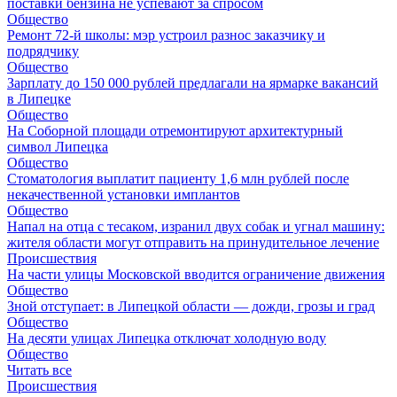
поставки бензина не успевают за спросом
Общество
Ремонт 72‑й школы: мэр устроил разнос заказчику и
подрядчику
Общество
Зарплату до 150 000 рублей предлагали на ярмарке вакансий
в Липецке
Общество
На Соборной площади отремонтируют архитектурный
символ Липецка
Общество
Стоматология выплатит пациенту 1,6 млн рублей после
некачественной установки имплантов
Общество
Напал на отца с тесаком, изранил двух собак и угнал машину:
жителя области могут отправить на принудительное лечение
Происшествия
На части улицы Московской вводится ограничение движения
Общество
Зной отступает: в Липецкой области — дожди, грозы и град
Общество
На десяти улицах Липецка отключат холодную воду
Общество
Читать все
Происшествия