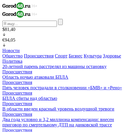
$81,40
€94,05
Новости
Общество
Происшествия
Спорт
Бизнес
Культура
Здоровье
Политика
20-летний парень расстрелял из машины остановку
Происшествия
Область ночью атаковали БПЛА
Происшествия
Пять человек пострадали в столкновении «БМВ» и «Рено»
Происшествия
БПЛА сбиты над областью
Происшествия
В области введен красный уровень воздушной тревоги
Происшествия
Два года условно и 3,2 миллиона компенсации: внесен
приговор по смертельному ДТП на данковской трассе
Происшествия