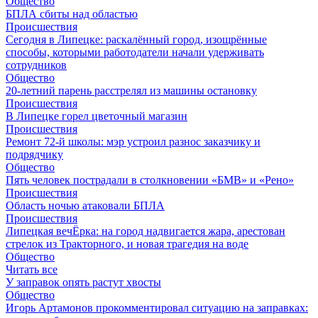
Общество
БПЛА сбиты над областью
Происшествия
Сегодня в Липецке: раскалённый город, изощрённые
способы, которыми работодатели начали удерживать
сотрудников
Общество
20-летний парень расстрелял из машины остановку
Происшествия
В Липецке горел цветочный магазин
Происшествия
Ремонт 72‑й школы: мэр устроил разнос заказчику и
подрядчику
Общество
Пять человек пострадали в столкновении «БМВ» и «Рено»
Происшествия
Область ночью атаковали БПЛА
Происшествия
Липецкая вечЁрка: на город надвигается жара, арестован
стрелок из Тракторного, и новая трагедия на воде
Общество
Читать все
У заправок опять растут хвосты
Общество
Игорь Артамонов прокомментировал ситуацию на заправках: