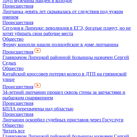
Труп мужчины найден в колодце
Происшествия
Липчанка девять лет скрывалась от следствия под чужим
именем
Происшествия
Сегодня в Липецке: революция в ЕГЭ, богатые плачут, но не
хотят убирать свои рабочие места
Общество
Ферму конопли нашли полицейские в доме липчанина
Происшествия
Главврачом Липецкой районной больницы назначен Сергей
Седых
Общество
Китайский кроссовер потерял колесо в ДТП на грязинской
улице
Происшествия
34-летний липчанин прошел сквозь стены за запчастями и
рыбацким снаряжением
Происшествия
БПЛА перехвачены над областью
Происшествия
Липчанин оскорбил судебных приставов через Госуслуги
Общество
Читать все
Главврачом Липецкой районной больницы назначен Сергей