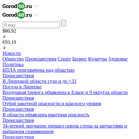
$80,92
€93,19
Новости
Общество
Происшествия
Спорт
Бизнес
Культура
Здоровье
Политика
БПЛА перехвачены над областью
Происшествия
В Липецкой области сухо и до +33
Погода в Липецке
Воздушная тревога объявлена в Ельце и 9 округах области
Происшествия
Отбой ракетной опасности и красного уровня
Происшествия
В области объявлена ракетная опасность
Происшествия
34-летний липчанин прошел сквозь стены за запчастями и
рыбацким снаряжением
Происшествия