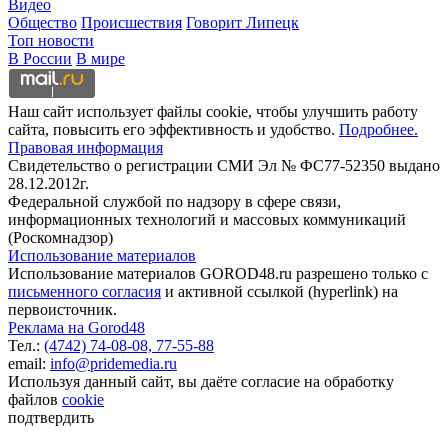
Видео
Общество
Происшествия
Говорит Липецк
Топ новости
В России
В мире
Наш сайт использует файлы cookie, чтобы улучшить работу
сайта, повысить его эффективность и удобство.
Подробнее.
Правовая информация
Свидетельство о регистрации СМИ Эл № ФС77-52350 выдано
28.12.2012г.
Федеральной службой по надзору в сфере связи,
информационных технологий и массовых коммуникаций
(Роскомнадзор)
Использование материалов
Использование материалов GOROD48.ru разрешено только с
письменного согласия
и активной ссылкой (hyperlink) на
первоисточник.
Реклама на Gorod48
Тел.:
(4742) 74-08-08,
77-55-88
email:
info@pridemedia.ru
Используя данный сайт, вы даёте согласие на обработку
файлов
cookie
подтвердить