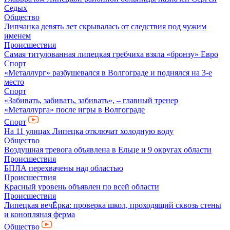
Седых
Общество
Липчанка девять лет скрывалась от следствия под чужим
именем
Происшествия
Самая титулованная липецкая гребчиха взяла «бронзу» Евро
Спорт
«Металлург» разбушевался в Волгограде и поднялся на 3-е
место
Спорт
«Забивать, забивать, забивать», – главный тренер
«Металлурга» после игры в Волгограде
Спорт
На 11 улицах Липецка отключат холодную воду
Общество
Воздушная тревога объявлена в Ельце и 9 округах области
Происшествия
БПЛА перехвачены над областью
Происшествия
Красный уровень объявлен по всей области
Происшествия
Липецкая вечЁрка: проверка школ, проходящий сквозь стены
и конопляная ферма
Общество