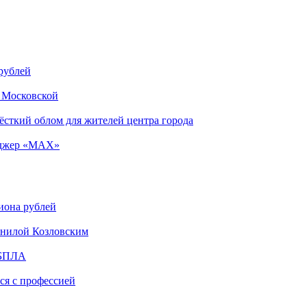
 рублей
е Московской
ёсткий облом для жителей центра города
енджер «MAX»
иона рублей
анилой Козловским
и БПЛА
я с профессией