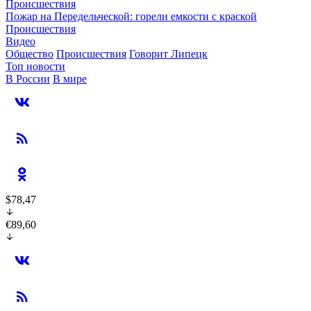
Происшествия
Пожар на Передельческой: горели емкости с краской
Происшествия
Видео
Общество
Происшествия
Говорит Липецк
Топ новости
В России
В мире
$78,47
€89,60