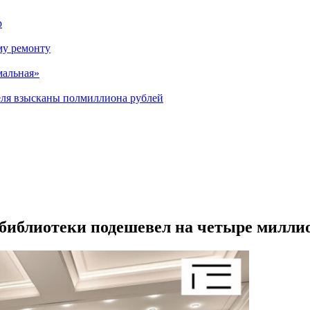
р
му ремонту
мальная»
теля взысканы полмиллиона рублей
 библиотеки подешевел на четыре милли