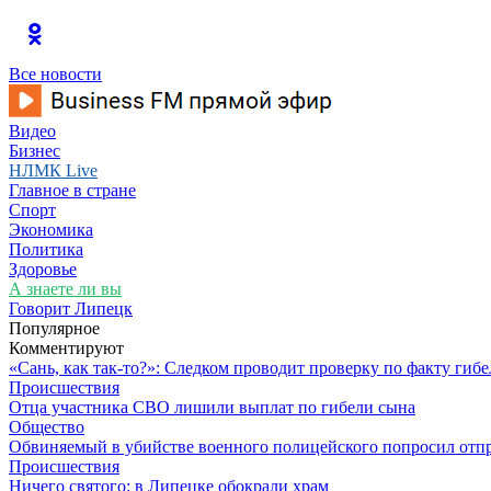
Все новости
Видео
Бизнес
НЛМК Live
Главное в стране
Спорт
Экономика
Политика
Здоровье
А знаете ли вы
Говорит Липецк
Популярное
Комментируют
«Сань, как так-то?»: Следком проводит проверку по факту ги
Происшествия
Отца участника СВО лишили выплат по гибели сына
Общество
Обвиняемый в убийстве военного полицейского попросил отпр
Происшествия
Ничего святого: в Липецке обокрали храм