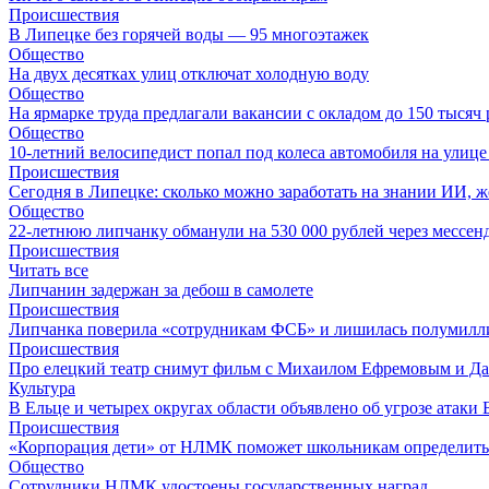
Происшествия
В Липецке без горячей воды — 95 многоэтажек
Общество
На двух десятках улиц отключат холодную воду
Общество
На ярмарке труда предлагали вакансии с окладом до 150 тысяч
Общество
10-летний велосипедист попал под колеса автомобиля на улиц
Происшествия
Сегодня в Липецке: сколько можно заработать на знании ИИ, ж
Общество
22-летнюю липчанку обманули на 530 000 рублей через месс
Происшествия
Читать все
Липчанин задержан за дебош в самолете
Происшествия
Липчанка поверила «сотрудникам ФСБ» и лишилась полумилл
Происшествия
Про елецкий театр снимут фильм с Михаилом Ефремовым и Д
Культура
В Ельце и четырех округах области объявлено об угрозе атак
Происшествия
«Корпорация дети» от НЛМК поможет школьникам определитьс
Общество
Сотрудники НЛМК удостоены государственных наград