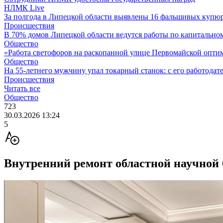
НЛМК Live
За полгода в Липецкой области выявлены 16 фальшивых купю
Происшествия
В 70% домов Липецкой области ведутся работы по капитально
Общество
«Работа светофоров на раскопанной улице Первомайской опти
Общество
На 55-летнего мужчину упал токарный станок: с его работода
Происшествия
Читать все
Общество
723
30.03.2026 13:24
5
Внутренний ремонт областной научной