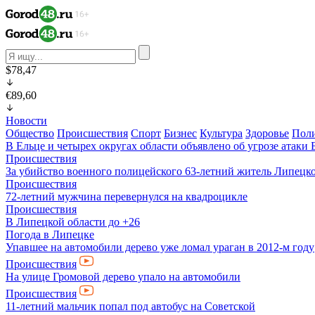
$78,47
€89,60
Новости
Общество
Происшествия
Спорт
Бизнес
Культура
Здоровье
Пол
В Ельце и четырех округах области объявлено об угрозе атак
Происшествия
За убийство военного полицейского 63-летний житель Липецко
Происшествия
72-летний мужчина перевернулся на квадроцикле
Происшествия
В Липецкой области до +26
Погода в Липецке
Упавшее на автомобили дерево уже ломал ураган в 2012-м году
Происшествия
На улице Громовой дерево упало на автомобили
Происшествия
11-летний мальчик попал под автобус на Советcкой