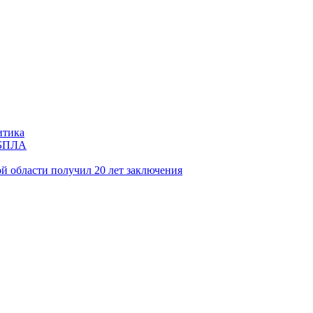
итика
и БПЛА
й области получил 20 лет заключения