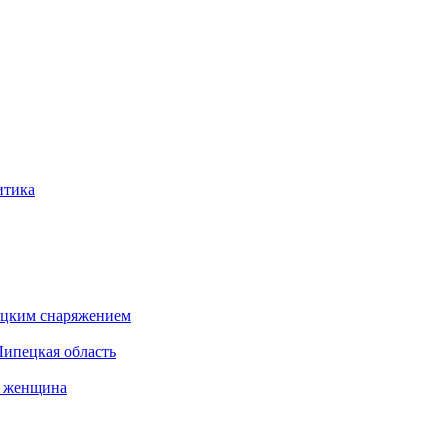
итика
бацким снаряжением
Липецкая область
а женщина