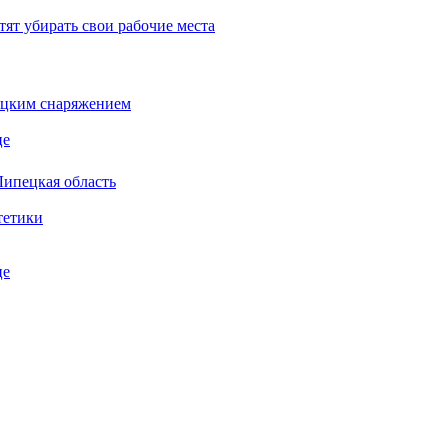
тят убирать свои рабочие места
бацким снаряжением
це
Липецкая область
тетики
це