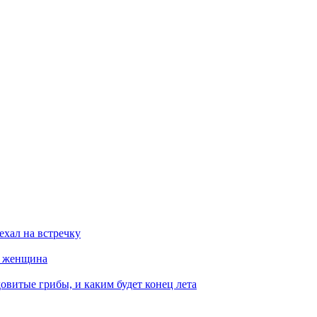
ехал на встречку
а женщина
овитые грибы, и каким будет конец лета