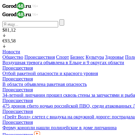
$81,12
€93,58
Новости
Общество
Происшествия
Спорт
Бизнес
Культура
Здоровье
Пол
Воздушная тревога объявлена в Ельце и 9 округах области
Происшествия
Отбой ракетной опасности и красного уровня
Происшествия
В области объявлена ракетная опасность
Происшествия
34-летний липчанин прошел сквозь стены за запчастями и ры
Происшествия
475 дронов сбито ночью российской ПВО, среди атакованных 
Происшествия
«Грейт Волл» слетел с виадука на окружной дороге: пострадал
Происшествия
Ферму конопли нашли полицейские в доме липчанина
Происшествия