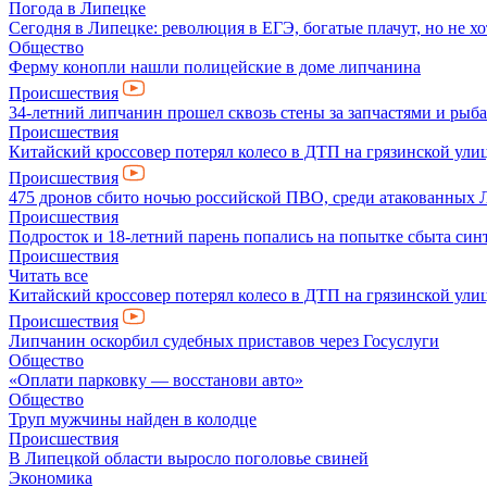
Погода в Липецке
Сегодня в Липецке: революция в ЕГЭ, богатые плачут, но не хо
Общество
Ферму конопли нашли полицейские в доме липчанина
Происшествия
34-летний липчанин прошел сквозь стены за запчастями и ры
Происшествия
Китайский кроссовер потерял колесо в ДТП на грязинской ули
Происшествия
475 дронов сбито ночью российской ПВО, среди атакованных 
Происшествия
Подросток и 18-летний парень попались на попытке сбыта син
Происшествия
Читать все
Китайский кроссовер потерял колесо в ДТП на грязинской ули
Происшествия
Липчанин оскорбил судебных приставов через Госуслуги
Общество
«Оплати парковку — восстанови авто»
Общество
Труп мужчины найден в колодце
Происшествия
В Липецкой области выросло поголовье свиней
Экономика