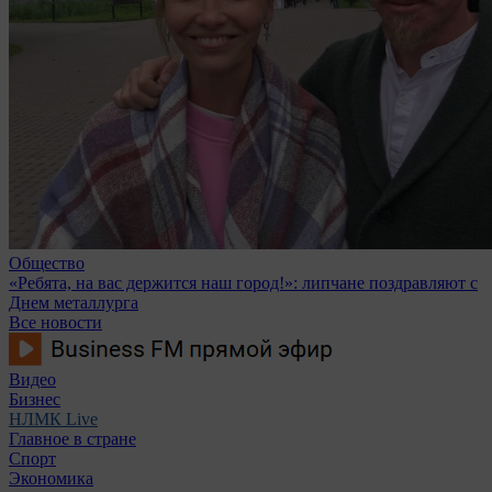
Общество
«Ребята, на вас держится наш город!»: липчане поздравляют с
Днем металлурга
Все новости
Видео
Бизнес
НЛМК Live
Главное в стране
Спорт
Экономика