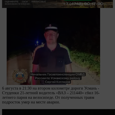
6 августа в 21:30 на втором километре дороги Усмань -
Студенки 21-летний водитель «ВАЗ – 211440» сбил 16-
летнего парня на велосипеде. От полученных травм
подросток умер на месте аварии.