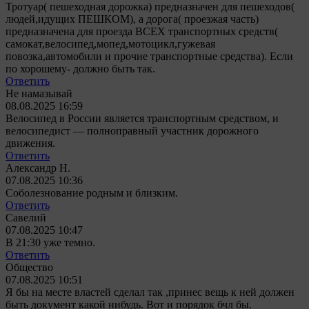
Тротуар( пешеходная дорожка) предназначен для пешеходов(
людей,идущих ПЕШКОМ), а дорога( проезжая часть)
предназначена для проезда ВСЕХ транспортных средств(
самокат,велосипед,мопед,мотоцикл,гужевая
повозка,автомобили и прочие транспортные средства). Если
по хорошему- должно быть так.
Ответить
Не намазывай
08.08.2025 16:59
Велосипед в России является транспортным средством, и
велосипедист — полноправный участник дорожного
движения.
Ответить
Александр Н.
07.08.2025 10:36
Соболезнование родным и близким.
Ответить
Савелий
07.08.2025 10:47
В 21:30 уже темно.
Ответить
Общество
07.08.2025 10:51
Я бы на месте властей сделал так ,принес вещь к ней должен
быть документ какой нибудь. Вот и порядок бчл бы.