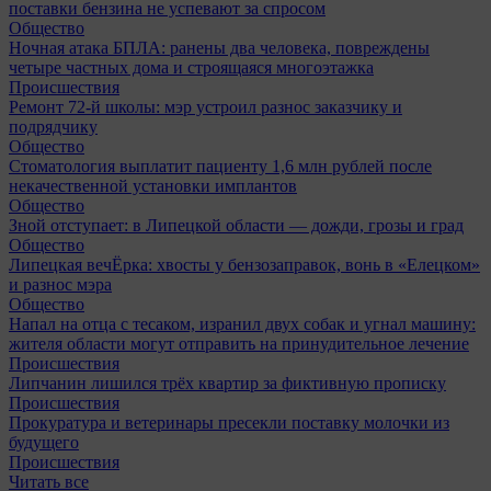
поставки бензина не успевают за спросом
Общество
Ночная атака БПЛА: ранены два человека, повреждены
четыре частных дома и строящаяся многоэтажка
Происшествия
Ремонт 72‑й школы: мэр устроил разнос заказчику и
подрядчику
Общество
Стоматология выплатит пациенту 1,6 млн рублей после
некачественной установки имплантов
Общество
Зной отступает: в Липецкой области — дожди, грозы и град
Общество
Липецкая вечЁрка: хвосты у бензозаправок, вонь в «Елецком»
и разнос мэра
Общество
Напал на отца с тесаком, изранил двух собак и угнал машину:
жителя области могут отправить на принудительное лечение
Происшествия
Липчанин лишился трёх квартир за фиктивную прописку
Происшествия
Прокуратура и ветеринары пресекли поставку молочки из
будущего
Происшествия
Читать все