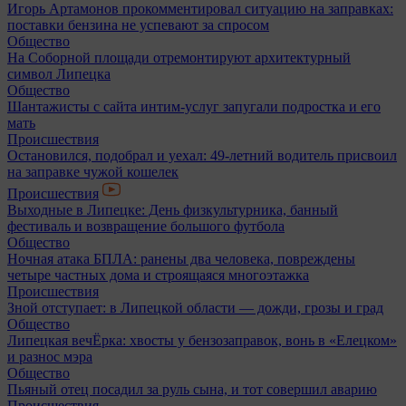
Игорь Артамонов прокомментировал ситуацию на заправках:
поставки бензина не успевают за спросом
Общество
На Соборной площади отремонтируют архитектурный
символ Липецка
Общество
Шантажисты с сайта интим-услуг запугали подростка и его
мать
Происшествия
Остановился, подобрал и уехал: 49-летний водитель присвоил
на заправке чужой кошелек
Происшествия
Выходные в Липецке: День физкультурника, банный
фестиваль и возвращение большого футбола
Общество
Ночная атака БПЛА: ранены два человека, повреждены
четыре частных дома и строящаяся многоэтажка
Происшествия
Зной отступает: в Липецкой области — дожди, грозы и град
Общество
Липецкая вечЁрка: хвосты у бензозаправок, вонь в «Елецком»
и разнос мэра
Общество
Пьяный отец посадил за руль сына, и тот совершил аварию
Происшествия