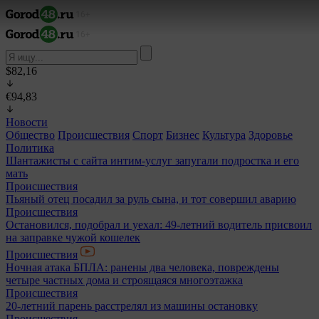
$82,16
€94,83
Новости
Общество
Происшествия
Спорт
Бизнес
Культура
Здоровье
Политика
Шантажисты с сайта интим-услуг запугали подростка и его
мать
Происшествия
Пьяный отец посадил за руль сына, и тот совершил аварию
Происшествия
Остановился, подобрал и уехал: 49-летний водитель присвоил
на заправке чужой кошелек
Происшествия
Ночная атака БПЛА: ранены два человека, повреждены
четыре частных дома и строящаяся многоэтажка
Происшествия
20-летний парень расстрелял из машины остановку
Происшествия