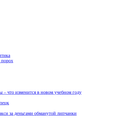
итика
 порох
ы – что изменится в новом учебном году
ипецк
такси за деньгами обманутой липчанки