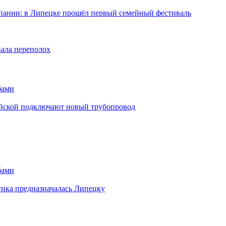
мпании: в Липецке прошёл первый семейный фестиваль
вала переполох
бами
майской подключают новый трубопровод
бами
тика предназначалась Липецку