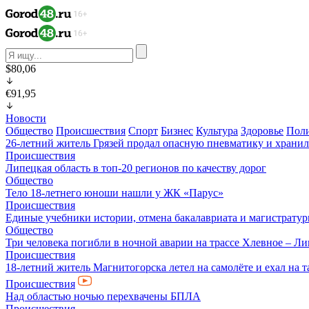
$80,06
€91,95
Новости
Общество
Происшествия
Спорт
Бизнес
Культура
Здоровье
Пол
26-летний житель Грязей продал опасную пневматику и хранил
Происшествия
Липецкая область в топ-20 регионов по качеству дорог
Общество
Тело 18-летнего юноши нашли у ЖК «Парус»
Происшествия
Единые учебники истории, отмена бакалавриата и магистратур
Общество
Три человека погибли в ночной аварии на трассе Хлевное – Л
Происшествия
18-летний житель Магнитогорска летел на самолёте и ехал на 
Происшествия
Над областью ночью перехвачены БПЛА
Происшествия