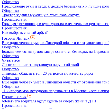
Общество
Предложение руки и сердца, дефиле беременных и лучшие ко
Общество
Трактор задавил мужчину в Усманском округе
Происшествия
Горящая фритюрница в культурно-развлекательном центре выз
Происшествия
Как выбрать спелый арбуз?
Говорит Липецк
Еще один человек умер в Липецкой области от отравления гри
Общество
Больше чем сотня домов завтра останется без воды: на Перво
Общество
Читать все
Лесники нашли заплутавшую пару с собачкой
Общество
Липецкая область в топ-20 регионов по качеству дорог
Общество
Еще один человек умер в Липецкой области от отравления гри
Общество
11 килограммов мефедрона перехвачены в Москве: часть нарко
Происшествия
68-летнего водителя будут судить за смерть жены в ДТП
Происшествия