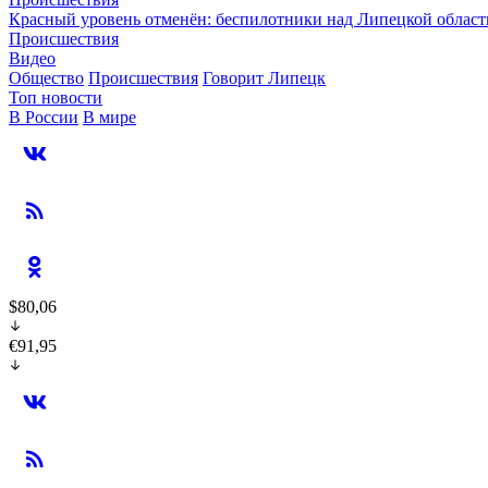
Красный уровень отменён: беспилотники над Липецкой облас
Происшествия
Видео
Общество
Происшествия
Говорит Липецк
Топ новости
В России
В мире
$80,06
€91,95