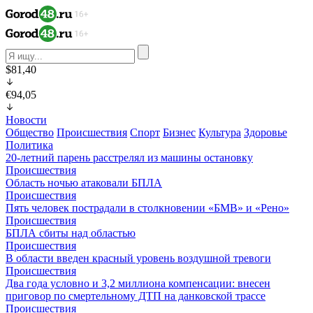
$81,40
€94,05
Новости
Общество
Происшествия
Спорт
Бизнес
Культура
Здоровье
Политика
20-летний парень расстрелял из машины остановку
Происшествия
Область ночью атаковали БПЛА
Происшествия
Пять человек пострадали в столкновении «БМВ» и «Рено»
Происшествия
БПЛА сбиты над областью
Происшествия
В области введен красный уровень воздушной тревоги
Происшествия
Два года условно и 3,2 миллиона компенсации: внесен
приговор по смертельному ДТП на данковской трассе
Происшествия