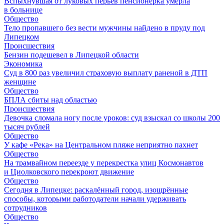
Вспыхнувшая от луковых перьев пенсионерка умерла
в больнице
Общество
Тело пропавшего без вести мужчины найдено в пруду под
Липецком
Происшествия
Бензин подешевел в Липецкой области
Экономика
Суд в 800 раз увеличил страховую выплату раненой в ДТП
женщине
Общество
БПЛА сбиты над областью
Происшествия
Девочка сломала ногу после уроков: суд взыскал со школы 200
тысяч рублей
Общество
У кафе «Река» на Центральном пляже неприятно пахнет
Общество
На трамвайном переезде у перекрестка улиц Космонавтов
и Циолковского перекроют движение
Общество
Сегодня в Липецке: раскалённый город, изощрённые
способы, которыми работодатели начали удерживать
сотрудников
Общество