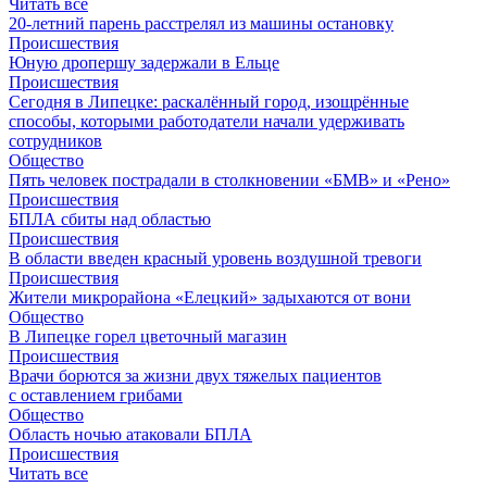
Читать все
20-летний парень расстрелял из машины остановку
Происшествия
Юную дропершу задержали в Ельце
Происшествия
Сегодня в Липецке: раскалённый город, изощрённые
способы, которыми работодатели начали удерживать
сотрудников
Общество
Пять человек пострадали в столкновении «БМВ» и «Рено»
Происшествия
БПЛА сбиты над областью
Происшествия
В области введен красный уровень воздушной тревоги
Происшествия
Жители микрорайона «Елецкий» задыхаются от вони
Общество
В Липецке горел цветочный магазин
Происшествия
Врачи борются за жизни двух тяжелых пациентов
с оставлением грибами
Общество
Область ночью атаковали БПЛА
Происшествия
Читать все