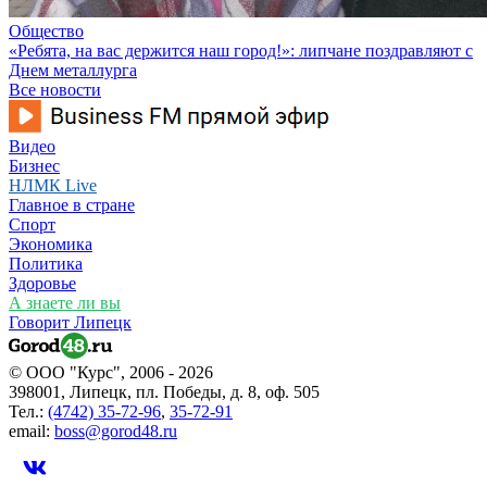
Общество
«Ребята, на вас держится наш город!»: липчане поздравляют с
Днем металлурга
Все новости
Видео
Бизнес
НЛМК Live
Главное в стране
Спорт
Экономика
Политика
Здоровье
А знаете ли вы
Говорит Липецк
© ООО "Курс", 2006 - 2026
398001, Липецк, пл. Победы, д. 8, оф. 505
Тел.:
(4742) 35-72-96
,
35-72-91
email:
boss@gorod48.ru