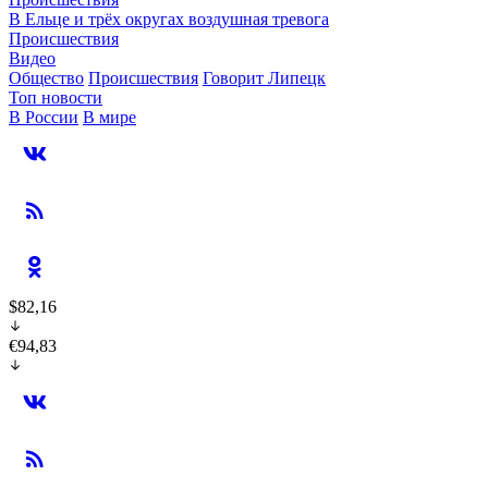
В Ельце и трёх округах воздушная тревога
Происшествия
Видео
Общество
Происшествия
Говорит Липецк
Топ новости
В России
В мире
$82,16
€94,83