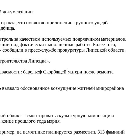
й документации.
нтракта, что повлекло причинение крупного ущерба
адбища.
нтроль за качеством используемых подрядчиком материалов,
ации под фактически выполненные работы. Более того,
 сообщили в пресс-службе прокуратуры Липецкой области.
троительства Липецка».
наваемости: барельеф Скорбящей матери после ремонта
то вызвало обоснованное возмущение жителей микрорайона
кий облик — смонтировать скульптурную композицию
в конце прошлого года мэрия.
апример, на памятнике планируется разместить 313 фамилий