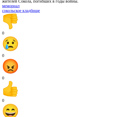
жителей Сокола, погибших в годы войны.
мемориал
сокольское кладбище
0
0
0
0