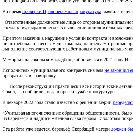
по Липецкой области возбуждено уголовное дело по ч.1 ст. 293
Во время
проверки Правобережная прокуратура
выявила наруше
«Ответственные должностные лица со стороны муниципального
государству, выразившегося в выделении дополнительных средс
При этом заказчик в нарушение условий контракта и возложен
не потребовал от него замены таковых, на предусмотренные п
выполнение соответствующих работ новым муниципальным кон
Мемориал на сокольском кладбище обновлялся в 2021 году ИП
Исполнитель муниципального контракта сначала
не закончил е
превратился в гравировку.
— После реконструкции практически все исторические детали,
Сокол, — сообщили тогда в пресс-службе прокуратуры.
В декабре 2022 года стало известно о решении мэрии
передела
«Учитывая многочисленные обращения общественности, было 
из барельефа и надписи «Вечная слава героям» с золотым покр
Эта работа уже ведется, барельеф Скорбящей матери
должен быт