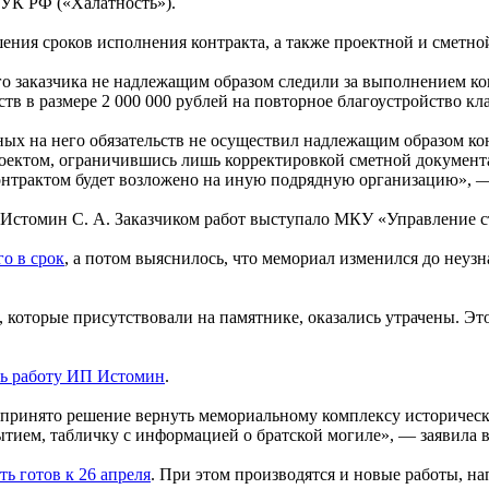
 УК РФ («Халатность»).
ния сроков исполнения контракта, а также проектной и сметно
 заказчика не надлежащим образом следили за выполнением ко
тв в размере 2 000 000 рублей на повторное благоустройство кл
ных на него обязательств не осуществил надлежащим образом ко
роектом, ограничившись лишь корректировкой сметной документ
трактом будет возложено на иную подрядную организацию», —
 Истомин С. А. Заказчиком работ выступало МКУ «Управление с
го в срок
, а потом выяснилось, что мемориал изменился до неуз
 которые присутствовали на памятнике, оказались утрачены. Э
ть работу ИП Истомин
.
принято решение вернуть мемориальному комплексу историчес
ытием, табличку с информацией о братской могиле», — заявила 
ь готов к 26 апреля
. При этом производятся и новые работы, н