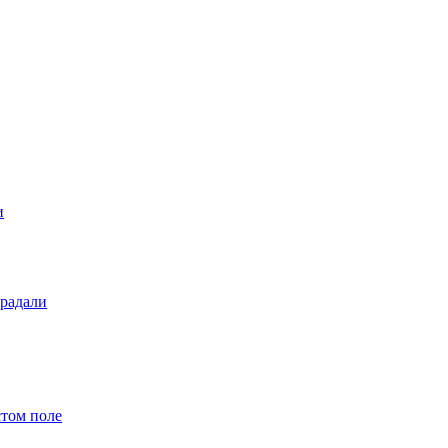
и
традали
стом поле