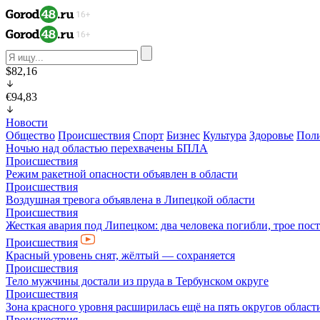
$82,16
€94,83
Новости
Общество
Происшествия
Спорт
Бизнес
Культура
Здоровье
Пол
Ночью над областью перехвачены БПЛА
Происшествия
Режим ракетной опасности объявлен в области
Происшествия
Воздушная тревога объявлена в Липецкой области
Происшествия
Жесткая авария под Липецком: два человека погибли, трое пос
Происшествия
Красный уровень снят, жёлтый — сохраняется
Происшествия
Тело мужчины достали из пруда в Тербунском округе
Происшествия
Зона красного уровня расширилась ещё на пять округов област
Происшествия