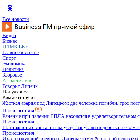
Все новости
Видео
Бизнес
НЛМК Live
Главное в стране
Спорт
Экономика
Политика
Здоровье
А знаете ли вы
Говорит Липецк
Популярное
Комментируют
Жесткая авария под Липецком: два человека погибли, трое пос
Происшествия
Раненые при падении БПЛА находятся в удовлетворительном 
Происшествия
Шантажисты с сайта интим-услуг запугали подростка и его мат
Происшествия
Из-за воздушной тревоги в Липецке отменён ночной велозаезд