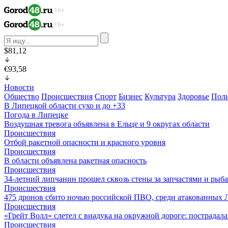
$81,12
€93,58
Новости
Общество
Происшествия
Спорт
Бизнес
Культура
Здоровье
Пол
В Липецкой области сухо и до +33
Погода в Липецке
Воздушная тревога объявлена в Ельце и 9 округах области
Происшествия
Отбой ракетной опасности и красного уровня
Происшествия
В области объявлена ракетная опасность
Происшествия
34-летний липчанин прошел сквозь стены за запчастями и ры
Происшествия
475 дронов сбито ночью российской ПВО, среди атакованных 
Происшествия
«Грейт Волл» слетел с виадука на окружной дороге: пострадал
Происшествия