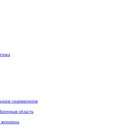
итика
бацким снаряжением
Липецкая область
а женщина