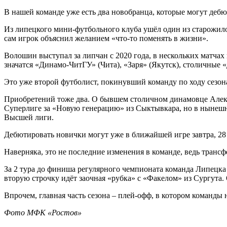
В нашей команде уже есть два новобранца, которые могут дебю
Из липецкого мини-футбольного клуба ушёл один из старожил
сам игрок объяснил желанием «что-то поменять в жизни».
Волошин выступал за липчан с 2020 года, в нескольких матчах 
значатся «Динамо-ЧитГУ» (Чита), «Заря» (Якутск), столичные 
Это уже второй футболист, покинувший команду по ходу сезона
Приобретений тоже два. О бывшем столичном динамовце Але
Суперлиге за «Новую генерацию» из Сыктывкара, но в нынешнем
Высшей лиги.
Дебютировать новички могут уже в ближайшей игре завтра, 28 
Наверняка, это не последние изменения в команде, ведь трансф
За 2 тура до финиша регулярного чемпионата команда Липецк
вторую строчку идёт заочная «рубка» с «Факелом» из Сургута
Впрочем, главная часть сезона – плей-офф, в котором команды 
Фото МФК «Ростов»