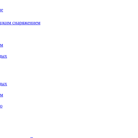
це
бацким снаряжением
ем
дых
дых
ем
то