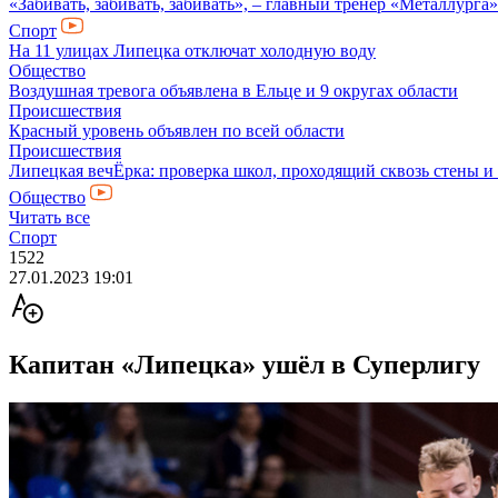
«Забивать, забивать, забивать», – главный тренер «Металлурга
Спорт
На 11 улицах Липецка отключат холодную воду
Общество
Воздушная тревога объявлена в Ельце и 9 округах области
Происшествия
Красный уровень объявлен по всей области
Происшествия
Липецкая вечЁрка: проверка школ, проходящий сквозь стены и
Общество
Читать все
Спорт
1522
27.01.2023 19:01
Капитан «Липецка» ушёл в Суперлигу