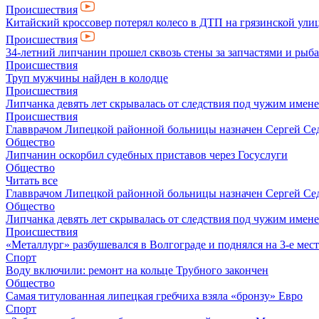
Происшествия
Китайский кроссовер потерял колесо в ДТП на грязинской ули
Происшествия
34-летний липчанин прошел сквозь стены за запчастями и ры
Происшествия
Труп мужчины найден в колодце
Происшествия
Липчанка девять лет скрывалась от следствия под чужим имен
Происшествия
Главврачом Липецкой районной больницы назначен Сергей Се
Общество
Липчанин оскорбил судебных приставов через Госуслуги
Общество
Читать все
Главврачом Липецкой районной больницы назначен Сергей Се
Общество
Липчанка девять лет скрывалась от следствия под чужим имен
Происшествия
«Металлург» разбушевался в Волгограде и поднялся на 3-е мес
Спорт
Воду включили: ремонт на кольце Трубного закончен
Общество
Самая титулованная липецкая гребчиха взяла «бронзу» Евро
Спорт