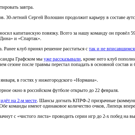
тировать завтра.
ов. 30-летний Сергей Волошин продолжит карьеру в составе аут
носил капитанскую повязку. Всего за нашу команду он провёл 59
«Дина» и «Спартак».
. Ранее клуб принял решение расстаться с
так и не вписавшимс
ксандра Графском мы
уже рассказывали
, кроме него клуб попол
 сезоне после травмы перестал попадать в основной состав и бе
января, в гостях у нижегородского «Нормана».
ерное окно в российском футболе открыто до 22 февраля.
а
идёт на 2-м месте
. Шансы догнать КПРФ-2 призрачные (коммунис
. Обе команды имеют одинаковое количество очков, Липецк впер
начнут с «чистого листа» проводить серии игр до 2-х побед на в