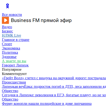
Все новости
Видео
Бизнес
НЛМК Live
Главное в стране
Спорт
Экономика
Политика
Здоровье
А знаете ли вы
Говорит Липецк
Популярное
Комментируют
«Грейт Волл» слетел с виадука на окружной дороге: пострадал
Происшествия
Липецкая вечЁрка: подросток погиб в ДТП, леса заполонили яд
Общество
Сегодня в Липецке: революция в ЕГЭ, богатые плачут, но не хо
Общество
Ферму конопли нашли полицейские в доме липчанина