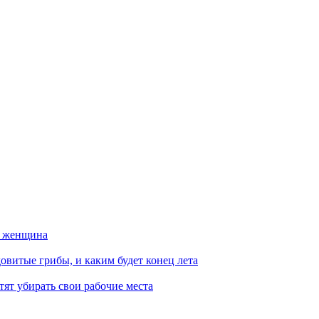
а женщина
овитые грибы, и каким будет конец лета
тят убирать свои рабочие места