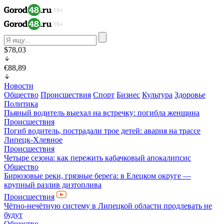
$78,03
€88,89
Новости
Общество
Происшествия
Спорт
Бизнес
Культура
Здоровье
Политика
Пьяный водитель выехал на встречку: погибла женщина
Происшествия
Погиб водитель, пострадали трое детей: авария на трассе
Липецк-Хлевное
Происшествия
Четыре сезона: как пережить кабачковый апокалипсис
Общество
Бирюзовые реки, грязные берега: в Елецком округе —
крупный разлив дизтоплива
Происшествия
Чётно-нечётную систему в Липецкой области продлевать не
будут
Общество