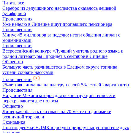
Читать все
Серебро из дедушкиного наследства оказалось дешевой
бутафорией
Происшествия
Уже неделю в Липецке ищут пропавшего пенсионера
Происшествия
Минус 45 миллионов за неделю: итоги общения липчан с
мошенниками
Происшествия
Всероссийский конкурс «Лучший учитель родного языка и
родной литературы» пройдет в сентябре в Липецке
Общество
Большую часть разлившегося в Елецком округе топлива
успели собрать насосами
Происшествия
25-летняя липчанка нашла труп своей 58-летней квартирантки
Происшествия
На улице Механизаторов для реконструкции теплосети
перекрываются две полосы
Общество
Липецкая область оказалась на 70 месте по динамике
розничной торговли
Экономика
При поддержке НЛМК в дикую природу выпустили еще двух
филинов