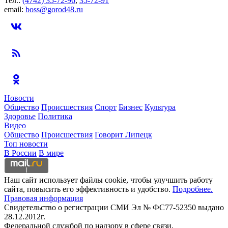
Тел.:
(4742) 35-72-96
,
35-72-91
email:
boss@gorod48.ru
Новости
Общество
Происшествия
Спорт
Бизнес
Культура
Здоровье
Политика
Видео
Общество
Происшествия
Говорит Липецк
Топ новости
В России
В мире
Наш сайт использует файлы cookie, чтобы улучшить работу
сайта, повысить его эффективность и удобство.
Подробнее.
Правовая информация
Свидетельство о регистрации СМИ Эл № ФС77-52350 выдано
28.12.2012г.
Федеральной службой по надзору в сфере связи,