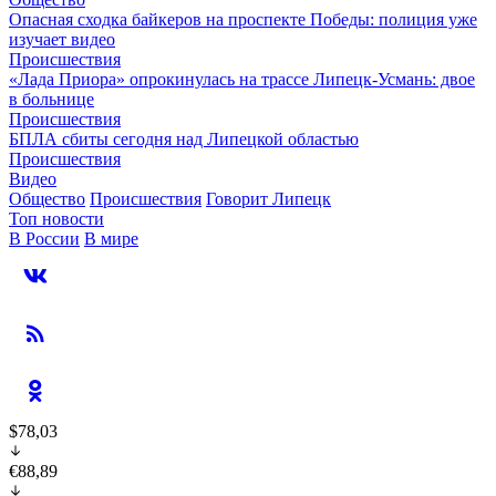
Опасная сходка байкеров на проспекте Победы: полиция уже
изучает видео
Происшествия
«Лада Приора» опрокинулась на трассе Липецк-Усмань: двое
в больнице
Происшествия
БПЛА сбиты сегодня над Липецкой областью
Происшествия
Видео
Общество
Происшествия
Говорит Липецк
Топ новости
В России
В мире
$78,03
€88,89