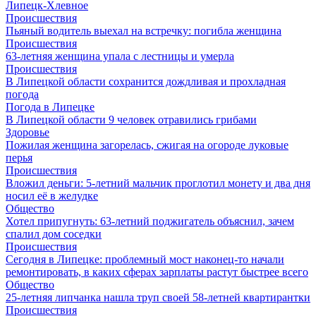
Липецк-Хлевное
Происшествия
Пьяный водитель выехал на встречку: погибла женщина
Происшествия
63-летняя женщина упала с лестницы и умерла
Происшествия
В Липецкой области сохранится дождливая и прохладная
погода
Погода в Липецке
В Липецкой области 9 человек отравились грибами
Здоровье
Пожилая женщина загорелась, сжигая на огороде луковые
перья
Происшествия
Вложил деньги: 5-летний мальчик проглотил монету и два дня
носил её в желудке
Общество
Хотел припугнуть: 63-летний поджигатель объяснил, зачем
спалил дом соседки
Происшествия
Сегодня в Липецке: проблемный мост наконец-то начали
ремонтировать, в каких сферах зарплаты растут быстрее всего
Общество
25-летняя липчанка нашла труп своей 58-летней квартирантки
Происшествия