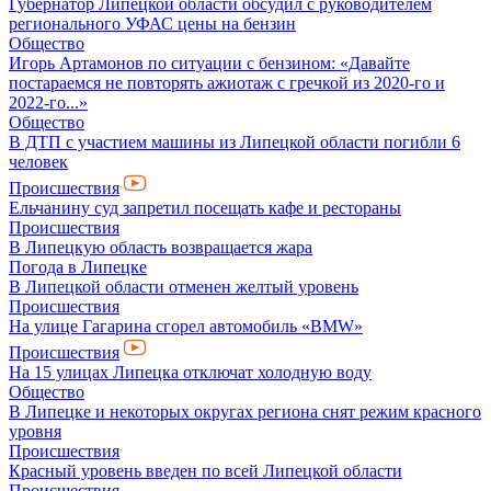
Губернатор Липецкой области обсудил с руководителем
регионального УФАС цены на бензин
Общество
Игорь Артамонов по ситуации с бензином: «Давайте
постараемся не повторять ажиотаж с гречкой из 2020-го и
2022-го...»
Общество
В ДТП с участием машины из Липецкой области погибли 6
человек
Происшествия
Ельчанину суд запретил посещать кафе и рестораны
Происшествия
В Липецкую область возвращается жара
Погода в Липецке
В Липецкой области отменен желтый уровень
Происшествия
На улице Гагарина сгорел автомобиль «BMW»
Происшествия
На 15 улицах Липецка отключат холодную воду
Общество
В Липецке и некоторых округах региона снят режим красного
уровня
Происшествия
Красный уровень введен по всей Липецкой области
Происшествия