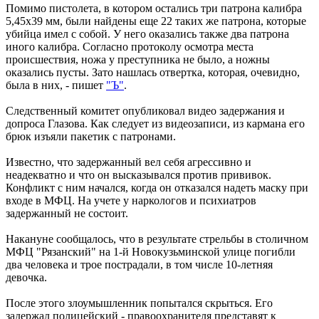
Помимо пистолета, в котором остались три патрона калибра
5,45х39 мм, были найдены еще 22 таких же патрона, которые
убийца имел с собой. У него оказались также два патрона
иного калибра. Согласно протоколу осмотра места
происшествия, ножа у преступника не было, а ножны
оказались пусты. Зато нашлась отвертка, которая, очевидно,
была в них, - пишет
"Ъ"
.
Следственный комитет опубликовал видео задержания и
допроса Глазова. Как следует из видеозаписи, из кармана его
брюк изъяли пакетик с патронами.
Известно, что задержанный вел себя агрессивно и
неадекватно и что он высказывался против прививок.
Конфликт с ним начался, когда он отказался надеть маску при
входе в МФЦ. На учете у наркологов и психиатров
задержанный не состоит.
Накануне сообщалось, что в результате стрельбы в столичном
МФЦ "Рязанский" на 1-й Новокузьминской улице погибли
два человека и трое пострадали, в том числе 10-летняя
девочка.
После этого злоумышленник попытался скрыться. Его
задержал полицейский - правоохранителя представят к