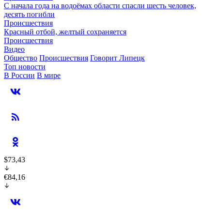
С начала года на водоёмах области спасли шесть человек,
десять погибли
Происшествия
Красный отбой, желтый сохраняется
Происшествия
Видео
Общество
Происшествия
Говорит Липецк
Топ новости
В России
В мире
$73,43
€84,16