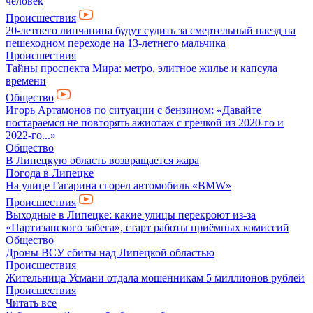
человек
Происшествия
20-летнего липчанина будут судить за смертельный наезд на
пешеходном переходе на 13-летнего мальчика
Происшествия
Тайны проспекта Мира: метро, элитное жилье и капсула
времени
Общество
Игорь Артамонов по ситуации с бензином: «Давайте
постараемся не повторять ажиотаж с гречкой из 2020-го и
2022-го...»
Общество
В Липецкую область возвращается жара
Погода в Липецке
На улице Гагарина сгорел автомобиль «BMW»
Происшествия
Выходные в Липецке: какие улицы перекроют из-за
«Партизанского забега», старт работы приёмных комиссий
Общество
Дроны ВСУ сбиты над Липецкой областью
Происшествия
Жительница Усмани отдала мошенникам 5 миллионов рублей
Происшествия
Читать все