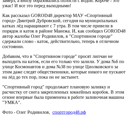
замёрз, а внизу образовались полости с водой. Короче - это
ужас! И все это перед выходными!
Как рассказал GOROD48 директор МАУ «Спортивный
город» Дмитрий Дубровский, сегодня на муниципальных
катках лёд наращивают с 7 утра. В том числе привели в
порядок и каток в районе Манежа. И, как сообщил GOROD48
автор жалобы Олег Родивилов, в "Спортивном городе"
сдержали слово - каток, действительно, теперь в отличном
состоянии.
Добавим, что в "Спортивном городе" просят липчан не
выходить на каток, если его только что залили. У дома №6 по
улице Космонавтов и дома №38 по улице Циолковского за
этим даже следят общественники, которые никого не пускают
на лёд до тех пор, пока он не застынет.
"Спортивный город" продолжает плановую заливку и
расчистку от снега закрепленных хоккейных коробок. В этом
сезоне впервые была применена в работе заливочная машина
"УМКА".
Фото - Олег Родивилов,
спортгород48.рф