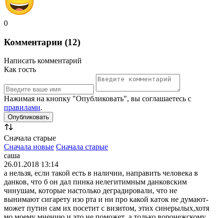
0
Комментарии (12)
Написать комментарий
Как гость
Нажимая на кнопку "Опубликовать", вы соглашаетесь с
правилами
.
Сначала старые
Сначала новые
Сначала старые
саша
26.01.2018 13:14
а нельзя, если такой есть в наличии, направить человека в
данков, что б он дал пинка нелегитимным данковским
чинушам, которые настолько деградировали, что не
вынимают сигарету изо рта и ни про какой каток не думают-
может путин сам их посетит с визитом, этих синерылых,хотя
мо моему мнению и это не поможет ,а только воронежскому