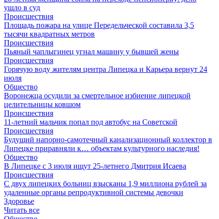
ушло в суд
Происшествия
Площадь пожара на улице Передельческой составила 3,5
тысячи квадратных метров
Происшествия
Пьяный чаплыгинец угнал машину у бывшей жены
Происшествия
Горячую воду жителям центра Липецка и Карьера вернут 24
июля
Общество
Воронежца осудили за смертельное избиение липецкой
целительницы ковшом
Происшествия
11-летний мальчик попал под автобус на Советcкой
Происшествия
Будущий напорно-самотечный канализационный коллектор в
Липецке приравняли к… объектам культурного наследия!
Общество
В Липецке с 3 июля ищут 25-летнего Дмитрия Исаева
Происшествия
С двух липецких больниц взысканы 1,9 миллиона рублей за
удаленные органы репродуктивной системы девочки
Здоровье
Читать все
Общество