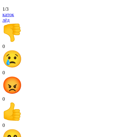
1/3
каток
лёд
0
0
0
0