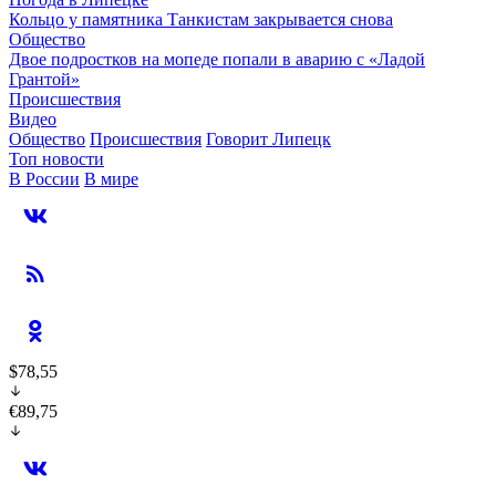
Кольцо у памятника Танкистам закрывается снова
Общество
Двое подростков на мопеде попали в аварию с «Ладой
Грантой»
Происшествия
Видео
Общество
Происшествия
Говорит Липецк
Топ новости
В России
В мире
$78,55
€89,75