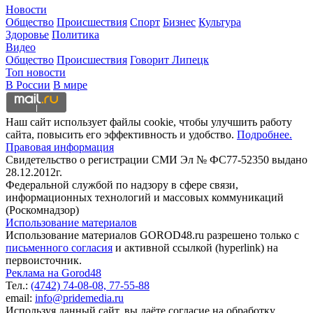
Новости
Общество
Происшествия
Спорт
Бизнес
Культура
Здоровье
Политика
Видео
Общество
Происшествия
Говорит Липецк
Топ новости
В России
В мире
Наш сайт использует файлы cookie, чтобы улучшить работу
сайта, повысить его эффективность и удобство.
Подробнее.
Правовая информация
Свидетельство о регистрации СМИ Эл № ФС77-52350 выдано
28.12.2012г.
Федеральной службой по надзору в сфере связи,
информационных технологий и массовых коммуникаций
(Роскомнадзор)
Использование материалов
Использование материалов GOROD48.ru разрешено только с
письменного согласия
и активной ссылкой (hyperlink) на
первоисточник.
Реклама на Gorod48
Тел.:
(4742) 74-08-08,
77-55-88
email:
info@pridemedia.ru
Используя данный сайт, вы даёте согласие на обработку