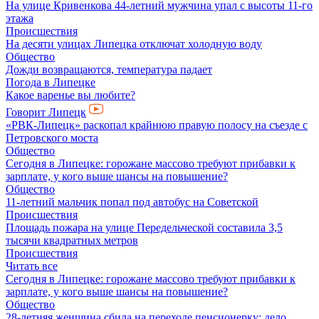
На улице Кривенкова 44-летний мужчина упал с высоты 11-го
этажа
Происшествия
На десяти улицах Липецка отключат холодную воду
Общество
Дожди возвращаются, температура падает
Погода в Липецке
Какое варенье вы любите?
Говорит Липецк
«РВК-Липецк» раскопал крайнюю правую полосу на съезде с
Петровского моста
Общество
Сегодня в Липецке: горожане массово требуют прибавки к
зарплате, у кого выше шансы на повышение?
Общество
11-летний мальчик попал под автобус на Советcкой
Происшествия
Площадь пожара на улице Передельческой составила 3,5
тысячи квадратных метров
Происшествия
Читать все
Сегодня в Липецке: горожане массово требуют прибавки к
зарплате, у кого выше шансы на повышение?
Общество
28-летняя женщина сбила на переходе пенсионерку: дело