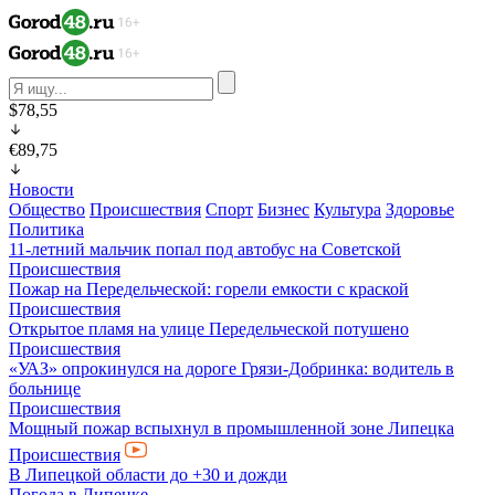
$78,55
€89,75
Новости
Общество
Происшествия
Спорт
Бизнес
Культура
Здоровье
Политика
11-летний мальчик попал под автобус на Советcкой
Происшествия
Пожар на Передельческой: горели емкости с краской
Происшествия
Открытое пламя на улице Передельческой потушено
Происшествия
«УАЗ» опрокинулся на дороге Грязи-Добринка: водитель в
больнице
Происшествия
Мощный пожар вспыхнул в промышленной зоне Липецка
Происшествия
В Липецкой области до +30 и дожди
Погода в Липецке