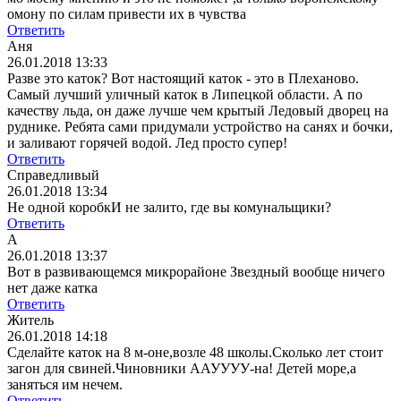
омону по силам привести их в чувства
Ответить
Аня
26.01.2018 13:33
Разве это каток? Вот настоящий каток - это в Плеханово.
Самый лучший уличный каток в Липецкой области. А по
качеству льда, он даже лучше чем крытый Ледовый дворец на
руднике. Ребята сами придумали устройство на санях и бочки,
и заливают горячей водой. Лед просто супер!
Ответить
Справедливый
26.01.2018 13:34
Не одной коробкИ не залито, где вы комунальщики?
Ответить
А
26.01.2018 13:37
Вот в развивающемся микрорайоне Звездный вообще ничего
нет даже катка
Ответить
Житель
26.01.2018 14:18
Сделайте каток на 8 м-оне,возле 48 школы.Сколько лет стоит
загон для свиней.Чиновники ААУУУУ-на! Детей море,а
заняться им нечем.
Ответить