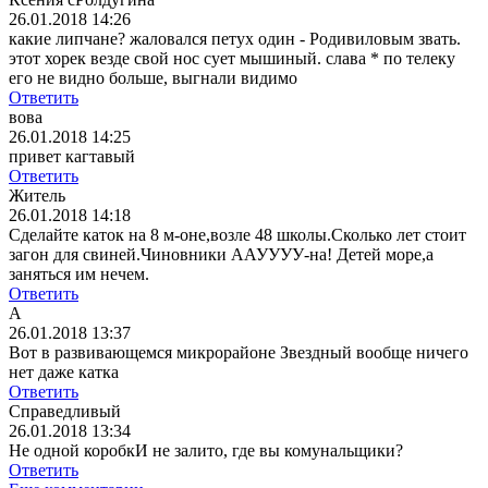
26.01.2018 14:26
какие липчане? жаловался петух один - Родивиловым звать.
этот хорек везде свой нос сует мышиный. слава * по телеку
его не видно больше, выгнали видимо
Ответить
вова
26.01.2018 14:25
привет кагтавый
Ответить
Житель
26.01.2018 14:18
Сделайте каток на 8 м-оне,возле 48 школы.Сколько лет стоит
загон для свиней.Чиновники ААУУУУ-на! Детей море,а
заняться им нечем.
Ответить
А
26.01.2018 13:37
Вот в развивающемся микрорайоне Звездный вообще ничего
нет даже катка
Ответить
Справедливый
26.01.2018 13:34
Не одной коробкИ не залито, где вы комунальщики?
Ответить