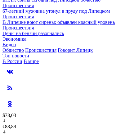
Происшествия
67-летний мужчина утонул в пруду под Липецком
Происшествия
В Липецке воют сирены: объявлен красный уровень
Происшествия
Цены на бензин разогнались
Экономика
Видео
Общество
Происшествия
Говорит Липецк
Топ новости
В России
В мире
$78,03
€88,89