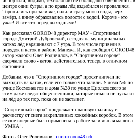
испортили, видимо, технологию не соблюдали совершенно - в
центре одни бугры, а по краям лёд вздыбился и провалился.
Торопились при заливке, налили сразу много воды, верх
замёрз, а внизу образовались полости с водой. Короче - это
ужас! И все это перед выходными!
Как рассказал GOROD48 директор МАУ «Спортивный
город» Дмитрий Дубровский, сегодня на муниципальных
катках лёд наращивают с 7 утра. В том числе привели в
порядок и каток в районе Манежа. И, как сообщил GOROD48
автор жалобы Олег Родивилов, в "Спортивном городе"
сдержали слово - каток, действительно, теперь в отличном
состоянии.
Добавим, что в "Спортивном городе" просят липчан не
выходить на каток, если его только что залили. У дома №6 по
улице Космонавтов и дома №38 по улице Циолковского за
этим даже следят общественники, которые никого не пускают
на лёд до тех пор, пока он не застынет.
"Спортивный город" продолжает плановую заливку и
расчистку от снега закрепленных хоккейных коробок. В этом
сезоне впервые была применена в работе заливочная машина
"УМКА".
Фото - Олег Родивилов,
спортгород48.рф