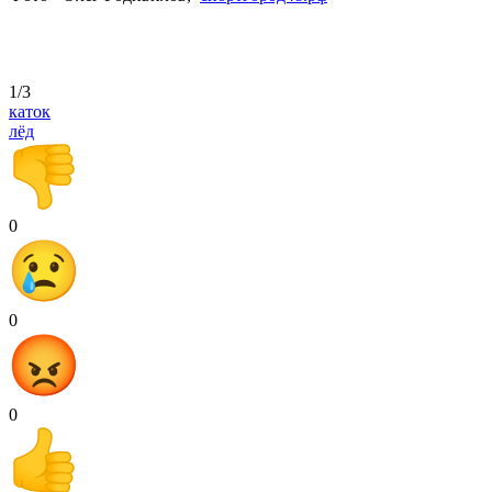
1/3
каток
лёд
0
0
0