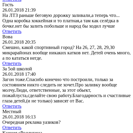
Гость
26.01.2018 21:39
На ЛТЗ раньше беговую дорожку заливали,а теперь что...
Одна коробка хоккейная и то платная,а там как селёдка в
бочке.нет бы залить побольше и народ бы ходил лучше
Ответить
Вова
26.01.2018 20:35
Смешно, какой спортивный город? На 26, 27, 28, 29,30
микрарайонах вообще никаких катков нет. Детей очень много,
а по кататься негде.
Ответить
За 5ой школой
26.01.2018 17:40
Загон тоже.Спасибо конечно что построили, только за
состоянием никто следить не хочет.Про заливку вообще
молчу.Люди, ответственные, за этот обьект,
пожайлуста,сделайте свою работу.Благодарность и счастливые
глаза детей,(и не только) зависят от Вас.
Ответить
Местный
26.01.2018 16:13
Очередная реклама уазиков?
Ответить
Ксения сРолдугина