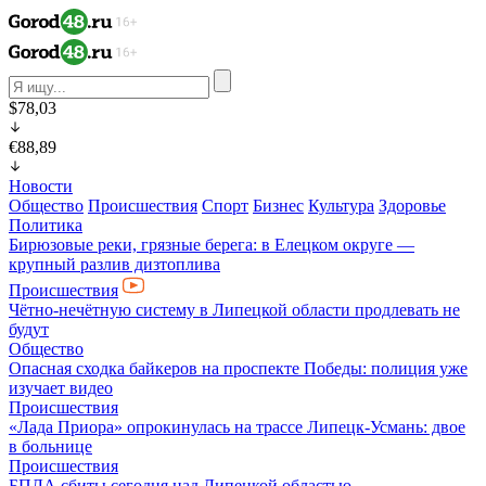
$78,03
€88,89
Новости
Общество
Происшествия
Спорт
Бизнес
Культура
Здоровье
Политика
Бирюзовые реки, грязные берега: в Елецком округе —
крупный разлив дизтоплива
Происшествия
Чётно-нечётную систему в Липецкой области продлевать не
будут
Общество
Опасная сходка байкеров на проспекте Победы: полиция уже
изучает видео
Происшествия
«Лада Приора» опрокинулась на трассе Липецк-Усмань: двое
в больнице
Происшествия
БПЛА сбиты сегодня над Липецкой областью