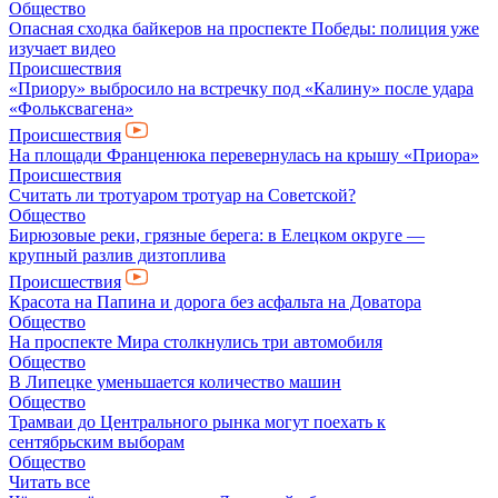
Общество
Опасная сходка байкеров на проспекте Победы: полиция уже
изучает видео
Происшествия
«Приору» выбросило на встречку под «Калину» после удара
«Фольксвагена»
Происшествия
На площади Франценюка перевернулась на крышу «Приора»
Происшествия
Считать ли тротуаром тротуар на Советской?
Общество
Бирюзовые реки, грязные берега: в Елецком округе —
крупный разлив дизтоплива
Происшествия
Красота на Папина и дорога без асфальта на Доватора
Общество
На проспекте Мира столкнулись три автомобиля
Общество
В Липецке уменьшается количество машин
Общество
Трамваи до Центрального рынка могут поехать к
сентябрьским выборам
Общество
Читать все