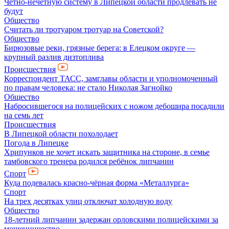
Чётно-нечётную систему в Липецкой области продлевать не
будут
Общество
Считать ли тротуаром тротуар на Советской?
Общество
Бирюзовые реки, грязные берега: в Елецком округе —
крупный разлив дизтоплива
Происшествия
Корреспондент ТАСС, замглавы области и уполномоченный
по правам человека: не стало Николая Загнойко
Общество
Набросившегося на полицейских с ножом дебошира посадили
на семь лет
Происшествия
В Липецкой области похолодает
Погода в Липецке
Хрипунков не хочет искать защитника на стороне, в семье
тамбовского тренера родился ребёнок липчанин
Спорт
Куда подевалась красно-чёрная форма «Металлурга»
Спорт
На трех десятках улиц отключат холодную воду
Общество
18-летний липчанин задержан орловскими полицейскими за
мошенничество