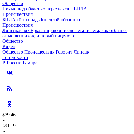
Общество
Ночью над областью перехвачены БПЛА
Происшествия
БПЛА сбиты над Липецкой областью
Происшествия
Липецкая вечЁрка: заправки после чёта-нечета, как отбиться
от мошенников, и новый вице-мэр
Общество
Видео
Общество
Происшествия
Говорит Липецк
Топ новости
В России
В мире
$79,46
€91,19