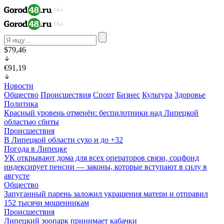
$79,46
€91,19
Новости
Общество
Происшествия
Спорт
Бизнес
Культура
Здоровье
Политика
Красный уровень отменён: беспилотники над Липецкой
областью сбиты
Происшествия
В Липецкой области сухо и до +32
Погода в Липецке
УК открывают дома для всех операторов связи, соцфонд
индексирует пенсии — законы, которые вступают в силу в
августе
Общество
Запуганный парень заложил украшения матери и отправил
152 тысячи мошенникам
Происшествия
Липецкий зоопарк принимает кабачки