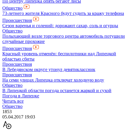
По центру Липецка опять бегают лисы
Общество
73-летнего жителя Красного будут судить за кражу телефона
Происшествия
Сезон варенья и солений: дорожают сахар, соль и огурцы
Общество
Полыхающий возле торгового центра автомобиль потушили
случайные прохожие
Происшествия
Красный уровень отменён: беспилотники над Липецкой
областью сбиты
Происшествия
В Лебедянском округе утонул девятиклассник
Происшествия
На семи улицах Липецка отключат холодную воду
Общество
В Липецкой области погода останется жаркой и сухой
Погода в Липецке
Читать все
Общество
1853
05.04.2017 19:03