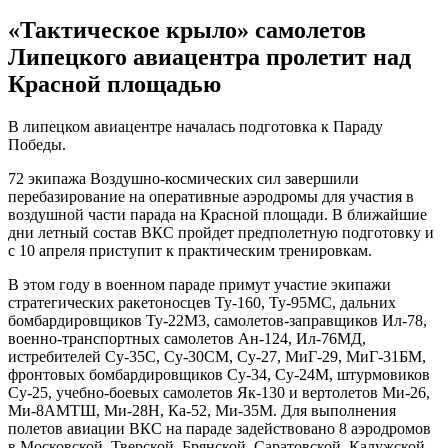
«Тактическое крыло» самолетов
Липецкого авиацентра пролетит над
Красной площадью
В липецком авиацентре началась подготовка к Параду
Победы.
72 экипажа Воздушно-космических сил завершили
перебазирование на оперативные аэродромы для участия в
воздушной части парада на Красной площади. В ближайшие
дни летный состав ВКС пройдет предполетную подготовку и
с 10 апреля приступит к практическим тренировкам.
В этом году в военном параде примут участие экипажи
стратегических ракетоносцев Ту-160, Ту-95МС, дальних
бомбардировщиков Ту-22М3, самолетов-заправщиков Ил-78,
военно-транспортных самолетов Ан-124, Ил-76МД,
истребителей Су-35С, Су-30СМ, Су-27, МиГ-29, МиГ-31БМ,
фронтовых бомбардировщиков Су-34, Су-24М, штурмовиков
Су-25, учебно-боевых самолетов Як-130 и вертолетов Ми-26,
Ми-8АМТШ, Ми-28Н, Ка-52, Ми-35М. Для выполнения
полетов авиации ВКС на параде задействовано 8 аэродромов
в Московской, Тверской, Брянской, Саратовской, Калужской,