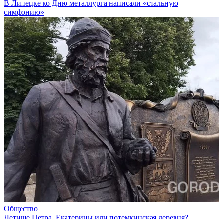
В Липецке ко Дню металлурга написали «стальную
симфонию»
Общество
Детище Петра, Екатерины или потемкинская деревня?