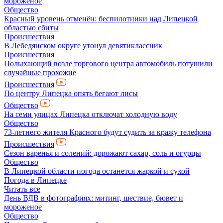
мороженое
Общество
Красный уровень отменён: беспилотники над Липецкой
областью сбиты
Происшествия
В Лебедянском округе утонул девятиклассник
Происшествия
Полыхающий возле торгового центра автомобиль потушили
случайные прохожие
Происшествия
По центру Липецка опять бегают лисы
Общество
На семи улицах Липецка отключат холодную воду
Общество
73-летнего жителя Красного будут судить за кражу телефона
Происшествия
Сезон варенья и солений: дорожают сахар, соль и огурцы
Общество
В Липецкой области погода останется жаркой и сухой
Погода в Липецке
Читать все
День ВДВ в фотографиях: митинг, шествие, бювет и
мороженое
Общество