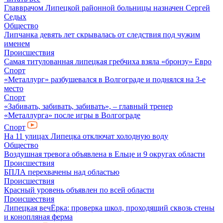
Главврачом Липецкой районной больницы назначен Сергей
Седых
Общество
Липчанка девять лет скрывалась от следствия под чужим
именем
Происшествия
Самая титулованная липецкая гребчиха взяла «бронзу» Евро
Спорт
«Металлург» разбушевался в Волгограде и поднялся на 3-е
место
Спорт
«Забивать, забивать, забивать», – главный тренер
«Металлурга» после игры в Волгограде
Спорт
На 11 улицах Липецка отключат холодную воду
Общество
Воздушная тревога объявлена в Ельце и 9 округах области
Происшествия
БПЛА перехвачены над областью
Происшествия
Красный уровень объявлен по всей области
Происшествия
Липецкая вечЁрка: проверка школ, проходящий сквозь стены
и конопляная ферма