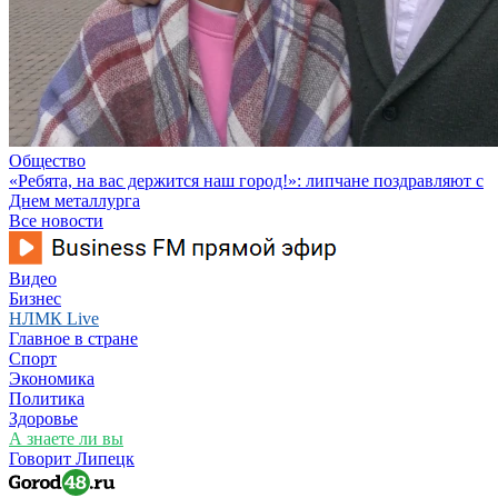
Общество
«Ребята, на вас держится наш город!»: липчане поздравляют с
Днем металлурга
Все новости
Видео
Бизнес
НЛМК Live
Главное в стране
Спорт
Экономика
Политика
Здоровье
А знаете ли вы
Говорит Липецк