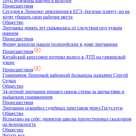
Труп мужчины найден в колодце
Происшествия
Сегодня в Липецке: революция в ЕГЭ, богатые плачут, но не
хотят убирать свои рабочие места
Общество
Липчанка девять лет скрывалась от следствия под чужим
именем
Происшествия
Ферму конопли нашли полицейские в доме липчанина
Происшествия
Китайский кроссовер потерял колесо в ДТП на грязинской
улице
Происшествия
Главврачом Липецкой районной больницы назначен Сергей
Седых
Общество
34-летний липчанин прошел сквозь стены за запчастями и
рыбацким снаряжением
Происшествия
Липчанин оскорбил судебных приставов через Госуслуги
Общество
Испытано на себе: директор школы протестировал скалодром
на безопасность
Общество
Читать все