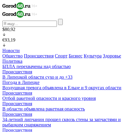
$80,92
€93,19
Новости
Общество
Происшествия
Спорт
Бизнес
Культура
Здоровье
Политика
БПЛА перехвачены над областью
Происшествия
В Липецкой области сухо и до +33
Погода в Липецке
Воздушная тревога объявлена в Ельце и 9 округах области
Происшествия
Отбой ракетной опасности и красного уровня
Происшествия
В области объявлена ракетная опасность
Происшествия
34-летний липчанин прошел сквозь стены за запчастями и
рыбацким снаряжением
Происшествия