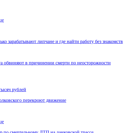
це
ько зарабатывают липчане и где найти работу без знакомств
иста обвиняют в причинении смерти по неосторожности
тысяч рублей
иолковского перекроют движение
це
ор по смертельному ДТП на данковской трассе