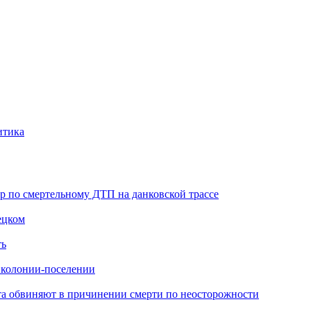
итика
ор по смертельному ДТП на данковской трассе
ецком
ть
в колонии-поселении
иста обвиняют в причинении смерти по неосторожности