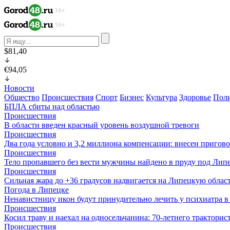
$81,40
€94,05
Новости
Общество
Происшествия
Спорт
Бизнес
Культура
Здоровье
Пол
БПЛА сбиты над областью
Происшествия
В области введен красный уровень воздушной тревоги
Происшествия
Два года условно и 3,2 миллиона компенсации: внесен пригов
Происшествия
Тело пропавшего без вести мужчины найдено в пруду под Лип
Происшествия
Сильная жара до +36 градусов надвигается на Липецкую облас
Погода в Липецке
Ненавистницу икон будут принудительно лечить у психиатра 
Происшествия
Косил траву и наехал на односельчанина: 70-летнего трактор
Происшествия