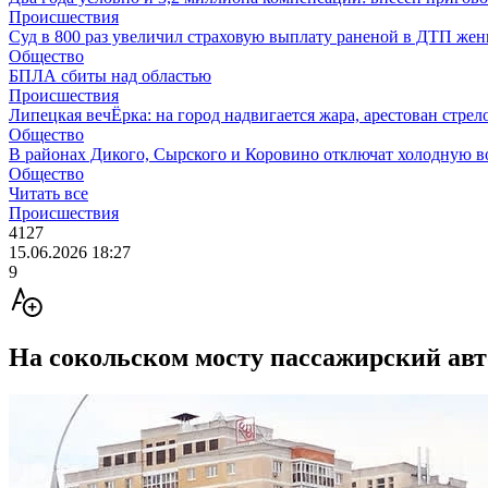
Происшествия
Суд в 800 раз увеличил страховую выплату раненой в ДТП же
Общество
БПЛА сбиты над областью
Происшествия
Липецкая вечЁрка: на город надвигается жара, арестован стрело
Общество
В районах Дикого, Сырского и Коровино отключат холодную в
Общество
Читать все
Происшествия
4127
15.06.2026 18:27
9
На сокольском мосту пассажирский авт