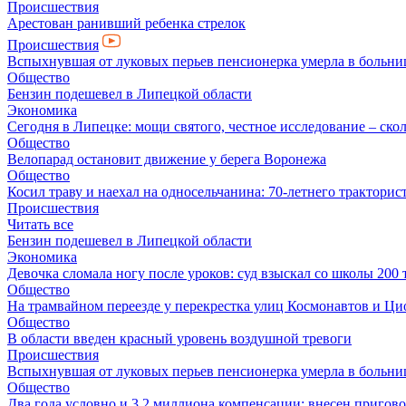
Происшествия
Арестован ранивший ребенка стрелок
Происшествия
Вспыхнувшая от луковых перьев пенсионерка умерла в больни
Общество
Бензин подешевел в Липецкой области
Экономика
Сегодня в Липецке: мощи святого, честное исследование – скол
Общество
Велопарад остановит движение у берега Воронежа
Общество
Косил траву и наехал на односельчанина: 70-летнего трактор
Происшествия
Читать все
Бензин подешевел в Липецкой области
Экономика
Девочка сломала ногу после уроков: суд взыскал со школы 200 
Общество
На трамвайном переезде у перекрестка улиц Космонавтов и Ц
Общество
В области введен красный уровень воздушной тревоги
Происшествия
Вспыхнувшая от луковых перьев пенсионерка умерла в больни
Общество
Два года условно и 3,2 миллиона компенсации: внесен пригов