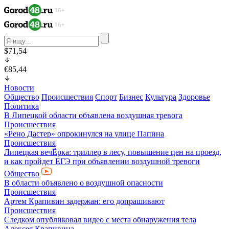
$71,54
€85,44
Новости
Общество
Происшествия
Спорт
Бизнес
Культура
Здоровье
Политика
В Липецкой области объявлена воздушная тревога
Происшествия
«Рено Дастер» опрокинулся на улице Папина
Происшествия
Липецкая вечЁрка: триллер в лесу, повышение цен на проезд,
и как пройдет ЕГЭ при объявлении воздушной тревоги
Общество
В области объявлено о воздушной опасности
Происшествия
Артем Крапивин задержан: его допрашивают
Происшествия
Следком опубликовал видео с места обнаружения тела
Алексея Крапивина