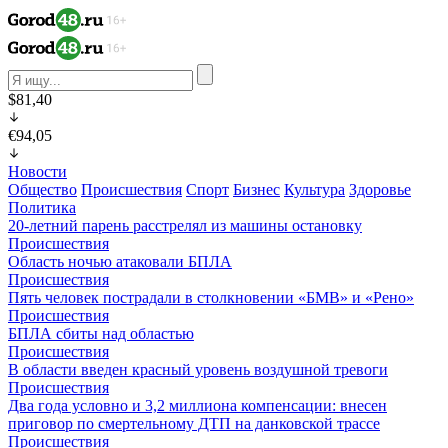
$81,40
€94,05
Новости
Общество
Происшествия
Спорт
Бизнес
Культура
Здоровье
Политика
20-летний парень расстрелял из машины остановку
Происшествия
Область ночью атаковали БПЛА
Происшествия
Пять человек пострадали в столкновении «БМВ» и «Рено»
Происшествия
БПЛА сбиты над областью
Происшествия
В области введен красный уровень воздушной тревоги
Происшествия
Два года условно и 3,2 миллиона компенсации: внесен
приговор по смертельному ДТП на данковской трассе
Происшествия