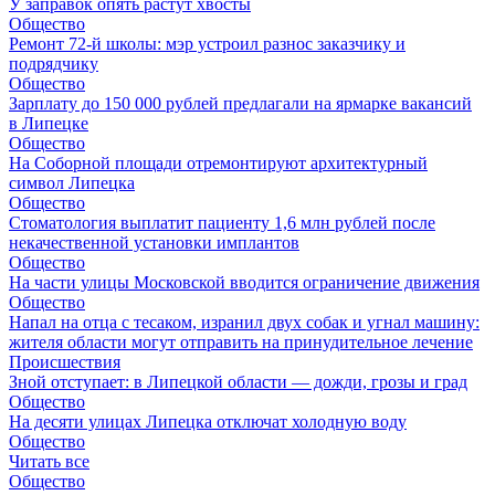
У заправок опять растут хвосты
Общество
Ремонт 72‑й школы: мэр устроил разнос заказчику и
подрядчику
Общество
Зарплату до 150 000 рублей предлагали на ярмарке вакансий
в Липецке
Общество
На Соборной площади отремонтируют архитектурный
символ Липецка
Общество
Стоматология выплатит пациенту 1,6 млн рублей после
некачественной установки имплантов
Общество
На части улицы Московской вводится ограничение движения
Общество
Напал на отца с тесаком, изранил двух собак и угнал машину:
жителя области могут отправить на принудительное лечение
Происшествия
Зной отступает: в Липецкой области — дожди, грозы и град
Общество
На десяти улицах Липецка отключат холодную воду
Общество
Читать все
Общество