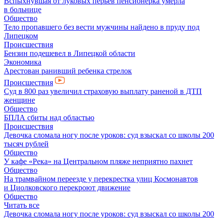
Вспыхнувшая от луковых перьев пенсионерка умерла
в больнице
Общество
Тело пропавшего без вести мужчины найдено в пруду под
Липецком
Происшествия
Бензин подешевел в Липецкой области
Экономика
Арестован ранивший ребенка стрелок
Происшествия
Суд в 800 раз увеличил страховую выплату раненой в ДТП
женщине
Общество
БПЛА сбиты над областью
Происшествия
Девочка сломала ногу после уроков: суд взыскал со школы 200
тысяч рублей
Общество
У кафе «Река» на Центральном пляже неприятно пахнет
Общество
На трамвайном переезде у перекрестка улиц Космонавтов
и Циолковского перекроют движение
Общество
Читать все
Девочка сломала ногу после уроков: суд взыскал со школы 200