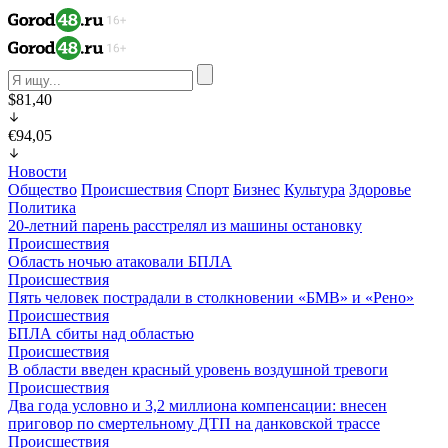
$81,40
€94,05
Новости
Общество
Происшествия
Спорт
Бизнес
Культура
Здоровье
Политика
20-летний парень расстрелял из машины остановку
Происшествия
Область ночью атаковали БПЛА
Происшествия
Пять человек пострадали в столкновении «БМВ» и «Рено»
Происшествия
БПЛА сбиты над областью
Происшествия
В области введен красный уровень воздушной тревоги
Происшествия
Два года условно и 3,2 миллиона компенсации: внесен
приговор по смертельному ДТП на данковской трассе
Происшествия