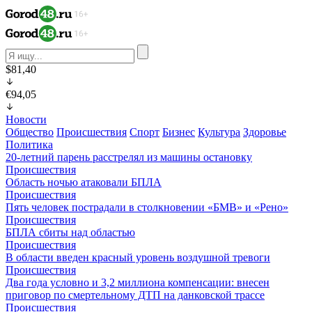
$81,40
€94,05
Новости
Общество
Происшествия
Спорт
Бизнес
Культура
Здоровье
Политика
20-летний парень расстрелял из машины остановку
Происшествия
Область ночью атаковали БПЛА
Происшествия
Пять человек пострадали в столкновении «БМВ» и «Рено»
Происшествия
БПЛА сбиты над областью
Происшествия
В области введен красный уровень воздушной тревоги
Происшествия
Два года условно и 3,2 миллиона компенсации: внесен
приговор по смертельному ДТП на данковской трассе
Происшествия