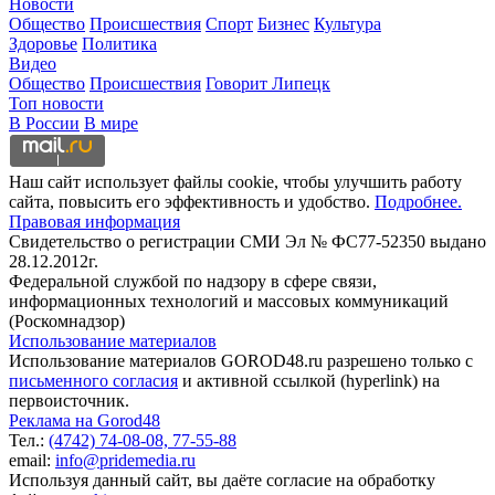
Новости
Общество
Происшествия
Спорт
Бизнес
Культура
Здоровье
Политика
Видео
Общество
Происшествия
Говорит Липецк
Топ новости
В России
В мире
Наш сайт использует файлы cookie, чтобы улучшить работу
сайта, повысить его эффективность и удобство.
Подробнее.
Правовая информация
Свидетельство о регистрации СМИ Эл № ФС77-52350 выдано
28.12.2012г.
Федеральной службой по надзору в сфере связи,
информационных технологий и массовых коммуникаций
(Роскомнадзор)
Использование материалов
Использование материалов GOROD48.ru разрешено только с
письменного согласия
и активной ссылкой (hyperlink) на
первоисточник.
Реклама на Gorod48
Тел.:
(4742) 74-08-08,
77-55-88
email:
info@pridemedia.ru
Используя данный сайт, вы даёте согласие на обработку