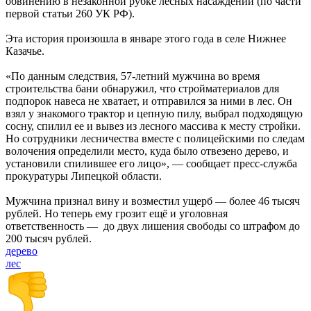
обвинению в незаконной рубке лесных насаждений (по части
первой статьи 260 УК РФ).
Эта история произошла в январе этого года в селе Нижнее
Казачье.
«По данным следствия, 57-летний мужчина во время
строительства бани обнаружил, что стройматериалов для
подпорок навеса не хватает, и отправился за ними в лес. Он
взял у знакомого трактор и цепную пилу, выбрал подходящую
сосну, спилил ее и вывез из лесного массива к месту стройки.
Но сотрудники лесничества вместе с полицейскими по следам
волочения определили место, куда было отвезено дерево, и
установили спилившее его лицо», — сообщает пресс-служба
прокуратуры Липецкой области.
Мужчина признал вину и возместил ущерб — более 46 тысяч
рублей. Но теперь ему грозит ещё и уголовная
ответственность — до двух лишения свободы со штрафом до
200 тысяч рублей.
дерево
лес