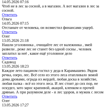
14.05.2026 07:16
Чтоб не в лес за сосной, а в магазин. А вот магазин в лес за
сосной.
Ответить
Ольга
14.05.2026 07:15
Отстаньте от человека, он возместил финансами ущерб.
Ответить
Олег
13.05.2026 21:18
Нашли уголовника , очищайте лес от валежника , змей
развели , реже лес не станет без одной сосны , человек
заплатил за неё , какое ещё уголовное дело
Ответить
Садовод
13.05.2026 18:23
Каждое лето пацаном гостил у деда в Карамышево. Рядом
речка, озеро, лес. Всё село из этого леса отапливало зимой
дома дровами, ограда из жердей, любая доска в хозяйстве,
любая палка - всё из этого леса. И лес стоит до сих пор, не
оскудел, зато зарос крапивой, акаций, кленком и прочей
дрянью. А при разумном деле - и лес здоров, и мужик с лесом
Ответить
Олег
13.05.2026 17:27