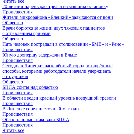
Читать все
20-летний парень расстрелял из машины остановку
Происшествия
Жители микрорайона «Елецкий» задыхаются от вони
Общество
Врачи борются за жизни двух тяжелых пациентов
с отравлением грибами
Общество
Пять человек пострадали в столкновении «БМВ» и «Рено»
Происшествия
Юную дропершу задержали в Ельце
Происшествия
Сегодня в Липецке: раскалённый город, изощрённые
способы, которыми работодатели начали удерживать
сотрудников
Общество
БПЛА сбиты над областью
Происшествия
В области введен красный уровень воздушной тревоги
Происшествия
В Липецке горел цветочный магазин
Происшествия
Область ночью атаковали БПЛА
Происшествия
Читать все