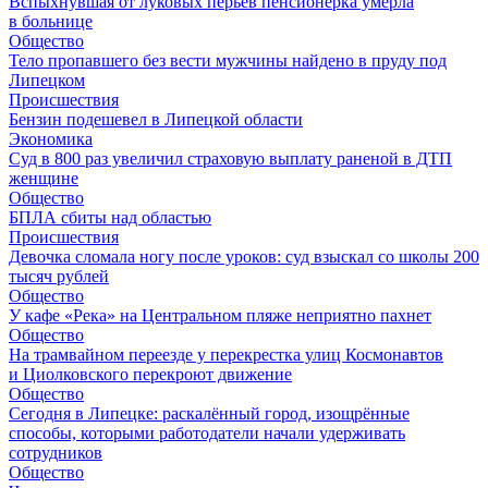
Вспыхнувшая от луковых перьев пенсионерка умерла
в больнице
Общество
Тело пропавшего без вести мужчины найдено в пруду под
Липецком
Происшествия
Бензин подешевел в Липецкой области
Экономика
Суд в 800 раз увеличил страховую выплату раненой в ДТП
женщине
Общество
БПЛА сбиты над областью
Происшествия
Девочка сломала ногу после уроков: суд взыскал со школы 200
тысяч рублей
Общество
У кафе «Река» на Центральном пляже неприятно пахнет
Общество
На трамвайном переезде у перекрестка улиц Космонавтов
и Циолковского перекроют движение
Общество
Сегодня в Липецке: раскалённый город, изощрённые
способы, которыми работодатели начали удерживать
сотрудников
Общество