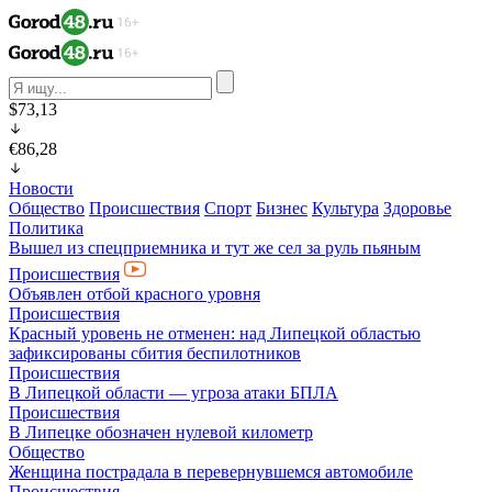
$73,13
€86,28
Новости
Общество
Происшествия
Спорт
Бизнес
Культура
Здоровье
Политика
Вышел из спецприемника и тут же сел за руль пьяным
Происшествия
Объявлен отбой красного уровня
Происшествия
Красный уровень не отменен: над Липецкой областью
зафиксированы сбития беспилотников
Происшествия
В Липецкой области — угроза атаки БПЛА
Происшествия
В Липецке обозначен нулевой километр
Общество
Женщина пострадала в перевернувшемся автомобиле
Происшествия