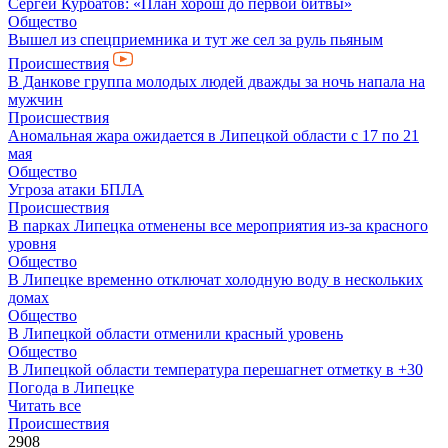
Сергей Курбатов: «План хорош до первой битвы»
Общество
Вышел из спецприемника и тут же сел за руль пьяным
Происшествия
В Данкове группа молодых людей дважды за ночь напала на
мужчин
Происшествия
Аномальная жара ожидается в Липецкой области с 17 по 21
мая
Общество
Угроза атаки БПЛА
Происшествия
В парках Липецка отменены все мероприятия из-за красного
уровня
Общество
В Липецке временно отключат холодную воду в нескольких
домах
Общество
В Липецкой области отменили красный уровень
Общество
В Липецкой области температура перешагнет отметку в +30
Погода в Липецке
Читать все
Происшествия
2908