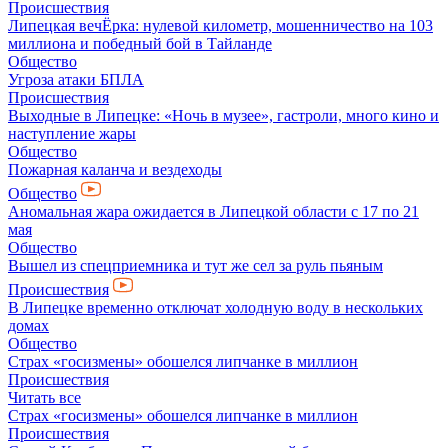
Происшествия
Липецкая вечЁрка: нулевой километр, мошенничество на 103
миллиона и победный бой в Тайланде
Общество
Угроза атаки БПЛА
Происшествия
Выходные в Липецке: «Ночь в музее», гастроли, много кино и
наступление жары
Общество
Пожарная каланча и вездеходы
Общество
Аномальная жара ожидается в Липецкой области с 17 по 21
мая
Общество
Вышел из спецприемника и тут же сел за руль пьяным
Происшествия
В Липецке временно отключат холодную воду в нескольких
домах
Общество
Страх «госизмены» обошелся липчанке в миллион
Происшествия
Читать все
Страх «госизмены» обошелся липчанке в миллион
Происшествия