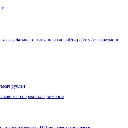
це
ько зарабатывают липчане и где найти работу без знакомств
тысяч рублей
иолковского перекроют движение
ор по смертельному ДТП на данковской трассе