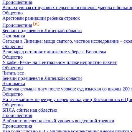
Происшествия
Вспыхнувшая от луковых перьев пенсионерка умерла в больни
Общество
Арестован ранивший ребенка стрелок
Происшествия
Бензин подешевел в Липецкой области
Экономика
Сегодня в Липецке: мощи святого, честное исследование – скол
Общество
Велопарад остановит движение у берега Воронежа
Общество
У кафе «Река» на Центральном пляже неприятно пахнет
Общество
Читать все
Бензин подешевел в Липецкой области
Экономика
Девочка сломала ногу после уроков: суд взыскал со школы 200 
Общество
На трамвайном переезде у перекрестка улиц Космонавтов и Ц
Общество
БПЛА сбиты над областью
Происшествия
В области введен красный уровень воздушной тревоги
Происшествия
Два года условно и 3,2 миллиона компенсации: внесен пригов