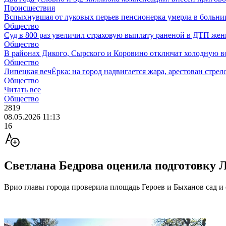
Происшествия
Вспыхнувшая от луковых перьев пенсионерка умерла в больни
Общество
Суд в 800 раз увеличил страховую выплату раненой в ДТП же
Общество
В районах Дикого, Сырского и Коровино отключат холодную в
Общество
Липецкая вечЁрка: на город надвигается жара, арестован стрело
Общество
Читать все
Общество
2819
08.05.2026 11:13
16
Светлана Бедрова оценила подготовку 
Врио главы города проверила площадь Героев и Быханов сад и