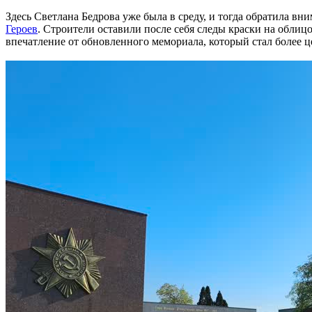
Здесь Светлана Бедрова уже была в среду, и тогда обратила в
Героев
. Строители оставили после себя следы краски на облиц
впечатление от обновленного мемориала, который стал более 