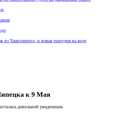
це
нщине
оду
к из Тракторного, и новая трагедия на воде
Липецка к 9 Мая
 осталась довольной увиденным.