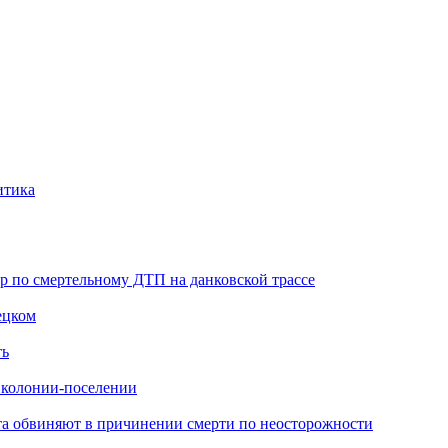
итика
ор по смертельному ДТП на данковской трассе
ецком
ть
в колонии-поселении
иста обвиняют в причинении смерти по неосторожности