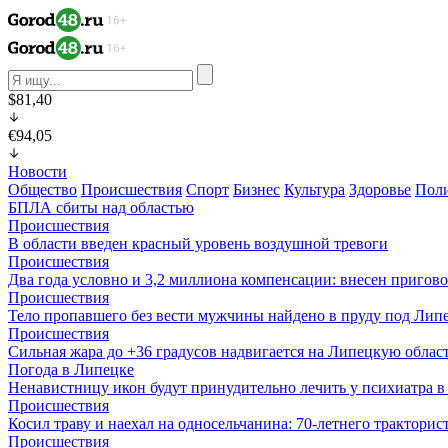
$81,40
€94,05
Новости
Общество
Происшествия
Спорт
Бизнес
Культура
Здоровье
Пол
БПЛА сбиты над областью
Происшествия
В области введен красный уровень воздушной тревоги
Происшествия
Два года условно и 3,2 миллиона компенсации: внесен пригов
Происшествия
Тело пропавшего без вести мужчины найдено в пруду под Лип
Происшествия
Сильная жара до +36 градусов надвигается на Липецкую облас
Погода в Липецке
Ненавистницу икон будут принудительно лечить у психиатра 
Происшествия
Косил траву и наехал на односельчанина: 70-летнего трактор
Происшествия