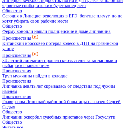
Липецкая вечЁрка: подросток погиб в ДТП, леса заполонили
ядовитые грибы, и каким будет конец лета
Общество
Сегодня в Липецке: революция в ЕГЭ, богатые плачут, но не
хотят убирать свои рабочие места
Общество
Ферму конопли нашли полицейские в доме липчанина
Происшествия
Китайский кроссовер потерял колесо в ДТП на грязинской
улице
Происшествия
34-летний липчанин прошел сквозь стены за запчастями и
рыбацким снаряжением
Происшествия
Труп мужчины найден в колодце
Происшествия
Липчанка девять лет скрывалась от следствия под чужим
именем
Происшествия
Главврачом Липецкой районной больницы назначен Сергей
Седых
Общество
Липчанин оскорбил судебных приставов через Госуслуги
Общество
Читать все