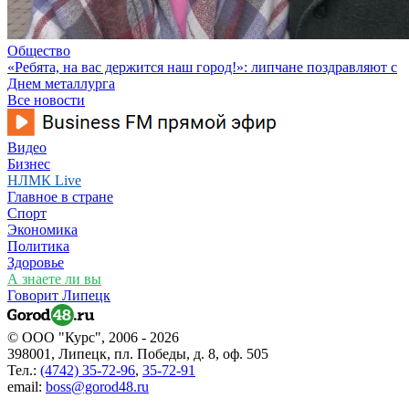
Общество
«Ребята, на вас держится наш город!»: липчане поздравляют с
Днем металлурга
Все новости
Видео
Бизнес
НЛМК Live
Главное в стране
Спорт
Экономика
Политика
Здоровье
А знаете ли вы
Говорит Липецк
© ООО "Курс", 2006 - 2026
398001, Липецк, пл. Победы, д. 8, оф. 505
Тел.:
(4742) 35-72-96
,
35-72-91
email:
boss@gorod48.ru