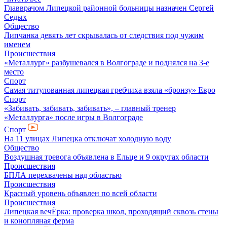
Главврачом Липецкой районной больницы назначен Сергей
Седых
Общество
Липчанка девять лет скрывалась от следствия под чужим
именем
Происшествия
«Металлург» разбушевался в Волгограде и поднялся на 3-е
место
Спорт
Самая титулованная липецкая гребчиха взяла «бронзу» Евро
Спорт
«Забивать, забивать, забивать», – главный тренер
«Металлурга» после игры в Волгограде
Спорт
На 11 улицах Липецка отключат холодную воду
Общество
Воздушная тревога объявлена в Ельце и 9 округах области
Происшествия
БПЛА перехвачены над областью
Происшествия
Красный уровень объявлен по всей области
Происшествия
Липецкая вечЁрка: проверка школ, проходящий сквозь стены
и конопляная ферма