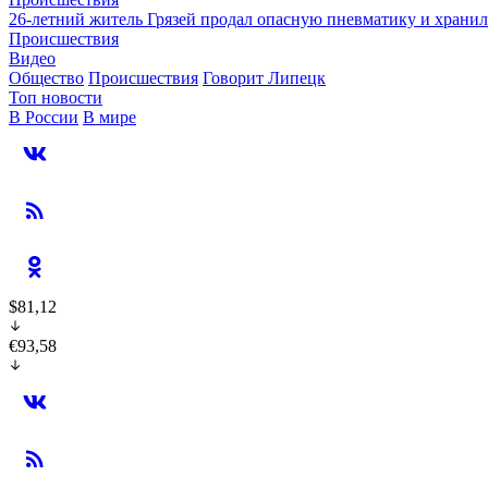
26-летний житель Грязей продал опасную пневматику и хранил
Происшествия
Видео
Общество
Происшествия
Говорит Липецк
Топ новости
В России
В мире
$81,12
€93,58