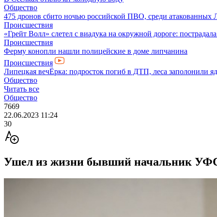
Общество
475 дронов сбито ночью российской ПВО, среди атакованных 
Происшествия
«Грейт Волл» слетел с виадука на окружной дороге: пострадал
Происшествия
Ферму конопли нашли полицейские в доме липчанина
Происшествия
Липецкая вечЁрка: подросток погиб в ДТП, леса заполонили яд
Общество
Читать все
Общество
7669
22.06.2023 11:24
30
Ушел из жизни бывший начальник УФС