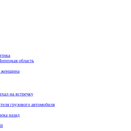
итика
Липецкая область
а женщина
ехал на встречку
теля грузового автомобиля
века назад
ой