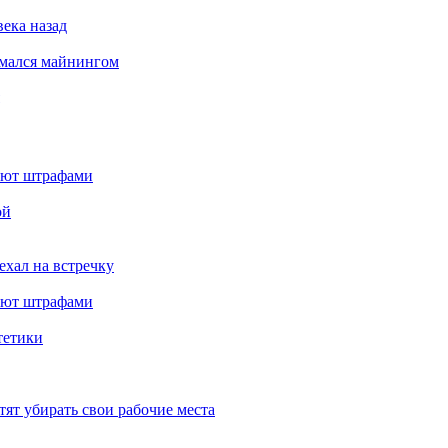
века назад
имался майнингом
ают штрафами
ой
ехал на встречку
ают штрафами
тетики
тят убирать свои рабочие места