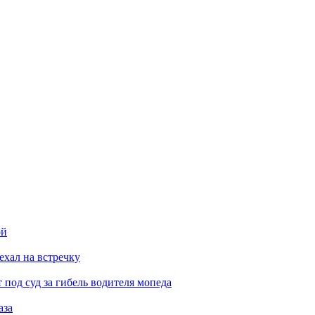
ой
ехал на встречку
под суд за гибель водителя мопеда
аза