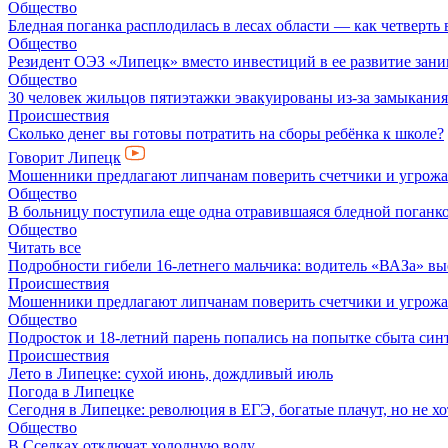
Общество
Бледная поганка расплодилась в лесах области — как четверть 
Общество
Резидент ОЭЗ «Липецк» вместо инвестиций в ее развитие зан
Общество
30 человек жильцов пятиэтажки эвакуированы из-за замыкания
Происшествия
Сколько денег вы готовы потратить на сборы ребёнка к школе?
Говорит Липецк
Мошенники предлагают липчанам поверить счетчики и угрож
Общество
В больницу поступила еще одна отравившаяся бледной поганк
Общество
Читать все
Подробности гибели 16-летнего мальчика: водитель «ВАЗа» вы
Происшествия
Мошенники предлагают липчанам поверить счетчики и угрож
Общество
Подросток и 18-летний парень попались на попытке сбыта син
Происшествия
Лето в Липецке: сухой июнь, дождливый июль
Погода в Липецке
Сегодня в Липецке: революция в ЕГЭ, богатые плачут, но не хо
Общество
В Сселках отключат холодную воду