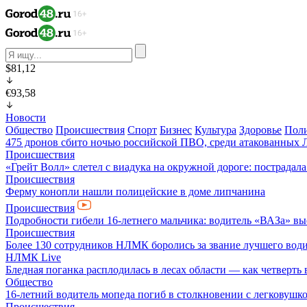
$81,12
€93,58
Новости
Общество
Происшествия
Спорт
Бизнес
Культура
Здоровье
Пол
475 дронов сбито ночью российской ПВО, среди атакованных 
Происшествия
«Грейт Волл» слетел с виадука на окружной дороге: пострадал
Происшествия
Ферму конопли нашли полицейские в доме липчанина
Происшествия
Подробности гибели 16-летнего мальчика: водитель «ВАЗа» вы
Происшествия
Более 130 сотрудников НЛМК боролись за звание лучшего води
НЛМК Live
Бледная поганка расплодилась в лесах области — как четверть 
Общество
16-летний водитель мопеда погиб в столкновении с легковушк
Происшествия