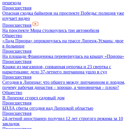
пешехода
Происшествия
Опасная сходка байкеров на проспекте Победы: полиция уже
изучает видео
Происшествия
На проспекте Мира столкнулись три автомобиля
Общество
«Лада Приора» опрокинулась на трассе Липецк-Усмань: двое
в больнице
Происшествия
На площади Франценюка перевернулась на крышу «Приора»
Происшествия
Кражи из магазинов, сорванная цепочка и 23 свертка с
наркотиками: дело 37-летнего липчанина ушло в суд
Происшествия
Сегодня в Липецке: что общего между липчанином и лордом,
почему рабочая династия – хорошо, а чиновничья – плохо?
Общество
В Липецке сгорел садовый дом
Происшествия
БПЛА сбиты сегодня над Липецкой областью
Происшествия
24-летний иностранец получил 12 лет строгого режима за 10
закладок
Происшествия