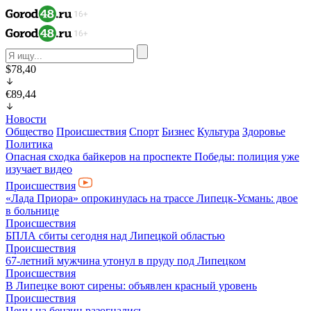
$78,40
€89,44
Новости
Общество
Происшествия
Спорт
Бизнес
Культура
Здоровье
Политика
Опасная сходка байкеров на проспекте Победы: полиция уже
изучает видео
Происшествия
«Лада Приора» опрокинулась на трассе Липецк-Усмань: двое
в больнице
Происшествия
БПЛА сбиты сегодня над Липецкой областью
Происшествия
67-летний мужчина утонул в пруду под Липецком
Происшествия
В Липецке воют сирены: объявлен красный уровень
Происшествия
Цены на бензин разогнались