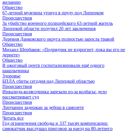
желанию
Общество
67-летний мужчина утонул в пруду под Липецком
Происшествия
За убийство военного полицейского 63-летний житель
Липецкой области получил 20 лет заключения
Происшествия
Деревня Данковского округа полностью заросла травой
Общество
Михаил Щербаков: «Подрядчик не вздрогнет, пока вы его не
дернете»
Общество
В ожоговый центр госпитализировали ещё одного
шашлычника
Здоровье
БПЛА сбиты сегодня над Липецкой областью
Происшествия
Инвалида-колясочника зарезали из-за колбасы: дело
рассматривает суд
Происшествия
Липчанин задержан за дебош в самолете
Происшествия
Читать все
Год ограничения свободы и 337 тысяч компенсации:
самокатчик выслушал приговор за наезд на 80-летнего