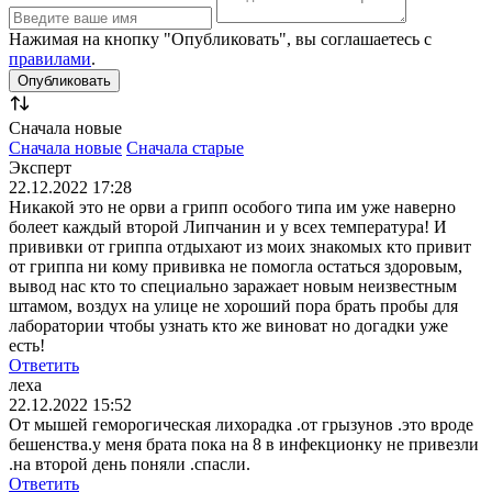
Нажимая на кнопку "Опубликовать", вы соглашаетесь с
правилами
.
Сначала новые
Сначала новые
Сначала старые
Эксперт
22.12.2022 17:28
Никакой это не орви а грипп особого типа им уже наверно
болеет каждый второй Липчанин и у всех температура! И
прививки от гриппа отдыхают из моих знакомых кто привит
от гриппа ни кому прививка не помогла остаться здоровым,
вывод нас кто то специально заражает новым неизвестным
штамом, воздух на улице не хороший пора брать пробы для
лаборатории чтобы узнать кто же виноват но догадки уже
есть!
Ответить
леха
22.12.2022 15:52
От мышей геморогическая лихорадка .от грызунов .это вроде
бешенства.у меня брата пока на 8 в инфекционку не привезли
.на второй день поняли .спасли.
Ответить