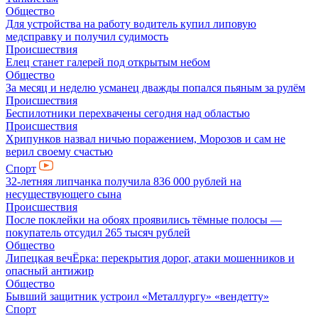
Общество
Для устройства на работу водитель купил липовую
медсправку и получил судимость
Происшествия
Елец станет галерей под открытым небом
Общество
За месяц и неделю усманец дважды попался пьяным за рулём
Происшествия
Беспилотники перехвачены сегодня над областью
Происшествия
Хрипунков назвал ничью поражением, Морозов и сам не
верил своему счастью
Спорт
32-летняя липчанка получила 836 000 рублей на
несуществующего сына
Происшествия
После поклейки на обоях проявились тёмные полосы —
покупатель отсудил 265 тысяч рублей
Общество
Липецкая вечЁрка: перекрытия дорог, атаки мошенников и
опасный антижир
Общество
Бывший защитник устроил «Металлургу» «вендетту»
Спорт