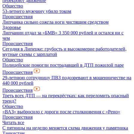
перекроют движение
Общество
53-летнего мужчину убило током
Происшествия
Липчанка сильно сожгла ноги чистящим средством
Здоровье
Липчанин отдал за «БМВ» 3 350 000 рублей и остался ни с
чем
Происшествия
Сегодня в Липецке: грубость и высокомерие работодателей,
мутные схемы с зарплатой
Общество
Полицейские помогли пострадавшей в ДТП пожилой паре
Происшествия
29-летнюю сотрудницу ПВЗ подозревают в мошенничестве на
440 000 рублей
Происшествия
Треть всех ДТП — на перекрёстках: как переломить опасный
тренд?
Общество
«ВАЗ» выбросило с дороги после столкновения с «Рено»
Происшествия
Читать все
С пятницы на неделю меняется схема движения у памятника
Танкистам