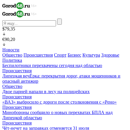
$79,35
€90,20
Новости
Общество
Происшествия
Спорт
Бизнес
Культура
Здоровье
Политика
Беспилотники перехвачены сегодня над областью
Происшествия
Липецкая вечЁрка: перекрытия дорог, атаки мошенников и
опасный антижир
Общество
Двое парней напали в лесу на полицейских
Происшествия
«ВАЗ» выбросило с дороги после столкновения с «Рено»
Происшествия
Минобороны сообщило о новых перехватах БПЛА над
Липецкой областью
Происшествия
Чёт-нечет на заправках отменяется 31 июля