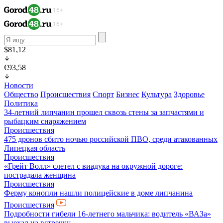
$81,12
€93,58
Новости
Общество
Происшествия
Спорт
Бизнес
Культура
Здоровье
Политика
34-летний липчанин прошел сквозь стены за запчастями и
рыбацким снаряжением
Происшествия
475 дронов сбито ночью российской ПВО, среди атакованных
Липецкая область
Происшествия
«Грейт Волл» слетел с виадука на окружной дороге:
пострадала женщина
Происшествия
Ферму конопли нашли полицейские в доме липчанина
Происшествия
Подробности гибели 16-летнего мальчика: водитель «ВАЗа»
выехал на встречку