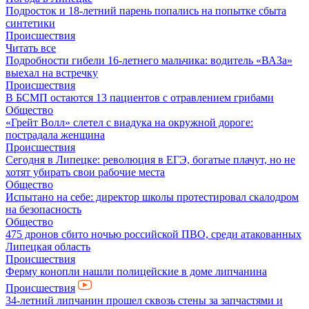
Подросток и 18-летний парень попались на попытке сбыта
синтетики
Происшествия
Читать все
Подробности гибели 16-летнего мальчика: водитель «ВАЗа»
выехал на встречку
Происшествия
В БСМП остаются 13 пациентов с отравлением грибами
Общество
«Грейт Волл» слетел с виадука на окружной дороге:
пострадала женщина
Происшествия
Сегодня в Липецке: революция в ЕГЭ, богатые плачут, но не
хотят убирать свои рабочие места
Общество
Испытано на себе: директор школы протестировал скалодром
на безопасность
Общество
475 дронов сбито ночью российской ПВО, среди атакованных
Липецкая область
Происшествия
Ферму конопли нашли полицейские в доме липчанина
Происшествия
34-летний липчанин прошел сквозь стены за запчастями и