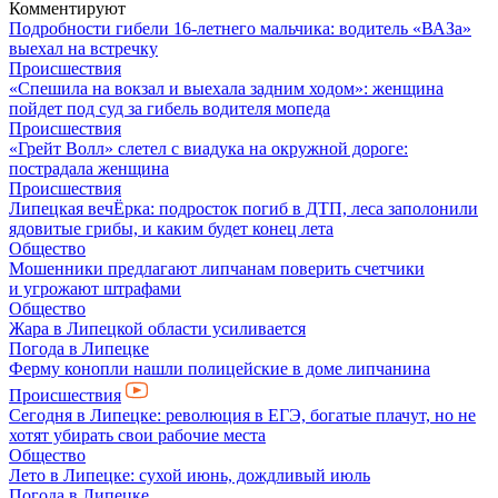
Комментируют
Подробности гибели 16-летнего мальчика: водитель «ВАЗа»
выехал на встречку
Происшествия
«Спешила на вокзал и выехала задним ходом»: женщина
пойдет под суд за гибель водителя мопеда
Происшествия
«Грейт Волл» слетел с виадука на окружной дороге:
пострадала женщина
Происшествия
Липецкая вечЁрка: подросток погиб в ДТП, леса заполонили
ядовитые грибы, и каким будет конец лета
Общество
Мошенники предлагают липчанам поверить счетчики
и угрожают штрафами
Общество
Жара в Липецкой области усиливается
Погода в Липецке
Ферму конопли нашли полицейские в доме липчанина
Происшествия
Сегодня в Липецке: революция в ЕГЭ, богатые плачут, но не
хотят убирать свои рабочие места
Общество
Лето в Липецке: сухой июнь, дождливый июль
Погода в Липецке