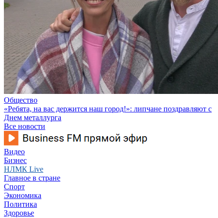
Общество
«Ребята, на вас держится наш город!»: липчане поздравляют с
Днем металлурга
Все новости
Видео
Бизнес
НЛМК Live
Главное в стране
Спорт
Экономика
Политика
Здоровье