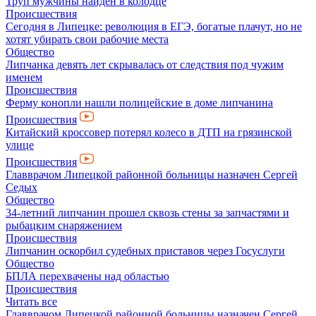
Труп мужчины найден в колодце
Происшествия
Сегодня в Липецке: революция в ЕГЭ, богатые плачут, но не
хотят убирать свои рабочие места
Общество
Липчанка девять лет скрывалась от следствия под чужим
именем
Происшествия
Ферму конопли нашли полицейские в доме липчанина
Происшествия
Китайский кроссовер потерял колесо в ДТП на грязинской
улице
Происшествия
Главврачом Липецкой районной больницы назначен Сергей
Седых
Общество
34-летний липчанин прошел сквозь стены за запчастями и
рыбацким снаряжением
Происшествия
Липчанин оскорбил судебных приставов через Госуслуги
Общество
БПЛА перехвачены над областью
Происшествия
Читать все
Главврачом Липецкой районной больницы назначен Сергей