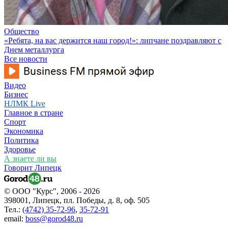
Общество
«Ребята, на вас держится наш город!»: липчане поздравляют с
Днем металлурга
Все новости
Видео
Бизнес
НЛМК Live
Главное в стране
Спорт
Экономика
Политика
Здоровье
А знаете ли вы
Говорит Липецк
© ООО "Курс", 2006 - 2026
398001, Липецк, пл. Победы, д. 8, оф. 505
Тел.:
(4742) 35-72-96
,
35-72-91
email:
boss@gorod48.ru