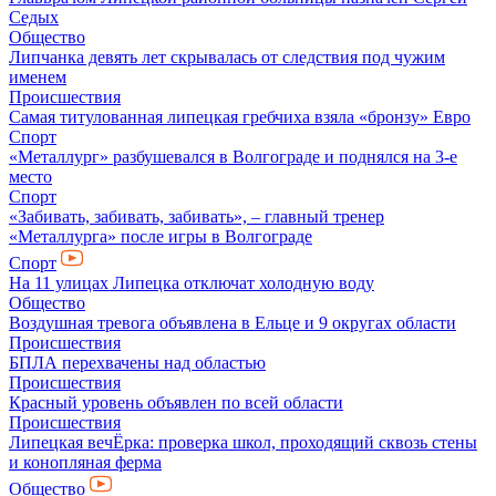
Седых
Общество
Липчанка девять лет скрывалась от следствия под чужим
именем
Происшествия
Самая титулованная липецкая гребчиха взяла «бронзу» Евро
Спорт
«Металлург» разбушевался в Волгограде и поднялся на 3-е
место
Спорт
«Забивать, забивать, забивать», – главный тренер
«Металлурга» после игры в Волгограде
Спорт
На 11 улицах Липецка отключат холодную воду
Общество
Воздушная тревога объявлена в Ельце и 9 округах области
Происшествия
БПЛА перехвачены над областью
Происшествия
Красный уровень объявлен по всей области
Происшествия
Липецкая вечЁрка: проверка школ, проходящий сквозь стены
и конопляная ферма
Общество