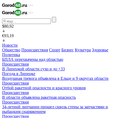
$80,92
€93,19
Новости
Общество
Происшествия
Спорт
Бизнес
Культура
Здоровье
Политика
БПЛА перехвачены над областью
Происшествия
В Липецкой области сухо и до +33
Погода в Липецке
Воздушная тревога объявлена в Ельце и 9 округах области
Происшествия
Отбой ракетной опасности и красного уровня
Происшествия
В области объявлена ракетная опасность
Происшествия
34-летний липчанин прошел сквозь стены за запчастями и
рыбацким снаряжением
Происшествия