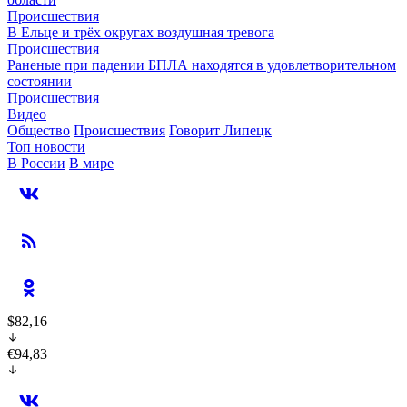
Происшествия
В Ельце и трёх округах воздушная тревога
Происшествия
Раненые при падении БПЛА находятся в удовлетворительном
состоянии
Происшествия
Видео
Общество
Происшествия
Говорит Липецк
Топ новости
В России
В мире
$82,16
€94,83