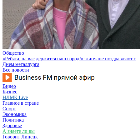
Общество
«Ребята, на вас держится наш город!»: липчане поздравляют с
Днем металлурга
Все новости
Видео
Бизнес
НЛМК Live
Главное в стране
Спорт
Экономика
Политика
Здоровье
А знаете ли вы
Говорит Липецк