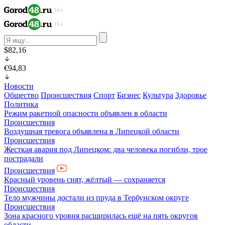
$82,16
€94,83
Новости
Общество
Происшествия
Спорт
Бизнес
Культура
Здоровье
Политика
Режим ракетной опасности объявлен в области
Происшествия
Воздушная тревога объявлена в Липецкой области
Происшествия
Жесткая авария под Липецком: два человека погибли, трое
пострадали
Происшествия
Красный уровень снят, жёлтый — сохраняется
Происшествия
Тело мужчины достали из пруда в Тербунском округе
Происшествия
Зона красного уровня расширилась ещё на пять округов
области