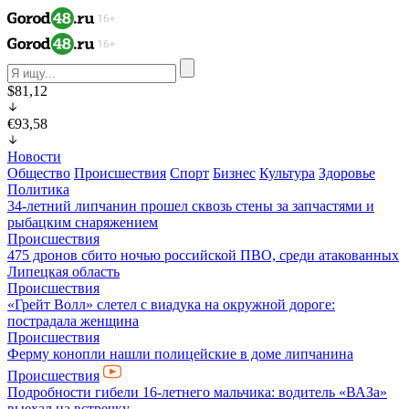
$81,12
€93,58
Новости
Общество
Происшествия
Спорт
Бизнес
Культура
Здоровье
Политика
34-летний липчанин прошел сквозь стены за запчастями и
рыбацким снаряжением
Происшествия
475 дронов сбито ночью российской ПВО, среди атакованных
Липецкая область
Происшествия
«Грейт Волл» слетел с виадука на окружной дороге:
пострадала женщина
Происшествия
Ферму конопли нашли полицейские в доме липчанина
Происшествия
Подробности гибели 16-летнего мальчика: водитель «ВАЗа»
выехал на встречку