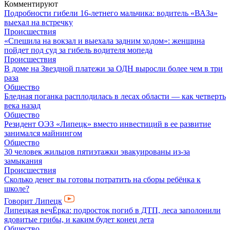
Комментируют
Подробности гибели 16-летнего мальчика: водитель «ВАЗа»
выехал на встречку
Происшествия
«Спешила на вокзал и выехала задним ходом»: женщина
пойдет под суд за гибель водителя мопеда
Происшествия
В доме на Звездной платежи за ОДН выросли более чем в три
раза
Общество
Бледная поганка расплодилась в лесах области — как четверть
века назад
Общество
Резидент ОЭЗ «Липецк» вместо инвестиций в ее развитие
занимался майнингом
Общество
30 человек жильцов пятиэтажки эвакуированы из-за
замыкания
Происшествия
Сколько денег вы готовы потратить на сборы ребёнка к
школе?
Говорит Липецк
Липецкая вечЁрка: подросток погиб в ДТП, леса заполонили
ядовитые грибы, и каким будет конец лета
Общество