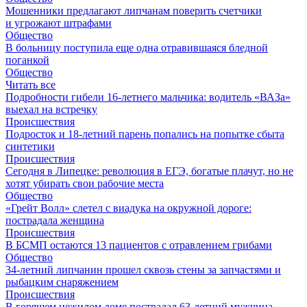
Мошенники предлагают липчанам поверить счетчики
и угрожают штрафами
Общество
В больницу поступила еще одна отравившаяся бледной
поганкой
Общество
Читать все
Подробности гибели 16-летнего мальчика: водитель «ВАЗа»
выехал на встречку
Происшествия
Подросток и 18-летний парень попались на попытке сбыта
синтетики
Происшествия
Сегодня в Липецке: революция в ЕГЭ, богатые плачут, но не
хотят убирать свои рабочие места
Общество
«Грейт Волл» слетел с виадука на окружной дороге:
пострадала женщина
Происшествия
В БСМП остаются 13 пациентов с отравлением грибами
Общество
34-летний липчанин прошел сквозь стены за запчастями и
рыбацким снаряжением
Происшествия
В горящем нежилом доме пострадал 63-летний мужчина