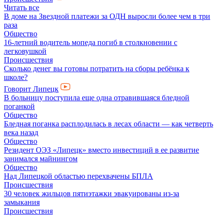
Читать все
В доме на Звездной платежи за ОДН выросли более чем в три
раза
Общество
16-летний водитель мопеда погиб в столкновении с
легковушкой
Происшествия
Сколько денег вы готовы потратить на сборы ребёнка к
школе?
Говорит Липецк
В больницу поступила еще одна отравившаяся бледной
поганкой
Общество
Бледная поганка расплодилась в лесах области — как четверть
века назад
Общество
Резидент ОЭЗ «Липецк» вместо инвестиций в ее развитие
занимался майнингом
Общество
Над Липецкой областью перехвачены БПЛА
Происшествия
30 человек жильцов пятиэтажки эвакуированы из-за
замыкания
Происшествия