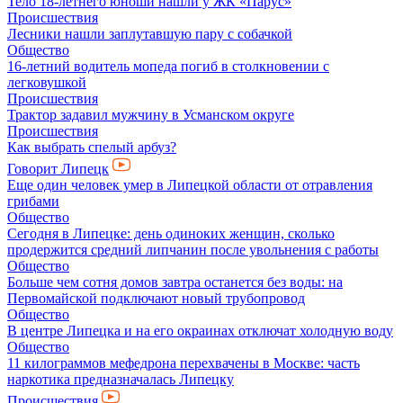
Тело 18-летнего юноши нашли у ЖК «Парус»
Происшествия
Лесники нашли заплутавшую пару с собачкой
Общество
16-летний водитель мопеда погиб в столкновении с
легковушкой
Происшествия
Трактор задавил мужчину в Усманском округе
Происшествия
Как выбрать спелый арбуз?
Говорит Липецк
Еще один человек умер в Липецкой области от отравления
грибами
Общество
Сегодня в Липецке: день одиноких женщин, сколько
продержится средний липчанин после увольнения с работы
Общество
Больше чем сотня домов завтра останется без воды: на
Первомайской подключают новый трубопровод
Общество
В центре Липецка и на его окраинах отключат холодную воду
Общество
11 килограммов мефедрона перехвачены в Москве: часть
наркотика предназначалась Липецку
Происшествия