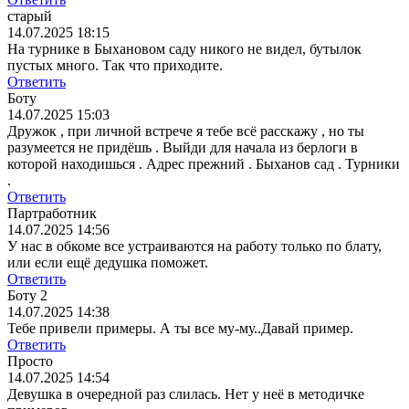
старый
14.07.2025 18:15
На турнике в Быхановом саду никого не видел, бутылок
пустых много. Так что приходите.
Ответить
Боту
14.07.2025 15:03
Дружок , при личной встрече я тебе всё расскажу , но ты
разумеется не придёшь . Выйди для начала из берлоги в
которой находишься . Адрес прежний . Быханов сад . Турники
.
Ответить
Партработник
14.07.2025 14:56
У нас в обкоме все устраиваются на работу только по блату,
или если ещё дедушка поможет.
Ответить
Боту 2
14.07.2025 14:38
Тебе привели примеры. А ты все му-му..Давай пример.
Ответить
Просто
14.07.2025 14:54
Девушка в очередной раз слилась. Нет у неё в методичке