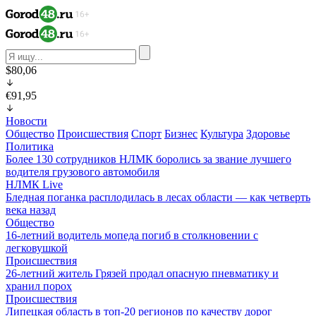
$80,06
€91,95
Новости
Общество
Происшествия
Спорт
Бизнес
Культура
Здоровье
Политика
Более 130 сотрудников НЛМК боролись за звание лучшего
водителя грузового автомобиля
НЛМК Live
Бледная поганка расплодилась в лесах области — как четверть
века назад
Общество
16-летний водитель мопеда погиб в столкновении с
легковушкой
Происшествия
26-летний житель Грязей продал опасную пневматику и
хранил порох
Происшествия
Липецкая область в топ-20 регионов по качеству дорог