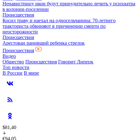
Ненавистницу икон будут принудительно лечить у психиатра
в колонии-поселении
Происшествия
Косил траву и наехал на односельчанина: 70-летнего
тракториста обвиняют в причинении смерти по
неосторожности
Происшествия
Арестован ранивший ребенка стрелок
Происшествия
Видео
Общество
Происшествия
Говорит Липецк
Топ новости
В России
В мире
$81,40
€94,05