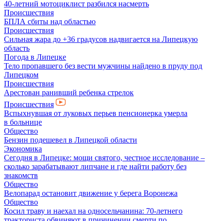
40-летний мотоциклист разбился насмерть
Происшествия
БПЛА сбиты над областью
Происшествия
Сильная жара до +36 градусов надвигается на Липецкую
область
Погода в Липецке
Тело пропавшего без вести мужчины найдено в пруду под
Липецком
Происшествия
Арестован ранивший ребенка стрелок
Происшествия
Вспыхнувшая от луковых перьев пенсионерка умерла
в больнице
Общество
Бензин подешевел в Липецкой области
Экономика
Сегодня в Липецке: мощи святого, честное исследование –
сколько зарабатывают липчане и где найти работу без
знакомств
Общество
Велопарад остановит движение у берега Воронежа
Общество
Косил траву и наехал на односельчанина: 70-летнего
тракториста обвиняют в причинении смерти по