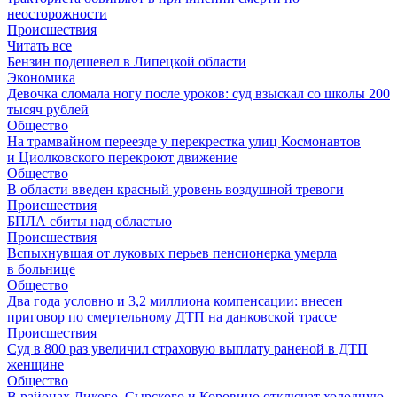
неосторожности
Происшествия
Читать все
Бензин подешевел в Липецкой области
Экономика
Девочка сломала ногу после уроков: суд взыскал со школы 200
тысяч рублей
Общество
На трамвайном переезде у перекрестка улиц Космонавтов
и Циолковского перекроют движение
Общество
В области введен красный уровень воздушной тревоги
Происшествия
БПЛА сбиты над областью
Происшествия
Вспыхнувшая от луковых перьев пенсионерка умерла
в больнице
Общество
Два года условно и 3,2 миллиона компенсации: внесен
приговор по смертельному ДТП на данковской трассе
Происшествия
Суд в 800 раз увеличил страховую выплату раненой в ДТП
женщине
Общество
В районах Дикого, Сырского и Коровино отключат холодную