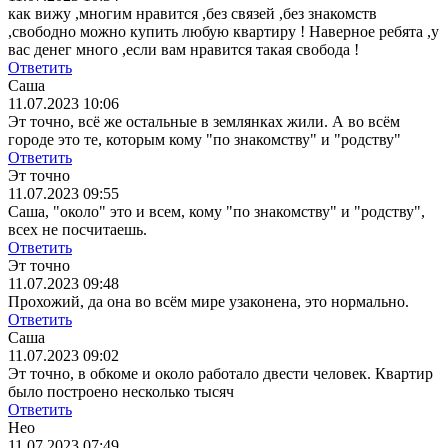
как вижу ,многим нравится ,без связей ,без знакомств
,свободно можно купить любую квартиру ! Наверное ребята ,у
вас денег много ,если вам нравится такая свобода !
Ответить
Саша
11.07.2023 10:06
Эт точно, всё же остальные в землянках жили. А во всём
городе это те, которым кому "по знакомству" и "родству"
Ответить
Эт точно
11.07.2023 09:55
Саша, "около" это и всем, кому "по знакомству" и "родству",
всех не посчитаешь.
Ответить
Эт точно
11.07.2023 09:48
Прохожий, да она во всём мире узаконена, это нормально.
Ответить
Саша
11.07.2023 09:02
Эт точно, в обкоме и около работало двести человек. Квартир
было построено несколько тысяч
Ответить
Нео
11.07.2023 07:49