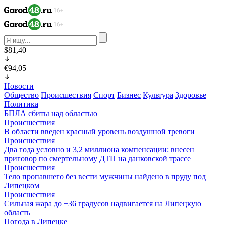
$81,40
€94,05
Новости
Общество
Происшествия
Спорт
Бизнес
Культура
Здоровье
Политика
БПЛА сбиты над областью
Происшествия
В области введен красный уровень воздушной тревоги
Происшествия
Два года условно и 3,2 миллиона компенсации: внесен
приговор по смертельному ДТП на данковской трассе
Происшествия
Тело пропавшего без вести мужчины найдено в пруду под
Липецком
Происшествия
Сильная жара до +36 градусов надвигается на Липецкую
область
Погода в Липецке