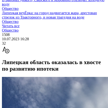
воду
Общество
Липецкая вечЁрка: на город надвигается жара, арестован
стрелок из Тракторного, и новая трагедия на воде
Общество
Читать все
Общество
1508
10.07.2023 16:28
32
Липецкая область оказалась в хвосте
по развитию ипотеки